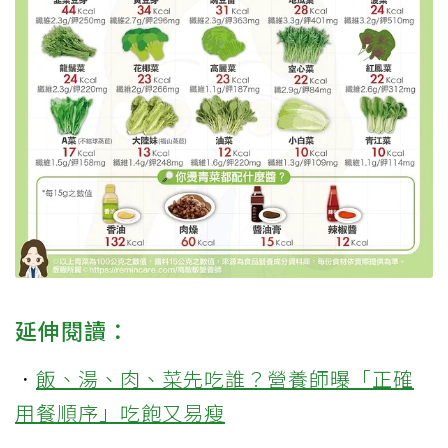
延伸閱讀：
．
飯、湯、肉、菜先吃誰？營養師曝「正確
用餐順序」吃飽又易瘦