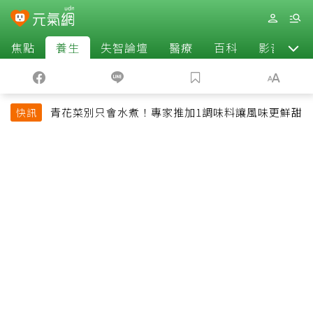
焦點
養生
失智論壇
醫療
百科
影音
青花菜別只會水煮！專家推加1調味料讓風味更鮮甜
快訊