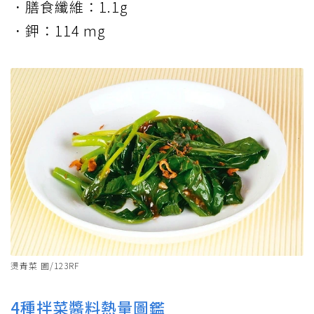
．膳食纖維：1.1g
．鉀：114 mg
燙青菜 圖/123RF
4種拌菜醬料熱量圖鑑