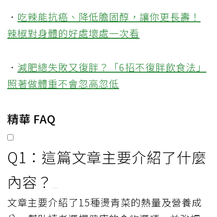
．
吃辣能抗癌、降低膽固醇，讓你更長壽！
辣椒對身體的好處壞處一次看
．
減肥總失敗又復胖？「6招不復胖飲食法」
照著做體重不會忽高忽低
精華 FAQ
Q1：這篇文章主要介紹了什麼
內容？
文章主要介紹了15種燙青菜的熱量及營養成