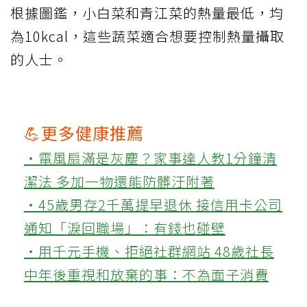
根據圖鑑，小白菜和青江菜的熱量最低，均
為10kcal，這些蔬菜適合想要控制熱量攝取
的人士。
💪更多健康推薦
‧電風扇滿是灰塵？家事達人教1分鐘清
潔法 多加一物還能防髒汙附著
‧45歲男存2千萬提早退休 接信用卡公司
通知「淚回職場」：有錢也碰壁
‧用千元手機、拒絕社群網站 48歲社長
中年後重視和放棄的事：不為面子消費