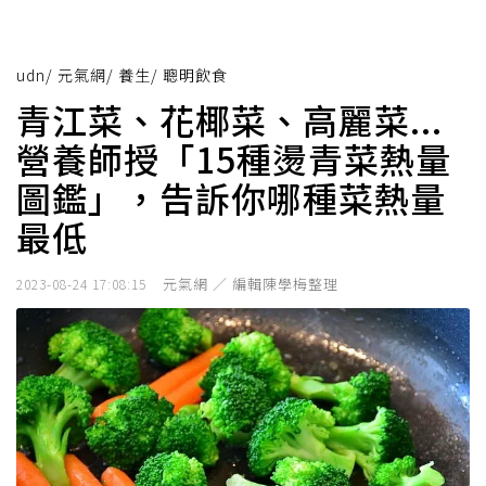
udn
/
元氣網
/
養生
/
聰明飲食
青江菜、花椰菜、高麗菜...
營養師授「15種燙青菜熱量
圖鑑」，告訴你哪種菜熱量
最低
元氣網 ／ 編輯陳學梅整理
2023-08-24 17:08:15