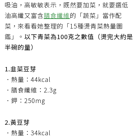
吸油，高敏敏表示，既然要加菜，就要選低
油高纖又富含
膳食纖維
的「蔬菜」當作配
菜，來看看她整理的「15種燙青菜熱量圖
鑑」。
以下青菜為100克之數值（燙完大約是
半碗的量）
1.韭菜豆芽
．熱量：44kcal
．膳食纖維：2.3g
．鉀：250mg
2.黃豆芽
．熱量：34kcal