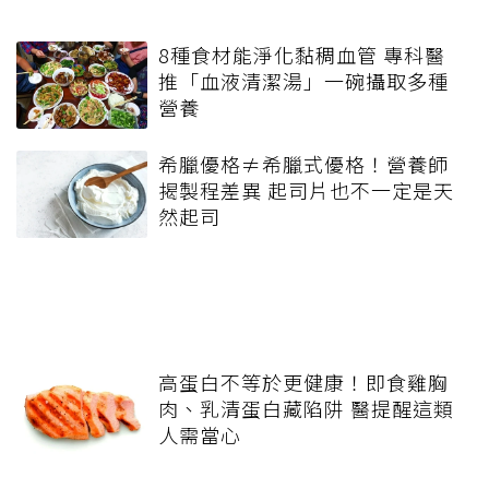
8種食材能淨化黏稠血管 專科醫
推「血液清潔湯」一碗攝取多種
營養
希臘優格≠希臘式優格！營養師
揭製程差異 起司片也不一定是天
然起司
高蛋白不等於更健康！即食雞胸
肉、乳清蛋白藏陷阱 醫提醒這類
人需當心