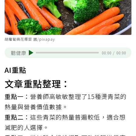
胡蘿蔔與花椰菜 圖/pixapay
聽健康
00:00
/
00:00
AI重點
文章重點整理：
重點一：
營養師高敏敏整理了15種燙青菜的
熱量與營養價值數據。
重點二：
這些青菜的熱量普遍較低，適合想
減肥的人選擇。