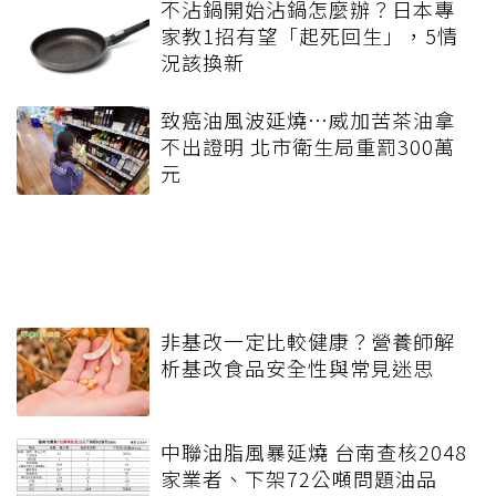
不沾鍋開始沾鍋怎麼辦？日本專
家教1招有望「起死回生」，5情
況該換新
致癌油風波延燒…威加苦茶油拿
不出證明 北市衛生局重罰300萬
元
非基改一定比較健康？營養師解
析基改食品安全性與常見迷思
中聯油脂風暴延燒 台南查核2048
家業者、下架72公噸問題油品