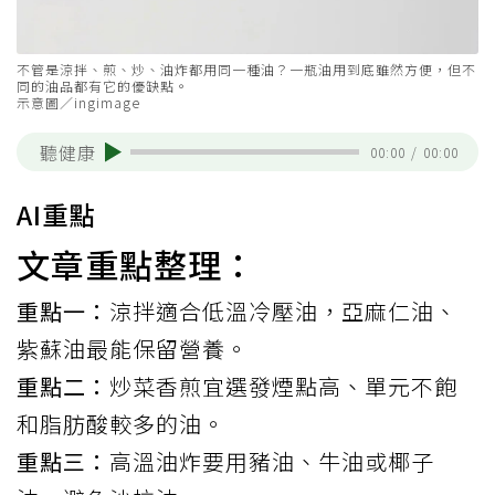
不管是涼拌、煎、炒、油炸都用同一種油？一瓶油用到底雖然方便，但不
同的油品都有它的優缺點。
示意圖／ingimage
聽健康
00:00
/
00:00
AI重點
文章重點整理：
重點一：
涼拌適合低溫冷壓油，亞麻仁油、
紫蘇油最能保留營養。
重點二：
炒菜香煎宜選發煙點高、單元不飽
和脂肪酸較多的油。
重點三：
高溫油炸要用豬油、牛油或椰子