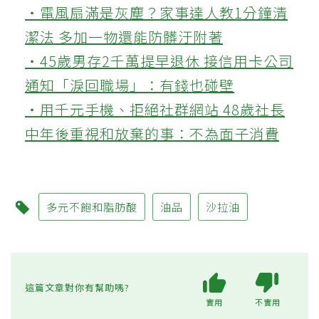
‧電風扇滿是灰塵？家事達人教1分鐘清
潔法 多加一物還能防髒汙附著
‧45歲男存2千萬提早退休 接信用卡公司
通知「淚回職場」：有錢也碰壁
‧用千元手機、拒絕社群網站 48歲社長
中年後重視和放棄的事：不為面子消費
多元不飽和脂肪酸
油品
沙拉油
這篇文章對你有幫助嗎?
實用
不實用