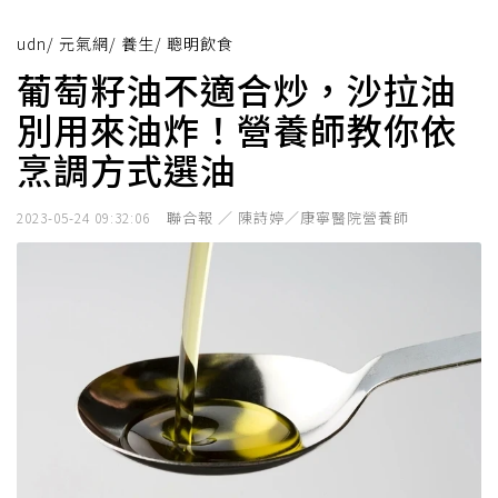
udn
/
元氣網
/
養生
/
聰明飲食
葡萄籽油不適合炒，沙拉油
別用來油炸！營養師教你依
烹調方式選油
聯合報 ／ 陳詩婷／康寧醫院營養師
2023-05-24 09:32:06