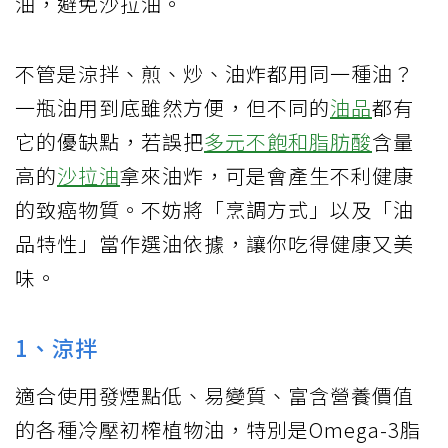
油，避免沙拉油。
不管是涼拌、煎、炒、油炸都用同一種油？
一瓶油用到底雖然方便，但不同的
油品
都有
它的優缺點，若誤把
多元不飽和脂肪酸
含量
高的
沙拉油
拿來油炸，可是會產生不利健康
的致癌物質。不妨將「烹調方式」以及「油
品特性」當作選油依據，讓你吃得健康又美
味。
1、涼拌
適合使用發煙點低、易變質、富含營養價值
的各種冷壓初榨植物油，特別是Omega-3脂