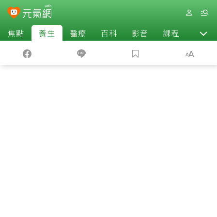
焦點
養生
醫療
百科
影音
課程
退休