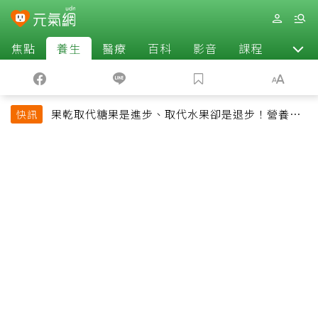
焦點
養生
醫療
百科
影音
課程
退休
果乾取代糖果是進步、取代水果卻是退步！營養師
快訊
揭果乾堅果常見健康陷阱