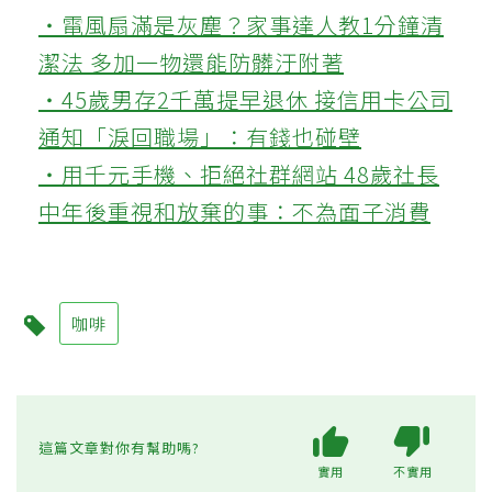
‧電風扇滿是灰塵？家事達人教1分鐘清
潔法 多加一物還能防髒汙附著
‧45歲男存2千萬提早退休 接信用卡公司
通知「淚回職場」：有錢也碰壁
‧用千元手機、拒絕社群網站 48歲社長
中年後重視和放棄的事：不為面子消費
咖啡
這篇文章對你有幫助嗎?
實用
不實用