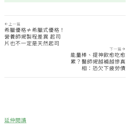
上一篇
希臘優格≠希臘式優格！
營養師揭製程差異 起司
片也不一定是天然起司
下一篇
能量棒、提神飲愈吃愈
累？醫師揭越補越慘真
相：恐欠下疲勞債
延伸閱讀