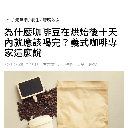
udn
/
元氣網
/
養生
/
聰明飲食
為什麼咖啡豆在烘焙後十天
內就應該喝完？義式咖啡專
家這麼說
方言文化 ／ 作者：大衛．舒默
2023-04-05 17:23:16