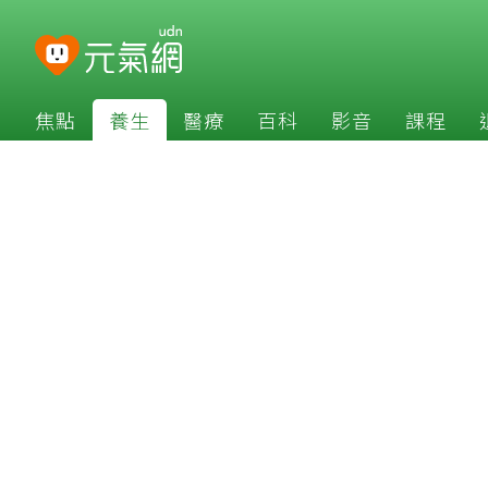
焦點
養生
醫療
百科
影音
課程