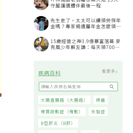
坪林獨居老翁離世無人知 13犬
守屋護遺體伴最後一程
先生走了，太太可以續領勞保年
金嗎？專家揭遺屬年金怎麼領，
看順位還要看資格
15歲經營之神3.9億暴富落幕 麥
克風少年蘇友謙：每天領700元
過日子
看更多
疾病百科
大腸直腸癌（大腸癌）
痔瘡
骨質疏鬆症（骨鬆）
失智症
B型肝炎（B肝）