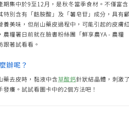
產期集中於9至12月，是秋冬當季食材。不僅富
其特別含有「麩胺酸」及「薯皂苷」成分，具有
營養美味，但削山藥皮過程中，可能引起的皮膚
農糧署日前就在臉書粉絲團「鮮享農YA - 農糧
妨跟著試看看。
麼辦呢？
山藥去皮時，黏液中含
草酸鈣
針狀結晶體，刺激
手發癢。試試看圖卡中的2個方法吧！