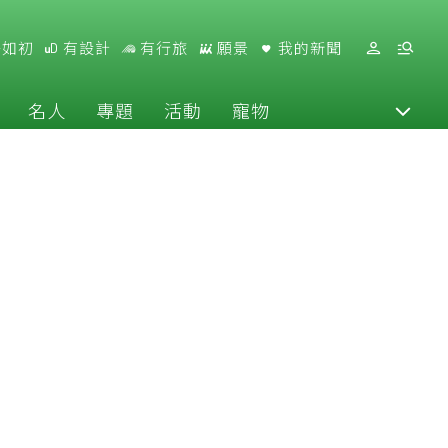
好如初
有設計
有行旅
願景
我的新聞
名人
專題
活動
寵物