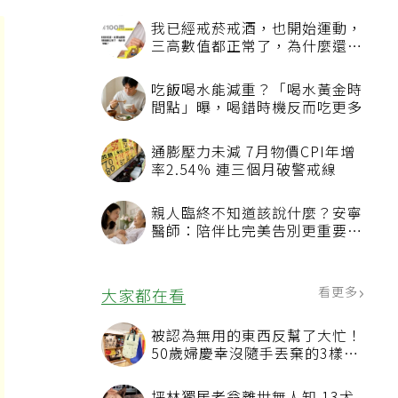
我已經戒菸戒酒，也開始運動，
三高數值都正常了，為什麼還不
能停藥？
吃飯喝水能減重？「喝水黃金時
間點」曝，喝錯時機反而吃更多
通膨壓力未減 7月物價CPI年增
率2.54% 連三個月破警戒線
親人臨終不知道該說什麼？安寧
醫師：陪伴比完美告別更重要，
4句話值得及早說出口
看更多
大家都在看
被認為無用的東西反幫了大忙！
50歲婦慶幸沒隨手丟棄的3樣物
品