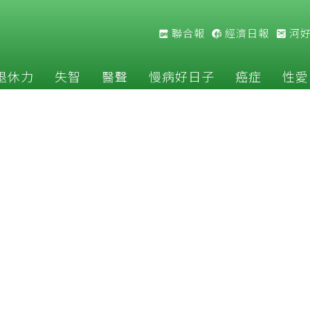
聯合報
經濟日報
河
退休力
失智
醫聲
慢病好日子
癌症
性愛