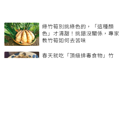
綠竹筍別挑綠色的，「這種顏
色」才清甜！挑錯沒關係，專家
教竹筍如何去苦味
春天就吃「頂級排毒食物」竹
筍！藥劑師揭一族群和罹4種病不
宜食用
竹筍未充分煮熟恐中毒！筍尖要
挑黃色的，3個料理小秘訣也能降
竹筍苦味