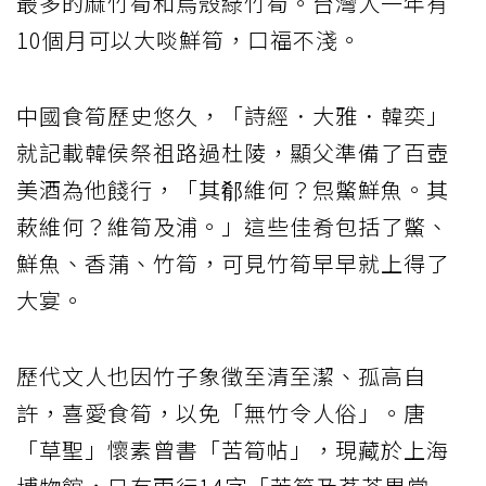
最多的麻竹筍和烏殼綠竹筍。台灣人一年有
10個月可以大啖鮮筍，口福不淺。
中國食筍歷史悠久，「詩經．大雅．韓奕」
就記載韓侯祭祖路過杜陵，顯父準備了百壺
美酒為他餞行，「其郩維何？炰鱉鮮魚。其
蔌維何？維筍及浦。」這些佳肴包括了鱉、
鮮魚、香蒲、竹筍，可見竹筍早早就上得了
大宴。
歷代文人也因竹子象徵至清至潔、孤高自
許，喜愛食筍，以免「無竹令人俗」。唐
「草聖」懷素曾書「苦筍帖」，現藏於上海