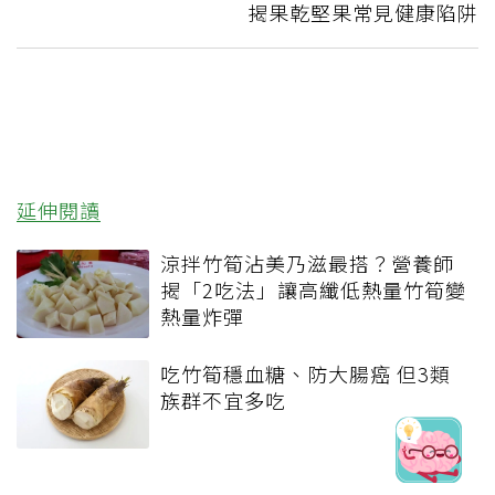
揭果乾堅果常見健康陷阱
延伸閱讀
涼拌竹筍沾美乃滋最搭？營養師
揭「2吃法」讓高纖低熱量竹筍變
熱量炸彈
吃竹筍穩血糖、防大腸癌 但3類
族群不宜多吃