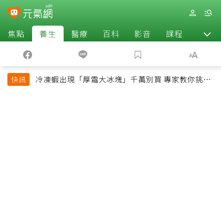
焦點
養生
醫療
百科
影音
課程
退休
冷凍蝦出現「厚霜大冰塊」千萬別買 專家教你挑出
快訊
緊實鮮甜蝦子