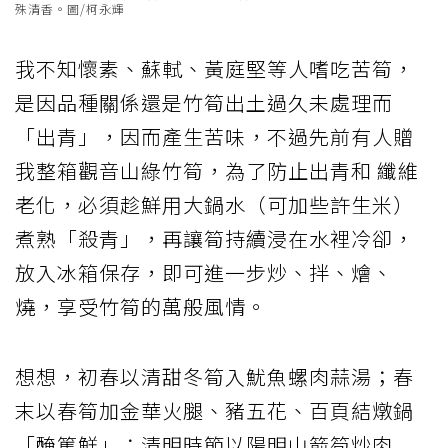
殊清香。圖/柯永輝
我不知懷素、蘇軾、黃庭堅等人嗜吃苦筍，
是因品種關係還是竹筍出土過久未處理而
「出青」，因而產生苦味，不過先前有人贈
我整箱觀音山綠竹筍，為了防止出青和 纖維
老化，必須趁鮮用大鍋水（可加些許生米）
煮熟「殺青」，再讓筍持續浸在水裡冷卻，
放入冰箱保存，即可進一步炒、拌、燴、
燒，享受竹筍的萬般風情。
想想，初春以清甜冬筍入魷魚螺肉蒜湯；春
末以春筍加金華火腿、豬五花、百頁結燉鍋
「醃篤鮮」；清明時節以陽明山箭筍炒肉