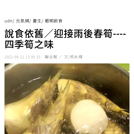
udn
/
元氣網
/
養生
/
聰明飲食
說食依舊／迎接雨後春筍----
四季筍之味
聯合報 ／ 文/柯永輝
2022-06-12 13:08:33