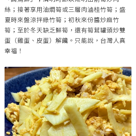
絲；接著享用油燜筍或三層肉滷桂竹筍；盛
夏時來盤涼拌綠竹筍；初秋來份醬炒麻竹
筍；至於冬天缺乏鮮筍，還有筍茸罐頭炒雙
蛋（雞蛋、皮蛋）解饞。只能說，台灣人真
幸福！