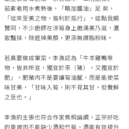
茹素者用水煮熟後，「略加醬油」足 矣，
「從來至美之物，皆利於孤行」。這點我頗
贊同，不少廚師在涼筍身上撒滿美乃滋，濃
妝豔抹，除遮掉美顏，更添無謂脂粉味。
若真要做成葷菜，李漁認為「牛羊雞鴨等
物，皆非所宜，獨宜於豕（豬），又獨宜於
肥」，肥豬肉不是要讓筍油膩，而是能使菜
味甘美，「甘味入筍，則不見其甘，但覺鮮
之至也。」
李漁的主張也符合作家焦桐論調，正宗好吃
的東坡肉不能缺少酒和竹筍，酒能有效提升