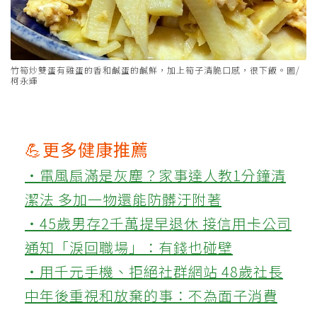
竹筍炒雙蛋有雞蛋的香和鹹蛋的鹹鮮，加上筍子清脆口感，很下飯。圖/
柯永輝
💪更多健康推薦
‧電風扇滿是灰塵？家事達人教1分鐘清
潔法 多加一物還能防髒汙附著
‧45歲男存2千萬提早退休 接信用卡公司
通知「淚回職場」：有錢也碰壁
‧用千元手機、拒絕社群網站 48歲社長
中年後重視和放棄的事：不為面子消費