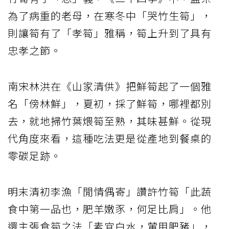
為了病重的老母，在寒冬中「哭竹生筍」，
則讓筍有了「孝筍」雅稱，筍上升到了具有
忠孝之節。
南宋林洪在《山家清供》把鮮筍起了一個雅
名「傍林鮮」，夏初，採了鮮筍，哪裡都別
去，就地掃竹葉煨筍至熟，其味甚鮮。從現
代角度來看，這種吃法更是從產地到餐桌的
零碳足跡。
明末清初李漁「閒情偶寄」讚許竹筍「此蔬
食中第一品也，肥羊嫩豕，何足比肩」。他
還主張食筍之法「素宜白水，葷用肥豬」，