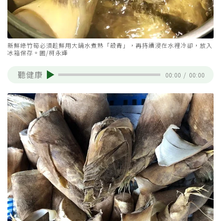
新鮮綠竹筍必須趁鮮用大鍋水煮熟「殺青」，再持續浸在水裡冷卻，放入
冰箱保存。圖/柯永輝
聽健康
00:00
/
00:00