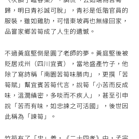
歸，明日青衫誠可脫」，青衫是低階官員的
服裝，雖如雞肋，可惜東坡再也無緣回家，
品嘗家鄉苦筍成了人生的遺憾。
不過黃庭堅倒是圓了老師的夢。黃庭堅後被
貶居戎州（四川宜賓），當地盛產竹子，他
除了寫詩稱「南園苦筍味勝肉」，更撰「苦
筍賦」幫宜賓苦筍代言，說筍「小苦而反成
味，溫潤縝密，多啖而不疾人」，甚至引申
說「苦而有味，如忠諫之可活國」，後世因
此稱為「諫筍」。
竹筍有了「忠」義，《二十四孝》中，孟宗