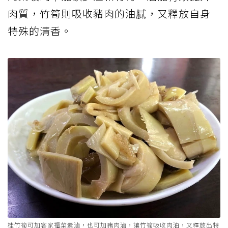
肉質，竹筍則吸收豬肉的油膩，又釋放自身
特殊的清香。
桂竹筍可加客家福菜素滷，也可加豬肉滷，讓竹筍吸收肉油，又釋放出特