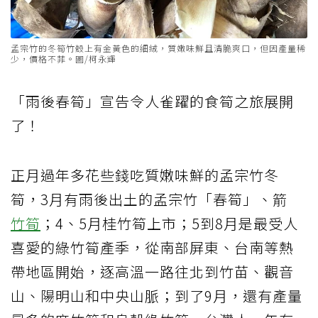
孟宗竹的冬筍竹殼上有金黃色的細絨，質嫩味鮮且清脆爽口，但因產量稀
少，價格不菲。圖/柯永輝
「雨後春筍」宣告令人雀躍的食筍之旅展開
了！
正月過年多花些錢吃質嫩味鮮的孟宗竹冬
筍，3月有雨後出土的孟宗竹「春筍」、箭
竹筍
；4、5月桂竹筍上市；5到8月是最受人
喜愛的綠竹筍產季，從南部屏東、台南等熱
帶地區開始，逐高溫一路往北到竹苗、觀音
山、陽明山和中央山脈；到了9月，還有產量