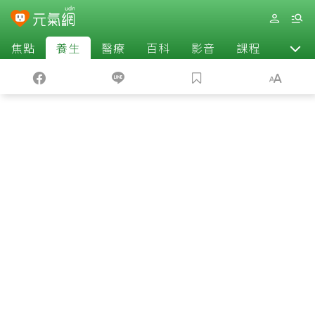
焦點
養生
醫療
百科
影音
課程
退休