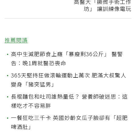
高醫大「顯微手術工作
坊」 讓訓練像電玩
推薦閱讀
•
高中生減肥節食上癮「暴瘦剩36公斤」 醫警
告：晚1周就醫恐喪命
•
365天堅持狂做滾輪運動上萬次 肥滿大叔驚人
變身「豬突猛男」
•
長棍麵包和吐司誰熱量低？ 營養師破迷思：這
樣吃才不容易胖
•
一餐狂吃三千卡 英國妙齡女瓜子臉卻有「超肥
啤酒肚」