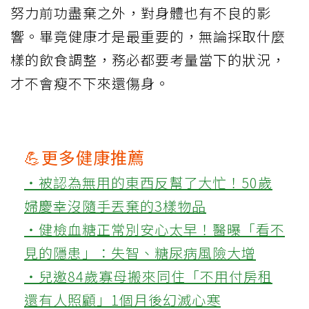
努力前功盡棄之外，對身體也有不良的影
響。畢竟健康才是最重要的，無論採取什麼
樣的飲食調整，務必都要考量當下的狀況，
才不會瘦不下來還傷身。
💪更多健康推薦
‧被認為無用的東西反幫了大忙！50歲
婦慶幸沒隨手丟棄的3樣物品
‧健檢血糖正常別安心太早！醫曝「看不
見的隱患」：失智、糖尿病風險大增
‧兒邀84歲寡母搬來同住「不用付房租
還有人照顧」1個月後幻滅心寒