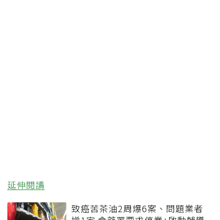
延伸閱讀
致癌苦茶油2周爆6案、問題業者
增1家 食藥署要求停業+啟動輔導