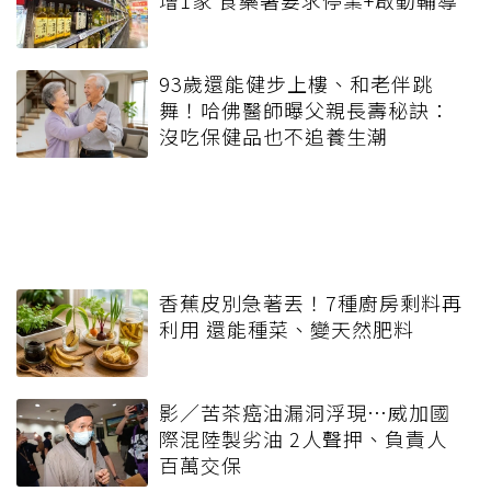
93歲還能健步上樓、和老伴跳
舞！哈佛醫師曝父親長壽秘訣：
沒吃保健品也不追養生潮
香蕉皮別急著丟！7種廚房剩料再
利用 還能種菜、變天然肥料
影／苦茶癌油漏洞浮現…威加國
際混陸製劣油 2人聲押、負責人
百萬交保