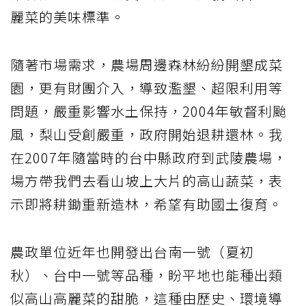
麗菜的美味標準。
隨著市場需求，農場周邊森林紛紛開墾成菜
園，更有財團介入，導致濫墾、超限利用等
問題，嚴重影響水土保持，2004年敏督利颱
風，梨山受創嚴重，政府開始退耕還林。我
在2007年隨當時的台中縣政府到武陵農場，
場方帶我們去看山坡上大片的高山蔬菜，表
示即將耕鋤重新造林，希望有助國土復育。
農政單位近年也開發出台南一號（夏初
秋）、台中一號等品種，盼平地也能種出類
似高山高麗菜的甜脆，這種由歷史、環境導