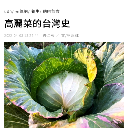
udn
/
元氣網
/
養生
/
聰明飲食
高麗菜的台灣史
聯合報 ／ 文/柯永輝
2022-04-03 13:26:44