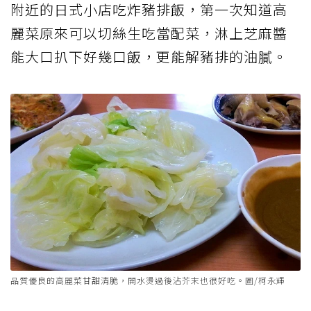
附近的日式小店吃炸豬排飯，第一次知道高
麗菜原來可以切絲生吃當配菜，淋上芝麻醬
能大口扒下好幾口飯，更能解豬排的油膩。
品質優良的高麗菜甘甜清脆，開水燙過後沾芥末也很好吃。圖/柯永輝