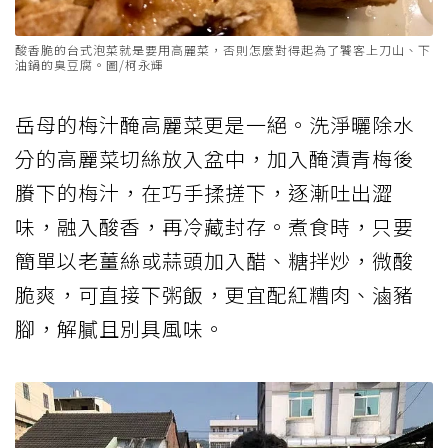
酸香脆的台式泡菜就是要用高麗菜，否則怎麼對得起為了饕客上刀山、下
油鍋的臭豆腐。圖/柯永輝
岳母的梅汁醃高麗菜更是一絕。洗淨曬除水
分的高麗菜切絲放入盆中，加入醃漬青梅後
賸下的梅汁，在巧手揉搓下，逐漸吐出澀
味，融入酸香，再冷藏封存。煮食時，只要
簡單以老薑絲或蒜頭加入醋、糖拌炒，微酸
脆爽，可直接下粥飯，更宜配紅糟肉、滷豬
腳，解膩且別具風味。