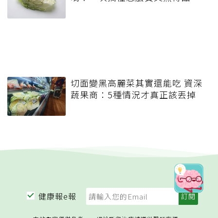
切面變黑高麗菜其實還能吃 資深
蔬果商：5種情況才真正該丟掉
健康報e報