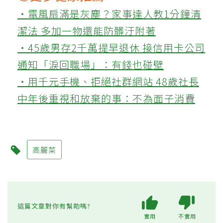
‧電風扇滿是灰塵？家事達人教1分鐘清
潔法 多加一物還能防髒汙附著
‧45歲男存2千萬提早退休 接信用卡公司
通知「淚回職場」：有錢也碰壁
‧用千元手機、拒絕社群網站 48歲社長
中年後重視和放棄的事：不為面子消費
高麗菜
這篇文章對你有幫助嗎?
實用
不實用