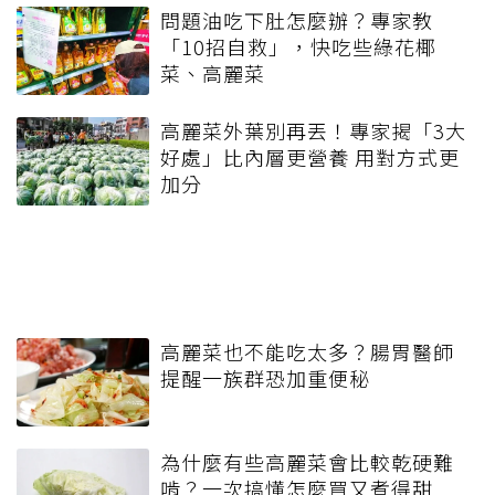
問題油吃下肚怎麼辦？專家教
「10招自救」，快吃些綠花椰
菜、高麗菜
高麗菜外葉別再丟！專家揭「3大
好處」比內層更營養 用對方式更
加分
高麗菜也不能吃太多？腸胃醫師
提醒一族群恐加重便秘
為什麼有些高麗菜會比較乾硬難
啃？一次搞懂怎麼買又煮得甜