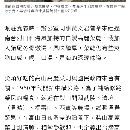
我的岳母擅製梅汁醃高麗菜，但很費工，要洗淨手剝高麗菜，在陽光下曬
除水分，再切絲與梅汁揉搓醃製。圖/柯永輝
派駐嘉義時，辦公室同事黃文君曾拿來經過
南台烈日和海風加持的自製高麗菜乾，我加
入豬尾冬骨燉湯，風味醇厚，菜乾仍有些爽
脆口感，喝一口湯，是海的深邃味道。
尖頭好吃的高山高麗菜則與國民政府來台有
關。1950年代開拓中橫公路，為了補給修路
榮民的糧食，就近在梨山開闢武陵、清境
（見晴）、福壽山、西寶等農場，試種溫帶
蔬果，在高山日夜溫差的涵養下，梨山高麗
菜甘甜清脆，相當受歡迎，也定義出台灣高