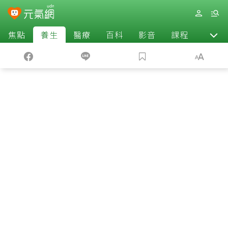
焦點
養生
醫療
百科
影音
課程
退休