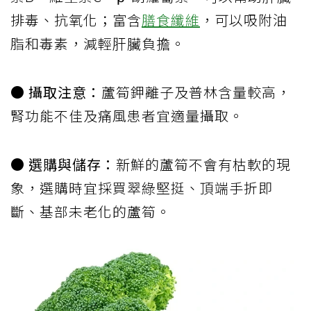
排毒、抗氧化；富含
膳食纖維
，可以吸附油
脂和毒素，減輕肝臟負擔。
● 攝取注意：
蘆筍鉀離子及普林含量較高，
腎功能不佳及痛風患者宜適量攝取。
● 選購與儲存：
新鮮的蘆筍不會有枯軟的現
象，選購時宜採買翠綠堅挺、頂端手折即
斷、基部未老化的蘆筍。