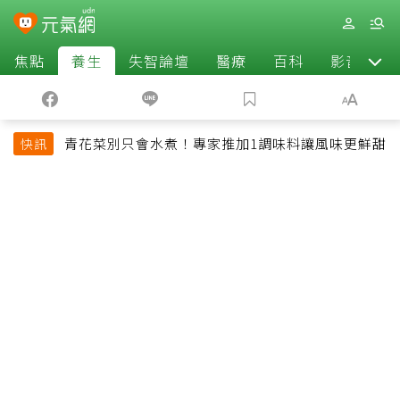
焦點
養生
失智論壇
醫療
百科
影音
青花菜別只會水煮！專家推加1調味料讓風味更鮮甜
快訊