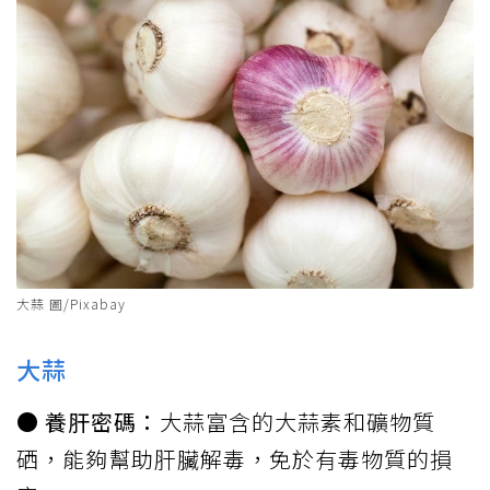
大蒜 圖/Pixabay
大蒜
● 養肝密碼：
大蒜富含的大蒜素和礦物質
硒，能夠幫助肝臟解毒，免於有毒物質的損