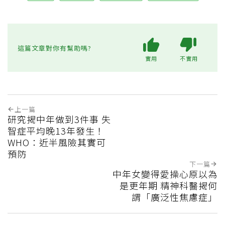
這篇文章對你有幫助嗎?
實用
不實用
上一篇
研究揭中年做到3件事 失
智症平均晚13年發生！
WHO：近半風險其實可
預防
下一篇
中年女變得愛操心原以為
是更年期 精神科醫揭何
謂「廣泛性焦慮症」