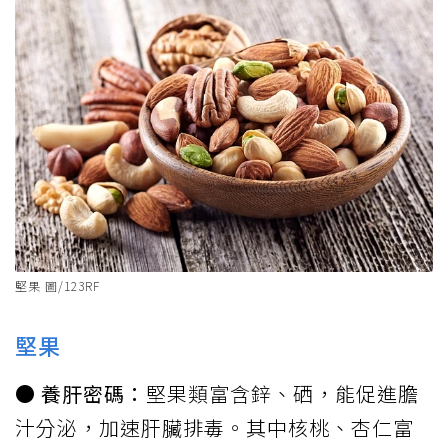
堅果 圖/123RF
堅果
● 養肝密碼：
堅果類富含鋅、硒，能促進膽
汁分泌，加速肝臟排毒。其中核桃、杏仁富