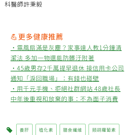
科醫師許秉毅
💪更多健康推薦
‧電風扇滿是灰塵？家事達人教1分鐘清
潔法 多加一物還能防髒汙附著
‧45歲男存2千萬提早退休 接信用卡公司
通知「淚回職場」：有錢也碰壁
‧用千元手機、拒絕社群網站 48歲社長
中年後重視和放棄的事：不為面子消費
養肝
植化素
膳食纖維
類胡蘿蔔素