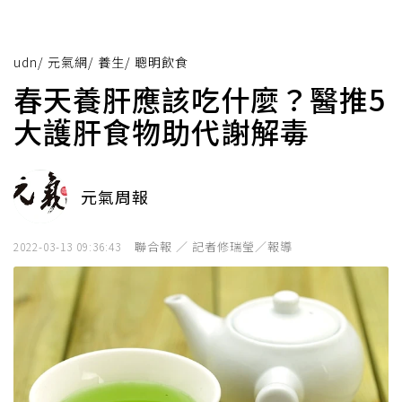
udn
/
元氣網
/
養生
/
聰明飲食
春天養肝應該吃什麼？醫推5
大護肝食物助代謝解毒
元氣周報
聯合報 ／ 記者修瑞瑩／報導
2022-03-13 09:36:43