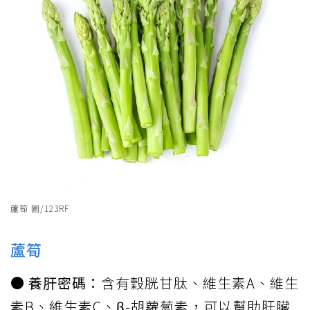
蘆筍 圖/123RF
蘆筍
● 養肝密碼：
含有穀胱甘肽、維生素A、維生
素B、維生素C、β-胡蘿蔔素，可以幫助肝臟