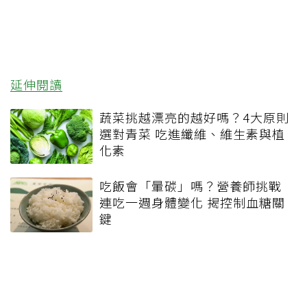
延伸閱讀
蔬菜挑越漂亮的越好嗎？4大原則
選對青菜 吃進纖維、維生素與植
化素
吃飯會「暈碳」嗎？營養師挑戰
連吃一週身體變化 揭控制血糖關
鍵