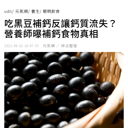
udn
/
元氣網
/
養生
/
聰明飲食
吃黑豆補鈣反讓鈣質流失？
營養師曝補鈣食物真相
元氣網 ／ 綜合整理
2021-09-01 18:07:33