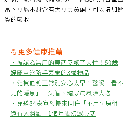
富。豆腐本身含有大豆異黃酮，可以增加鈣
質的吸收。
💪更多健康推薦
‧被認為無用的東西反幫了大忙！50歲
婦慶幸沒隨手丟棄的3樣物品
‧健檢血糖正常別安心太早！醫曝「看不
見的隱患」：失智、糖尿病風險大增
‧兒邀84歲寡母搬來同住「不用付房租
還有人照顧」1個月後幻滅心寒