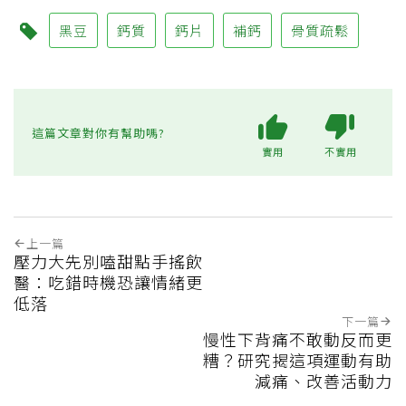
黑豆
鈣質
鈣片
補鈣
骨質疏鬆
這篇文章對你有幫助嗎?
實用
不實用
上一篇
壓力大先別嗑甜點手搖飲
醫：吃錯時機恐讓情緒更
低落
下一篇
慢性下背痛不敢動反而更
糟？研究揭這項運動有助
減痛、改善活動力