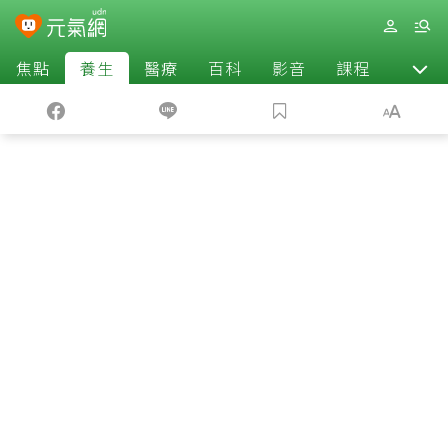
焦點
養生
醫療
百科
影音
課程
退休