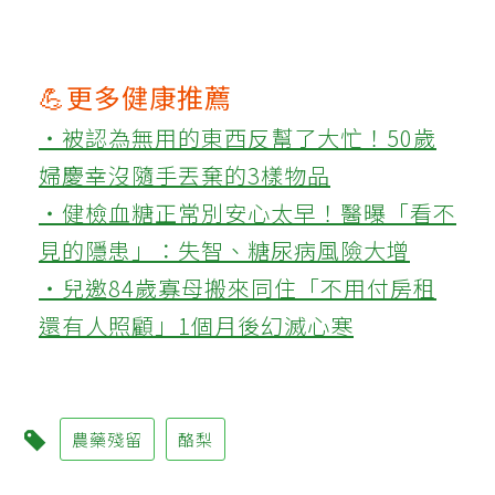
💪更多健康推薦
‧被認為無用的東西反幫了大忙！50歲
婦慶幸沒隨手丟棄的3樣物品
‧健檢血糖正常別安心太早！醫曝「看不
見的隱患」：失智、糖尿病風險大增
‧兒邀84歲寡母搬來同住「不用付房租
還有人照顧」1個月後幻滅心寒
農藥殘留
酪梨