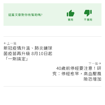
這篇文章對你有幫助嗎?
實用
不實用
上一篇
新冠疫情升溫、肺炎鏈球
菌疫苗再升級 8月10日起
「一劑搞定」
下一篇
40歲前停經要注意！研
究：停經愈早，高血壓風
險恐增加