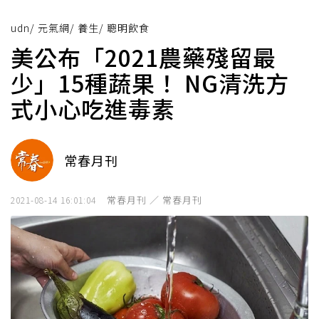
udn
/
元氣網
/
養生
/
聰明飲食
美公布「2021農藥殘留最
少」15種蔬果！ NG清洗方
式小心吃進毒素
常春月刊
常春月刊 ／ 常春月刊
2021-08-14 16:01:04