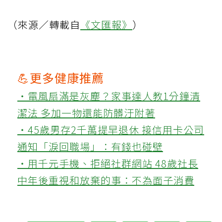
（來源／轉載自
《文匯報》
）
💪更多健康推薦
‧電風扇滿是灰塵？家事達人教1分鐘清
潔法 多加一物還能防髒汙附著
‧45歲男存2千萬提早退休 接信用卡公司
通知「淚回職場」：有錢也碰壁
‧用千元手機、拒絕社群網站 48歲社長
中年後重視和放棄的事：不為面子消費