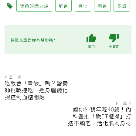
綠色的綠豆湯
解暑
氧化
消暑
多酚
這篇文章對你有幫助嗎?
實用
不實用
上一篇
吃飯會「暈碳」嗎？營養
師挑戰連吃一週身體變化
揭控制血糖關鍵
下一篇
讓你外貌年輕40歲！內
科醫推「脫ET體操」打
造不顯老、活化肌肉身材