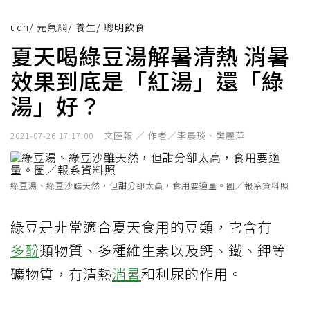
udn
/
元氣網
/
養生
/
聰明飲食
夏天喝綠豆湯解暑清熱 消暑
效果到底是「紅湯」還「綠
湯」好？
文匯報 ／ 作者／李晨琰、樊麗萍
2021-07-26 17:17:00
綠豆湯、綠豆沙雖天然，但甜分卻太高，食用要適量。圖／報系資料照
綠豆是非常適合夏天食用的豆類，它含有
多酚
類物質、多種維生素以及鈣、鐵、鉀等
礦物質，有清熱
消暑
和利尿的作用。