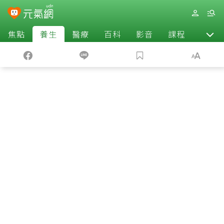
焦點
養生
醫療
百科
影音
課程
退休