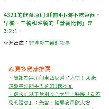
4321的飲食原則:睡前4小時不吃東西，
早餐、午餐和晚餐的「營養比例」是
3:2:1。
來源出處：
許淳彰中醫師粉專
💪更多健康推薦
‧被認為無用的東西反幫了大忙！50歲
婦慶幸沒隨手丟棄的3樣物品
‧健檢血糖正常別安心太早！醫曝「看不
見的隱患」：失智、糖尿病風險大增