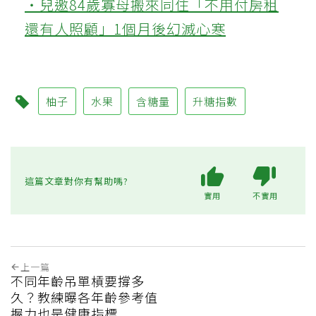
‧兒邀84歲寡母搬來同住「不用付房租
還有人照顧」1個月後幻滅心寒
柚子
水果
含糖量
升糖指數
這篇文章對你有幫助嗎?
實用
不實用
上一篇
不同年齡吊單槓要撐多
久？教練曝各年齡參考值
握力也是健康指標