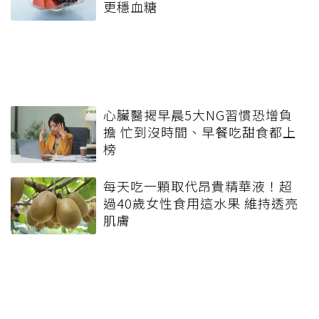
更穩血糖
心臟醫揭早晨5大NG習慣恐增負
擔 忙到沒時間、早餐吃甜食都上
榜
每天吃一顆取代昂貴精華液！超
過40歲女性食用這水果 維持透亮
肌膚