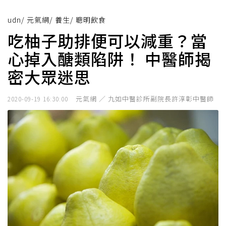
udn
/
元氣網
/
養生
/
聰明飲食
吃柚子助排便可以減重？當
心掉入醣類陷阱！ 中醫師揭
密大眾迷思
元氣網 ／ 九如中醫診所副院長許淳彰中醫師
2020-09-19 16:30:00