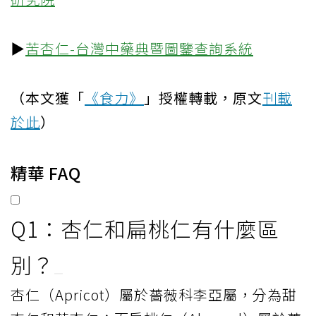
▶
苦杏仁-台灣中藥典暨圖鑒查詢系統
（本文獲「
《食力》
」授權轉載，原文
刊載
於此
）
精華 FAQ
Q1：杏仁和扁桃仁有什麼區
別？
杏仁（Apricot）屬於薔薇科李亞屬，分為甜