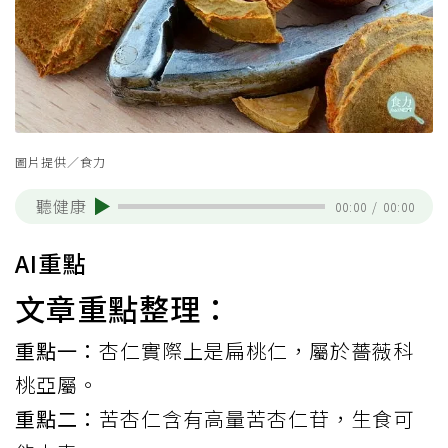
圖片提供／食力
聽健康
00:00
/
00:00
AI重點
文章重點整理：
重點一：
杏仁實際上是扁桃仁，屬於薔薇科
桃亞屬。
重點二：
苦杏仁含有高量苦杏仁苷，生食可