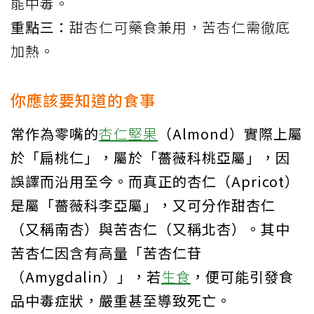
能中毒。
重點三：
甜杏仁可藥食兼用，苦杏仁需徹底
加熱。
你應該要知道的食事
常作為零嘴的
杏仁
堅果
（Almond）實際上屬
於「扁桃仁」，屬於「薔薇科桃亞屬」，因
誤譯而沿用至今。而真正的杏仁（Apricot）
是屬「薔薇科李亞屬」，又可分作甜杏仁
（又稱南杏）與苦杏仁（又稱北杏）。其中
苦杏仁因含有高量「苦杏仁苷
（Amygdalin）」，若
生食
，便可能引發食
品中毒症狀，嚴重甚至導致死亡。