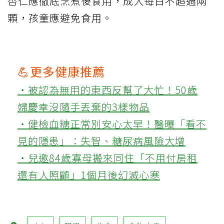
杏仁應徹底烹煮後食用，成人每日不超過兩
顆，孩童應避免食用。
💪更多健康推薦
‧被認為無用的東西反幫了大忙！50歲
婦慶幸沒隨手丟棄的3樣物品
‧健檢血糖正常別安心太早！醫曝「看不
見的隱患」：失智、糖尿病風險大增
‧兒邀84歲寡母搬來同住「不用付房租
還有人照顧」1個月後幻滅心寒