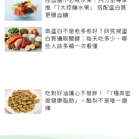
推「7大控糖水果」 搭配蛋白質
更穩血糖
高蛋白不是愈多愈好？研究揭蛋
白質攝取關鍵：每天吃多少、哪
些人該多補一次看懂
吃對好油護心不發胖！「7種高密
度健康脂肪」，酪梨不是唯一選
擇