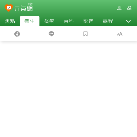
焦點
養生
醫療
百科
影音
課程
退休