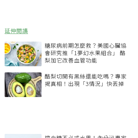
延伸閱讀
糖尿病前期怎麼救？美國心臟協
會研究推「1夢幻水果組合」 酪
梨加它改善血管功能
酪梨切開有黑絲還能吃嗎？專家
揭真相！出現「3情況」快丟掉
控血糖不必戒水果！內分泌專家