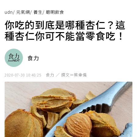
udn
/
元氣網
/
養生
/
聰明飲食
你吃的到底是哪種杏仁？這
種杏仁你可不能當零食吃！
食力
食力 ／ 撰文＝蔡幸儒
2020-07-30 10:48:25