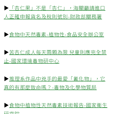
▶
「杏仁果」不是「杏仁」，海關籲請進口
人正確申報貨名及稅則號別-財政部關務署
▶
食物中天然毒素-植物性-食品安全辦公室
▶
苦杏仁成人每天兩顆為限 兒童則應完全禁
止-國家環境毒物研中心
▶
推理系作品中兇手的最愛「氰化物」，它
真的有那麼致命嗎？-毒物及化學物質局
▶
食物中植物性天然毒素技術報告-國家衛生
研究院