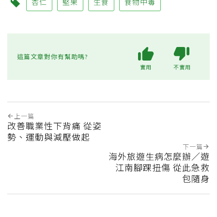
杏仁
堅果
生食
食物中毒
這篇文章對你有幫助嗎?
實用
不實用
上一篇
改善職業性下背痛 從姿
勢、運動與減壓做起
下一篇
海外旅遊生病怎麼辦／遊
江南腳踝扭傷 從此急救
包隨身