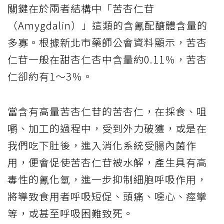
關鍵在於兩者結構中「苦杏仁苷
（Amygdalin）」這類的含氰配醣體含量的
多寡。根據新北市藥師公會資料顯示，苦杏
仁苷一般在甜杏仁杏中含量約0.11％，苦杏
仁卻約有1～3％。
當含有高量苦杏仁苷的苦杏仁，在採食、咀
嚼、加工的過程中，受到外力破獲，或是在
我們吃下肚後，進入消化系統受腸內菌作
用，便會促使苦杏仁苷被水解，產生具有高
毒性的氰化氫，進一步抑制細胞呼吸作用，
將導致食用者呼吸短促、頭痛、噁心、痙攣
等，或甚至呼吸困難致死。