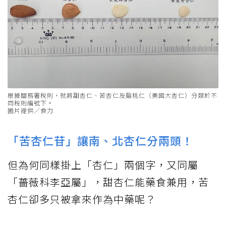
根據關務署稅則，就將甜杏仁、苦杏仁及扁桃仁（美國大杏仁）分類於不
同稅則編號下。
圖片提供／食力
「苦杏仁苷」讓南、北杏仁分兩頭！
但為何同樣掛上「杏仁」兩個字，又同屬
「薔薇科李亞屬」，甜杏仁能藥食兼用，苦
杏仁卻多只被拿來作為中藥呢？