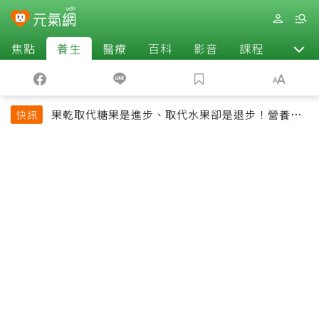
焦點
養生
醫療
百科
影音
課程
退休
果乾取代糖果是進步、取代水果卻是退步！營養師
快訊
揭果乾堅果常見健康陷阱