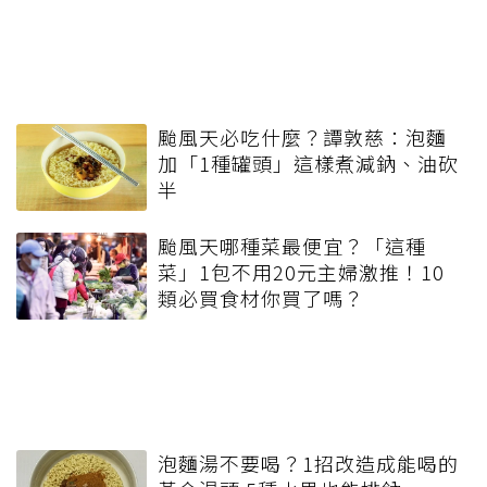
颱風天必吃什麼？譚敦慈：泡麵
加「1種罐頭」這樣煮減鈉、油砍
半
颱風天哪種菜最便宜？「這種
菜」1包不用20元主婦激推！10
類必買食材你買了嗎？
泡麵湯不要喝？1招改造成能喝的