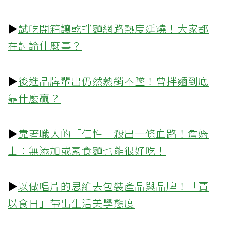
▶
試吃開箱讓乾拌麵網路熱度延燒！大家都
在討論什麼事？
▶
後進品牌輩出仍然熱銷不墜！曾拌麵到底
靠什麼贏？
▶
靠著職人的「任性」殺出一條血路！詹姆
士：無添加或素食麵也能很好吃！
▶
以做唱片的思維去包裝產品與品牌！「賈
以食日」帶出生活美學態度