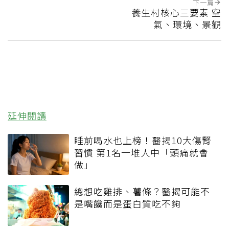
下一篇
養生村核心三要素 空
氣、環境、景觀
延伸閱讀
睡前喝水也上榜！醫揭10大傷腎
習慣 第1名一堆人中「頭痛就會
做」
總想吃雞排、薯條？醫揭可能不
是嘴饞而是蛋白質吃不夠