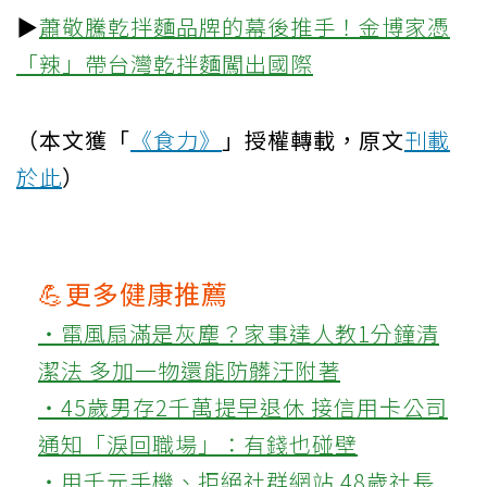
▶
蕭敬騰乾拌麵品牌的幕後推手！金博家憑
「辣」帶台灣乾拌麵闖出國際
（本文獲「
《食力》
」授權轉載，原文
刊載
於此
）
💪更多健康推薦
‧電風扇滿是灰塵？家事達人教1分鐘清
潔法 多加一物還能防髒汙附著
‧45歲男存2千萬提早退休 接信用卡公司
通知「淚回職場」：有錢也碰壁
‧用千元手機、拒絕社群網站 48歲社長