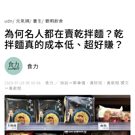
udn
/
元氣網
/
養生
/
聰明飲食
為何名人都在賣乾拌麵？乾
拌麵真的成本低、超好賺？
食力
食力 ／ 採訪＝蔡幸儒、黃欣培、黃敬翔 撰文
2020-07-20 09:50:56
＝黃敬翔