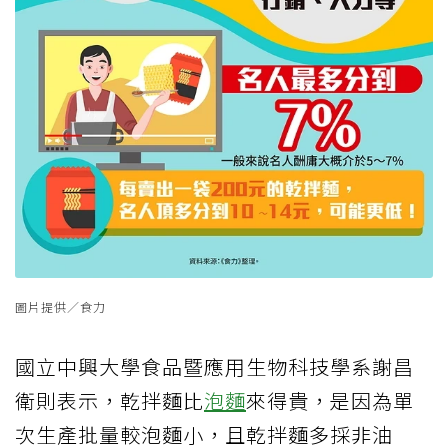
圖片提供／食力
國立中興大學食品暨應用生物科技學系謝昌
衛則表示，乾拌麵比
泡麵
來得貴，是因為單
次生產批量較泡麵小，且乾拌麵多採非油