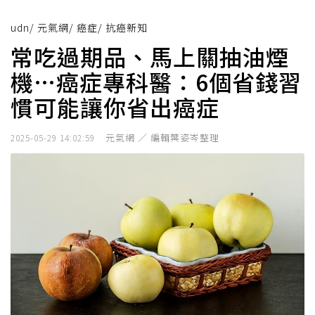
udn
/
元氣網
/
癌症
/
抗癌新知
常吃過期品、馬上關抽油煙
機…癌症專科醫：6個省錢習
慣可能讓你省出癌症
元氣網 ／ 編輯葉姿岑整理
2025-05-29 14:02:59