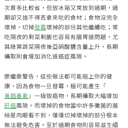
次買多比較省，但放冰箱又常放到過期，過
期卻又捨不得丟拿來吃的食材；食物沒完全
壞掉，切掉
發霉
壞掉的部份其他繼續吃；常
吃隔夜的剩菜剩飯也容易有腸胃道問題，尤
其綠葉蔬菜隔夜後亞硝酸鹽含量上升，長期
攝取則會增加消化道癌症風險。
廖繼鼎警告，這些做法都可能賠上你的健
康，因為食物一旦發霉，極可能產生「
黃麴毒素
」一級致癌物，長期攝取大幅增加
肝癌
風險。而壞掉的食物當中許多黴菌的菌
絲是肉眼看不到，僅僅切掉壞掉的部分根本
無法避免危害。至於過期食物則容易滋生細