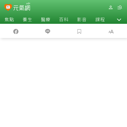
焦點
養生
醫療
百科
影音
課程
退休