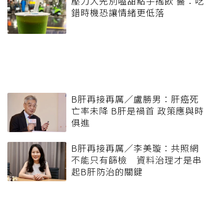
壓力大先別嗑甜點手搖飲 醫：吃
錯時機恐讓情緒更低落
B肝再接再厲／盧勝男：肝癌死
亡率未降 B肝是禍首 政策應與時
俱進
B肝再接再厲／李美璇：共照網
不能只有篩檢 資料治理才是串
起B肝防治的關鍵