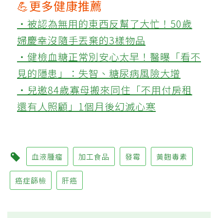
💪更多健康推薦
‧被認為無用的東西反幫了大忙！50歲
婦慶幸沒隨手丟棄的3樣物品
‧健檢血糖正常別安心太早！醫曝「看不
見的隱患」：失智、糖尿病風險大增
‧兒邀84歲寡母搬來同住「不用付房租
還有人照顧」1個月後幻滅心寒
血液腫瘤
加工食品
發霉
黃麴毒素
癌症篩檢
肝癌