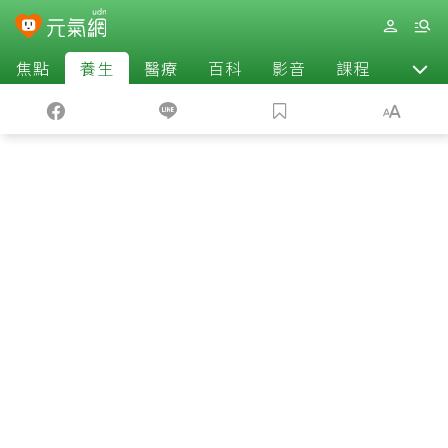
焦點
養生
醫療
百科
影音
課程
退休