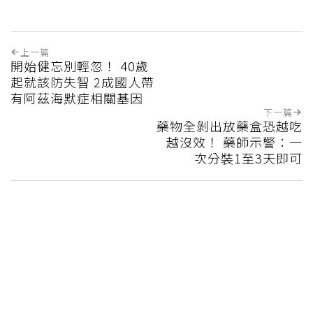
上一篇
開始健忘別輕忽！ 40歲
起就該防失智 2成國人帶
有阿茲海默症相關基因
下一篇
藥物全剝出放藥盒恐越吃
越沒效！ 藥師示警：一
次分裝1至3天即可