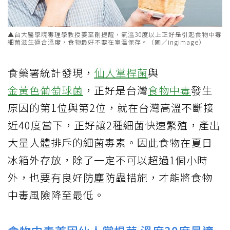
▲台大醫學院毒理學教授姜至剛提醒，氣溫30度以上正好是引起食物中毒
細菌滋生適合溫度，食物最好不要在室溫保存。（圖／ingimage）
食藥署統計發現，
仙人掌桿菌
與
金黃色葡萄球菌
，正好是台灣
食物中毒
發生
原因的第1位與第2位，就在台灣高溫不斷接
近40度當下，正好讓2種細菌快速繁殖，產出
大量人體排斥的細菌毒素。因此食物在夏日
冰箱外存放，除了一定不可以超過1個小時
外，也要有良好防塵防蟲措施，才能將食物
中毒風險降至最低。