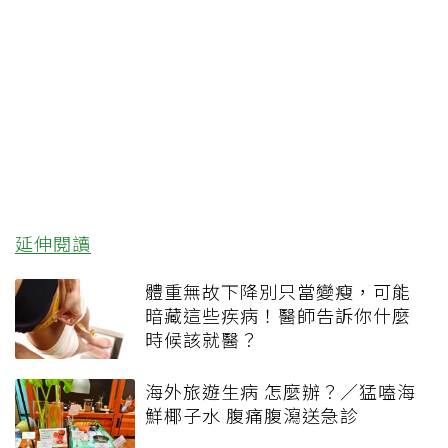
延伸閱讀
體重無故下降別只當變瘦，可能
暗藏這些疾病！醫師告訴你什麼
時候該就醫？
海外旅遊生病 怎麼辦？／猛嗑海
鮮椰子水 腹痛腹瀉送急診