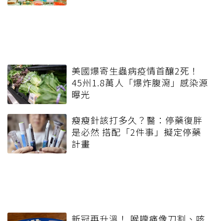
美國爆寄生蟲病疫情首釀2死！
45州1.8萬人「爆炸腹瀉」感染源
曝光
瘦瘦針該打多久？醫：停藥復胖
是必然 搭配「2件事」擬定停藥
計畫
新冠再升溫！ 喉嚨痛像刀割、咳