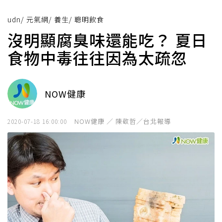
udn
/
元氣網
/
養生
/
聰明飲食
沒明顯腐臭味還能吃？ 夏日
食物中毒往往因為太疏忽
NOW健康
NOW健康 ／ 陳敬哲／台北報導
2020-07-18 16:00:00