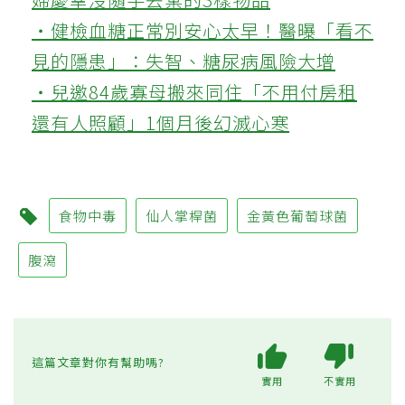
‧健檢血糖正常別安心太早！醫曝「看不
見的隱患」：失智、糖尿病風險大增
‧兒邀84歲寡母搬來同住「不用付房租
還有人照顧」1個月後幻滅心寒
食物中毒
仙人掌桿菌
金黃色葡萄球菌
腹瀉
這篇文章對你有幫助嗎?
實用
不實用