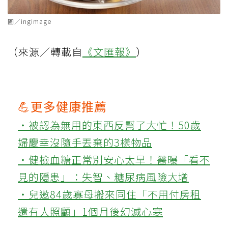
圖／ingimage
（來源／轉載自
《文匯報》
）
💪更多健康推薦
‧被認為無用的東西反幫了大忙！50歲
婦慶幸沒隨手丟棄的3樣物品
‧健檢血糖正常別安心太早！醫曝「看不
見的隱患」：失智、糖尿病風險大增
‧兒邀84歲寡母搬來同住「不用付房租
還有人照顧」1個月後幻滅心寒