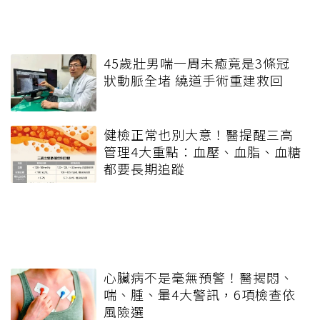
45歲壯男喘一周未癒竟是3條冠
狀動脈全堵 繞道手術重建救回
健檢正常也別大意！醫提醒三高
管理4大重點：血壓、血脂、血糖
都要長期追蹤
心臟病不是毫無預警！醫揭悶、
喘、腫、暈4大警訊，6項檢查依
風險選