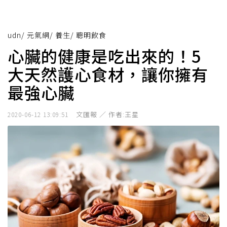
udn
/
元氣網
/
養生
/
聰明飲食
心臟的健康是吃出來的！5
大天然護心食材，讓你擁有
最強心臟
文匯報 ／ 作者:王星
2020-06-12 13:09:51