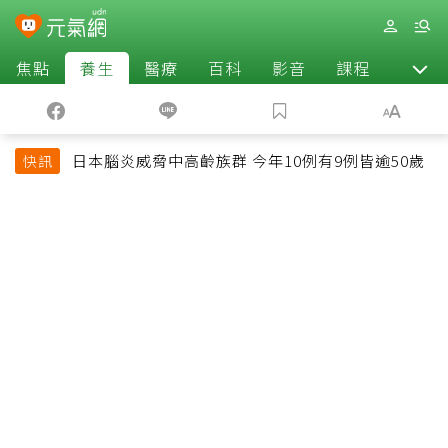
焦點
養生
醫療
百科
影音
課程
退休
日本腦炎威脅中高齡族群 今年10例有9例皆逾50歲
快訊