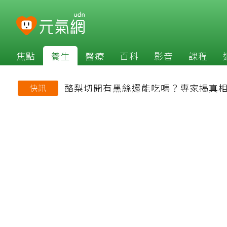
焦點
養生
醫療
百科
影音
課程
酪梨切開有黑絲還能吃嗎？專家揭真相
快訊