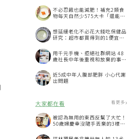
不必忍餓也能減肥！補充2類食
物每天自然少575大卡「還能吃
飽飽的」
想延緩老化不必花大錢吃保健品
研究：超市都買得到的1便宜食
品就可以
用千元手機、拒絕社群網站 48
歲社長中年後重視和放棄的事：
不為面子消費
近5成中年人腹部肥胖 小心代謝
出問題
列
看更多
大家都在看
被認為無用的東西反幫了大忙！
50歲婦慶幸沒隨手丟棄的3樣物
品