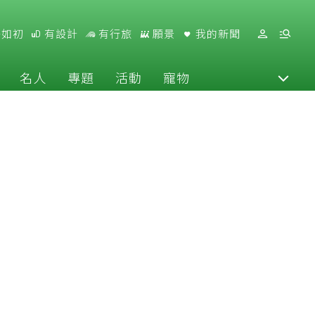
好如初
有設計
有行旅
願景
我的新聞
名人
專題
活動
寵物