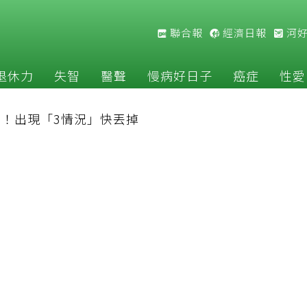
聯合報
經濟日報
河
退休力
失智
醫聲
慢病好日子
癌症
性愛
！出現「3情況」快丟掉