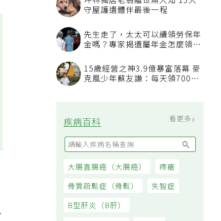
坪林獨居老翁離世無人知 13犬
守屋護遺體伴最後一程
先生走了，太太可以續領勞保年
金嗎？專家揭遺屬年金怎麼領，
看順位還要看資格
15歲經營之神3.9億暴富落幕 麥
克風少年蘇友謙：每天領700元
過日子
看更多
疾病百科
大腸直腸癌（大腸癌）
痔瘡
骨質疏鬆症（骨鬆）
失智症
B型肝炎（B肝）
必