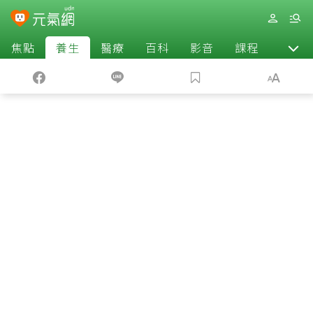
焦點
養生
醫療
百科
影音
課程
退休