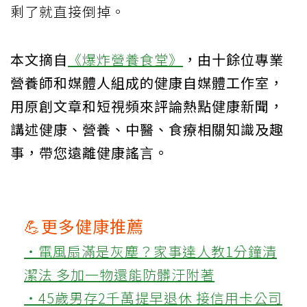
剩了就直接倒掉。
本文摘自
《爆炸營養食堂》
，由十餘位專業
營養師和媒體人組成的健康自媒體工作室，
用原創文章和短視頻來評論熱點健康新聞，
講述健康、營養、中醫、食療相關知識及趣
事，帶您遠離健康謠言。
💪更多健康推薦
‧電風扇滿是灰塵？家事達人教1分鐘清
潔法 多加一物還能防髒汙附著
‧45歲男存2千萬提早退休 接信用卡公司