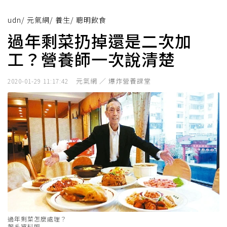
udn
/
元氣網
/
養生
/
聰明飲食
過年剩菜扔掉還是二次加
工？營養師一次說清楚
元氣網 ／ 爆炸營養課堂
2020-01-29 11:17:42
過年剩菜怎麼處理？
報系資料照