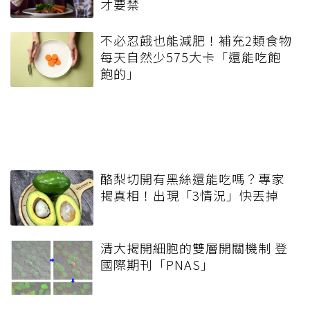
才要禁
不必忍餓也能減肥！補充2類食物
每天自然少575大卡「還能吃飽
飽的」
酪梨切開有黑絲還能吃嗎？專家
揭真相！出現「3情況」快丟掉
清大揭開細胞的雙層開關機制 登
國際期刊「PNAS」