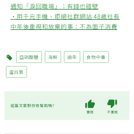
通知「淚回職場」：有錢也碰壁
‧用千元手機、拒絕社群網站 48歲社長
中年後重視和放棄的事：不為面子消費
亞硝酸鹽
海鮮
過年
食物中毒
蛋白質
這篇文章對你有幫助嗎?
實用
不實用