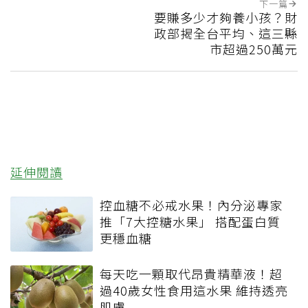
下一篇
要賺多少才夠養小孩？財
政部揭全台平均、這三縣
市超過250萬元
延伸閱讀
控血糖不必戒水果！內分泌專家
推「7大控糖水果」 搭配蛋白質
更穩血糖
每天吃一顆取代昂貴精華液！超
過40歲女性食用這水果 維持透亮
肌膚