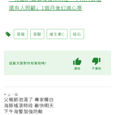
還有人照顧」1個月後幻滅心寒
草莓
草酸
維生素C
結石
這篇文章對你有幫助嗎?
實用
不實用
上一篇
父親節泡湯了 專家曝白
海豚搖滾時段 最快明天
下午海警加強防颱