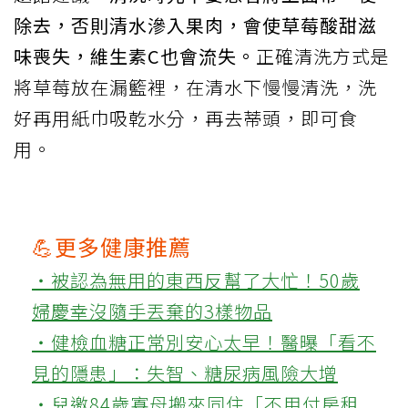
除去，否則清水滲入果肉，會使草莓酸甜滋
味喪失，維生素C也會流失。
正確清洗方式是
將草莓放在漏籃裡，在清水下慢慢清洗，洗
好再用紙巾吸乾水分，再去蒂頭，即可食
用。
💪更多健康推薦
‧被認為無用的東西反幫了大忙！50歲
婦慶幸沒隨手丟棄的3樣物品
‧健檢血糖正常別安心太早！醫曝「看不
見的隱患」：失智、糖尿病風險大增
‧兒邀84歲寡母搬來同住「不用付房租