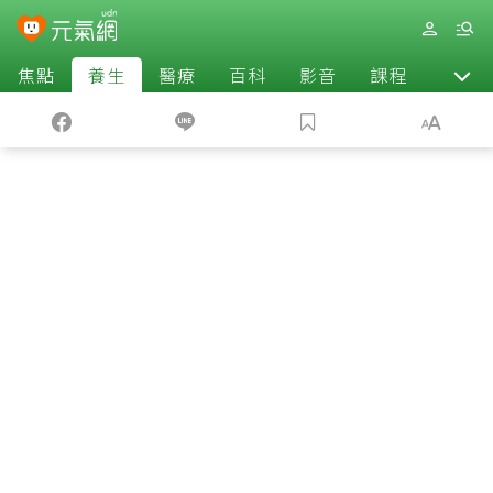
焦點
養生
醫療
百科
影音
課程
退休