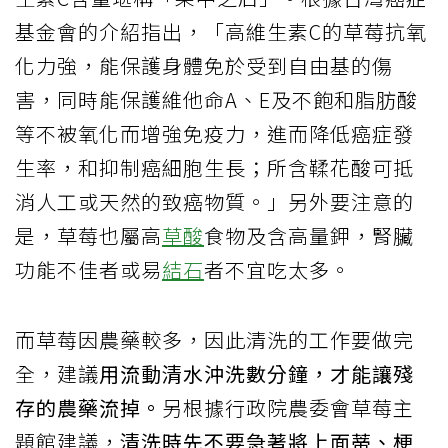
基金會的介紹指出，「高維生素C的草莓抗氧
化力強，能保護身體免於受到自由基的傷
害，同時能保護維他命A、E及不飽和脂肪酸
等不被氧化而增強免疫力，進而降低癌症發
生率，和抑制癌細胞生長；所含鞣花酸可抵
消人工或天然的致癌物質。」另外要注意的
是，草莓也屬高
草酸
食物及含高量鉀，腎臟
功能不佳者或易
結石
者不宜吃太多。
而草莓因農藥較多，因此清洗的工作要做完
全，建議
用流動清水沖洗數分鐘，才能讓殘
存的農藥流掉。
另根據行政院農委會草莓主
題館建議，
清洗時先不要急著將上面蒂、梗