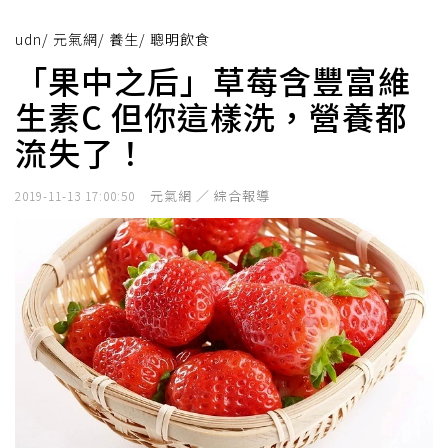
udn
/
元氣網
/
養生
/
聰明飲食
「果中之后」草莓含豐富維
生素C 但你這樣洗，營養都
流失了！
元氣網 ／ 綜合報導
2019-11-13 17:00:50