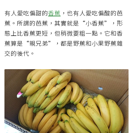
有人愛吃偏甜的
香蕉
，也有人愛吃偏酸的芭
蕉。所謂的芭蕉，其實就是“小香蕉”，形
態上比香蕉更短，但稍微要粗一點。它和香
蕉算是“親兄弟”，都是野蕉和小果野蕉雜
交的後代。