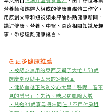
本文摘自
《爆炸營養食堂》
，由十餘位專業
營養師和媒體人組成的健康自媒體工作室，
用原創文章和短視頻來評論熱點健康新聞，
講述健康、營養、中醫、食療相關知識及趣
事，帶您遠離健康謠言。
💪更多健康推薦
‧被認為無用的東西反幫了大忙！50歲
婦慶幸沒隨手丟棄的3樣物品
‧健檢血糖正常別安心太早！醫曝「看不
見的隱患」：失智、糖尿病風險大增
‧兒邀84歲寡母搬來同住「不用付房租