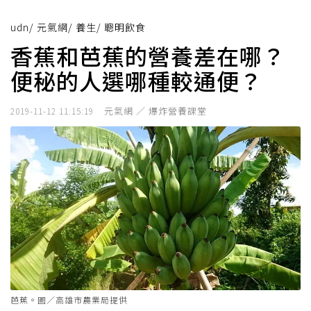
udn
/
元氣網
/
養生
/
聰明飲食
香蕉和芭蕉的營養差在哪？
便秘的人選哪種較通便？
元氣網 ／ 爆炸營養課堂
2019-11-12 11:15:19
芭蕉。圖／高雄市農業局提供