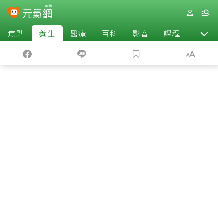
焦點
養生
醫療
百科
影音
課程
退休