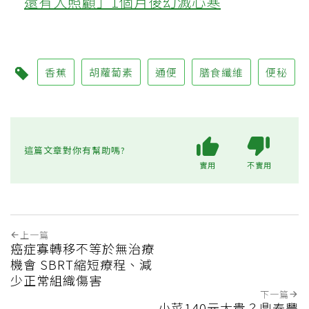
還有人照顧」1個月後幻滅心寒
香蕉
胡蘿蔔素
通便
膳食纖維
便秘
這篇文章對你有幫助嗎?
實用
不實用
上一篇
癌症寡轉移不等於無治療
機會 SBRT縮短療程、減
少正常組織傷害
下一篇
小菜140元太貴？鼎泰豐