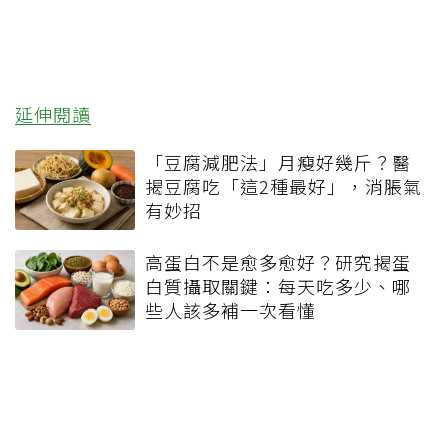
延伸閱讀
「豆腐減肥法」月瘦好幾斤？醫
揭豆腐吃「這2種最好」，消脹氣
有妙招
高蛋白不是愈多愈好？研究揭蛋
白質攝取關鍵：每天吃多少、哪
些人該多補一次看懂