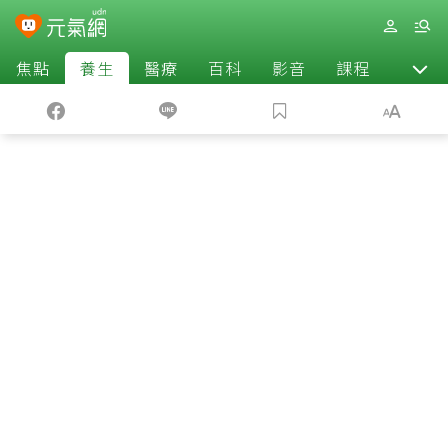
焦點
養生
醫療
百科
影音
課程
退休