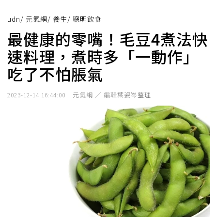
udn
/
元氣網
/
養生
/
聰明飲食
最健康的零嘴！毛豆4煮法快
速料理，煮時多「一動作」
吃了不怕脹氣
元氣網 ／ 編輯葉姿岑整理
2023-12-14 16:44:00