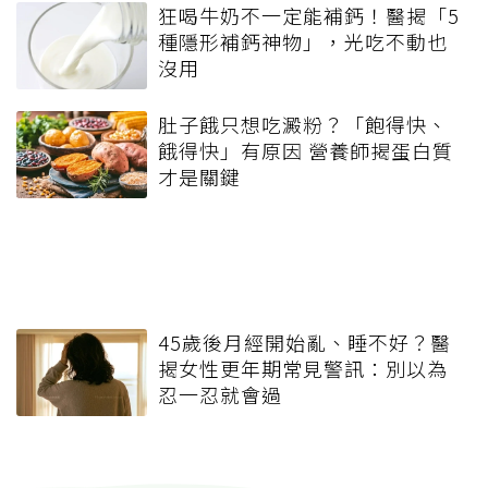
狂喝牛奶不一定能補鈣！醫揭「5
種隱形補鈣神物」，光吃不動也
沒用
肚子餓只想吃澱粉？「飽得快、
餓得快」有原因 營養師揭蛋白質
才是關鍵
45歲後月經開始亂、睡不好？醫
揭女性更年期常見警訊：別以為
忍一忍就會過