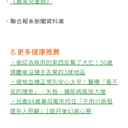
．
《農業兒童網》
．聯合報系新聞資料庫
💪更多健康推薦
‧被認為無用的東西反幫了大忙！50歲
婦慶幸沒隨手丟棄的3樣物品
‧健檢血糖正常別安心太早！醫曝「看不
見的隱患」：失智、糖尿病風險大增
‧兒邀84歲寡母搬來同住「不用付房租
還有人照顧」1個月後幻滅心寒