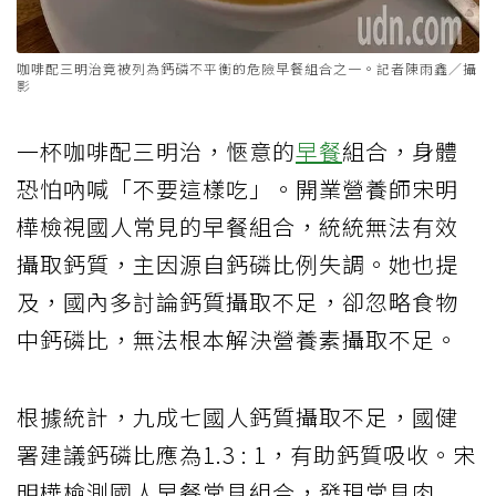
咖啡配三明治竟被列為鈣磷不平衡的危險早餐組合之一。記者陳雨鑫／攝
影
一杯咖啡配三明治，愜意的
早餐
組合，身體
恐怕吶喊「不要這樣吃」。開業營養師宋明
樺檢視國人常見的早餐組合，統統無法有效
攝取鈣質，主因源自鈣磷比例失調。她也提
及，國內多討論鈣質攝取不足，卻忽略食物
中鈣磷比，無法根本解決營養素攝取不足。
根據統計，九成七國人鈣質攝取不足，國健
署建議鈣磷比應為1.3 : 1，有助鈣質吸收。宋
明樺檢測國人早餐常見組合，發現常見肉