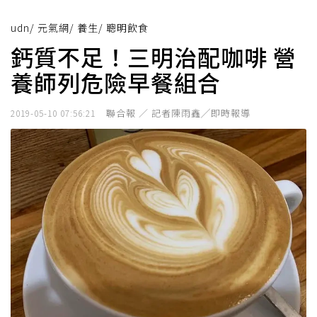
udn
/
元氣網
/
養生
/
聰明飲食
鈣質不足！三明治配咖啡 營
養師列危險早餐組合
聯合報 ／ 記者陳雨鑫╱即時報導
2019-05-10 07:56:21