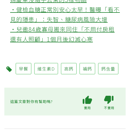
‧健檢血糖正常別安心太早！醫曝「看不
見的隱患」：失智、糖尿病風險大增
‧兒邀84歲寡母搬來同住「不用付房租
還有人照顧」1個月後幻滅心寒
早餐
維生素D
高鈣
補鈣
鈣含量
這篇文章對你有幫助嗎?
實用
不實用