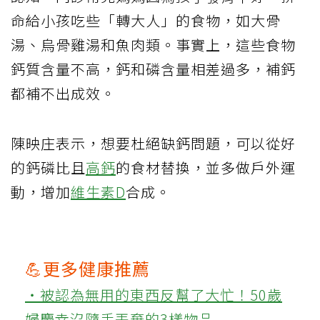
命給小孩吃些「轉大人」的食物，如大骨
湯、烏骨雞湯和魚肉類。事實上，這些食物
鈣質含量不高，鈣和磷含量相差過多，補鈣
都補不出成效。
陳映庄表示，想要杜絕缺鈣問題，可以從好
的鈣磷比且
高鈣
的食材替換，並多做戶外運
動，增加
維生素D
合成。
💪更多健康推薦
‧被認為無用的東西反幫了大忙！50歲
婦慶幸沒隨手丟棄的3樣物品