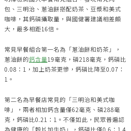
包、三明治、蔥油餅搭配奶茶、豆漿和美式
咖啡，其鈣磷攝取量，與國健署建議相差頗
大，最多相距16倍。
常見早餐組合第一名為「蔥油餅和奶茶」，
蔥油餅的
鈣含量
19毫克，磷218毫克，鈣磷比
0.08：1，加上奶茶更慘，鈣磷比降至0.07：
1。
第二名為早餐店常見的「三明治和美式咖
啡」，兩者相加鈣含量僅62毫克、磷288毫
克，鈣磷比0.21：1。不僅如此，民眾普遍認
為健康的「穀片加牛奶」，鈣磷比僅0.6：1 4