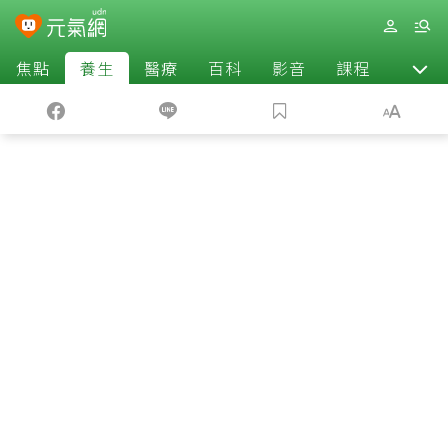
焦點
養生
醫療
百科
影音
課程
退休