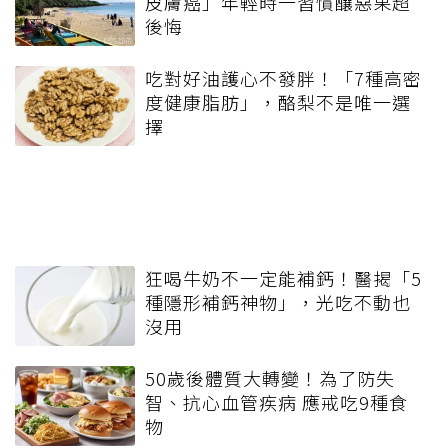
皮膚癌」年輕時一習慣釀惡果超
後悔
吃對好油護心不發胖！「7種高密
度健康脂肪」，酪梨不是唯一選
擇
狂喝牛奶不一定能補鈣！醫揭「5
種隱形補鈣神物」，光吃不動也
沒用
50歲後體質大轉變！為了防失
智、抗心血管疾病 應戒吃9種食
物