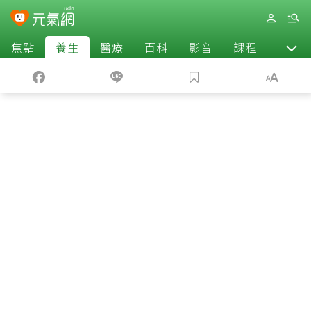
焦點
養生
醫療
百科
影音
課程
退休