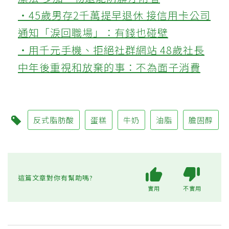
‧45歲男存2千萬提早退休 接信用卡公司
通知「淚回職場」：有錢也碰壁
‧用千元手機、拒絕社群網站 48歲社長
中年後重視和放棄的事：不為面子消費
反式脂肪酸
蛋糕
牛奶
油脂
膽固醇
這篇文章對你有幫助嗎?
實用
不實用