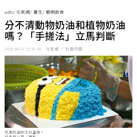
udn
/
元氣網
/
養生
/
聰明飲食
分不清動物奶油和植物奶油
嗎？「手搓法」立馬判斷
元氣網 ／ 科普中國
2019-04-27 15:01:49
充滿奶油的生日蛋糕。
記者林以君／攝影