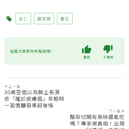
杏仁
甜菜根
養生
這篇文章對你有幫助嗎?
實用
不實用
上一篇
30歲空姐以為臉上長濕
疹「確診皮膚癌」年輕時
一習慣釀惡果超後悔
下一篇
酪梨切開有黑絲還能吃
嗎？專家揭真相！出現