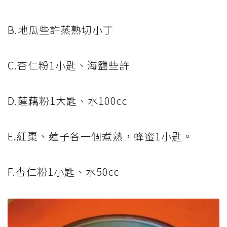
B.地瓜些許蒸熟切小丁
C.杏仁粉1小匙、海鹽些許
D.蓮藕粉1大匙、水100cc
E.紅棗、蓮子各一個煮熟，蜂蜜1小匙。
F.杏仁粉1小匙、水50cc