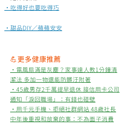
‧吃得好也要吃得巧
‧甜品DIY／蘋蘋安安
💪更多健康推薦
‧電風扇滿是灰塵？家事達人教1分鐘清
潔法 多加一物還能防髒汙附著
‧45歲男存2千萬提早退休 接信用卡公司
通知「淚回職場」：有錢也碰壁
‧用千元手機、拒絕社群網站 48歲社長
中年後重視和放棄的事：不為面子消費