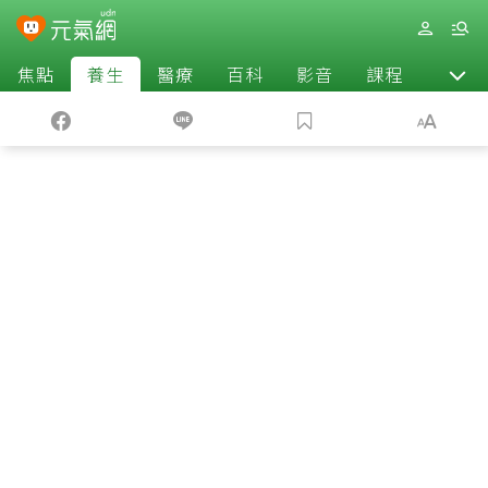
焦點
養生
醫療
百科
影音
課程
退休