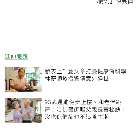
「3情況」快丟掉
延伸閱讀
發表上千篇文章打臉健康偽科學
林慶順教授驚傳意外過世
93歲還能健步上樓、和老伴跳
舞！哈佛醫師曝父親長壽秘訣：
沒吃保健品也不追養生潮