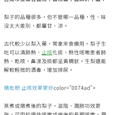
梨子的品種很多，但不管哪一品種，性、味
沒太大差別，都屬甘、涼。
古代較少以梨入藥，常拿來食療用。梨子生
吃可以清肺熱、
止咳
化痰，熱性咳嗽患者肺
熱、乾咳，鼻涕及痰都呈黃稠狀。生梨還能
解較輕微的酒毒，增加排尿。
燉枇杷 止咳效果更好
color="0074ad">
蒸煮或燉煮後的梨子，滋陰、潤肺功效更
強，可用於慢性咳嗽或病後的長期咳嗽。潤