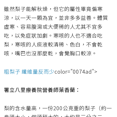
雖然梨子能解秋燥，但它的屬性畢竟偏寒
涼，以一天一顆為宜，並非多多益善。體質
虛寒、容易腹瀉或大便稀的人尤其不宜多
吃，以免症狀加劇。寒咳的人也不適合吃
梨，寒咳的人痰液較清稀、色白，不會乾
咳，嘴巴也沒那麼乾，會覺胸口較涼。
粗梨子 纖維量反而少
color="0074ad">
署立八里療養院營養師葉香蘭：
梨的含水量高，一份200公克重的梨子（約一
拳頭大小，個頭稍大的，大約是三分之二