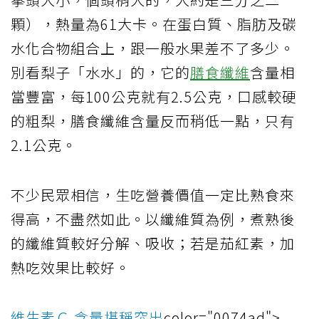
顆），熱量為61大卡。在蛋白質、脂肪及碳
水化合物組合上，跟一般水果差不了多少。
別看梨子「水水」的，它的
膳食纖維
含量相
當豐富，每100公克就有2.5公克，口感較硬
的粗梨，膳食纖維含量反而稍低一點，只有
2.1公克。
不少民眾相信，生吃營養價值一定比熟食來
得高，不盡然如此。以纖維質為例，煮熟後
的纖維質較好分解、吸收；若是茄紅素，加
熱吃效果比較好。
維生素Ｃ 含量堪稱突出
color="0074ad">