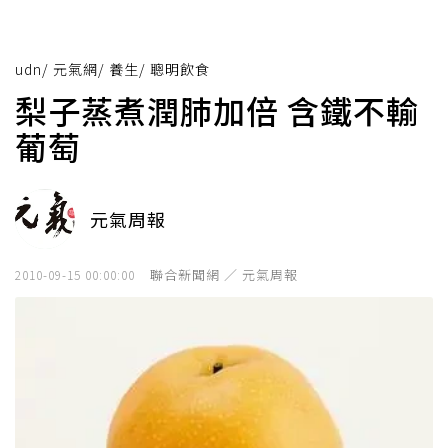
udn
/
元氣網
/
養生
/
聰明飲食
梨子蒸煮潤肺加倍 含鐵不輸
葡萄
元氣周報
聯合新聞網 ／ 元氣周報
2010-09-15 00:00:00