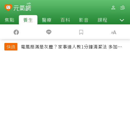
焦點
養生
醫療
百科
影音
課程
退休
電風扇滿是灰塵？家事達人教1分鐘清潔法 多加一
快訊
物還能防髒汙附著