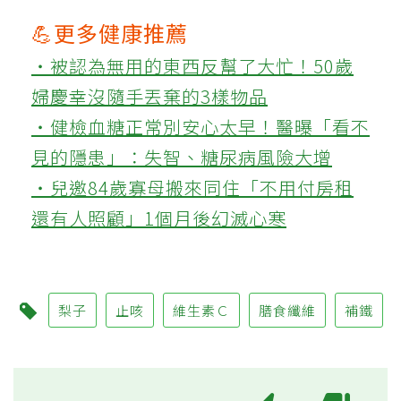
💪更多健康推薦
‧被認為無用的東西反幫了大忙！50歲
婦慶幸沒隨手丟棄的3樣物品
‧健檢血糖正常別安心太早！醫曝「看不
見的隱患」：失智、糖尿病風險大增
‧兒邀84歲寡母搬來同住「不用付房租
還有人照顧」1個月後幻滅心寒
梨子
止咳
維生素Ｃ
膳食纖維
補鐵