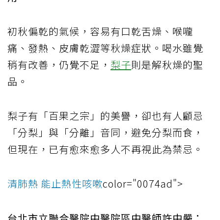
初秋偏乾的氣候，容易有口乾舌燥、喉嚨
痛、發熱、皮膚乾澀等秋燥症狀。喝水雖覺
稍有改善，仍覺不足，
梨子
則是解秋燥的聖
品。
梨子有「百果之宗」的美譽，卻也有人顧忌
「分梨」與「分離」音同，避免分梨而食，
但現在，已有愈來愈多人不再視此為禁忌。
清肺熱 能止熱性咳嗽
color="0074ad">
台北市立聯合醫院中醫院區中醫師許中嚴：