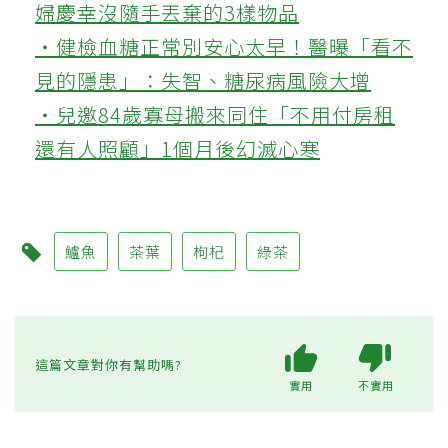
婦慶幸沒隨手丟棄的3樣物品
‧健檢血糖正常別安心太早！醫曝「看不
見的隱患」：失智、糖尿病風險大增
‧兒邀84歲寡母搬來同住「不用付房租
還有人照顧」1個月後幻滅心寒
鱸魚
茶葉
枸杞
綠茶
這篇文章對你有幫助嗎?
實用
不實用