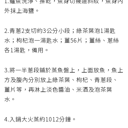
1.鱸魚洗淨、擦乾，魚身切幾道斜紋，魚身內
外抹上海鹽。
2.青蔥2支切約3公分小段；綠茶葉泡1湯匙
水；枸杞泡一湯匙水；薑56片；薑絲、蔥絲
各1湯匙，備用。
3.將一半蔥段鋪於蒸魚盤上，上面放魚，魚上
方及腹內分別放上綠茶葉、枸杞、青蔥段、
薑片等，再淋上淡色醬油、米酒及泡茶葉
水。
4.入鍋大火蒸約1012分鐘。