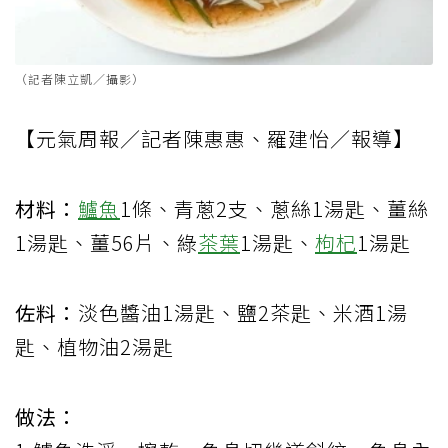
（記者陳立凱／攝影）
【元氣周報／記者陳惠惠、羅建怡／報導】
材料：
鱸魚
1條、青蔥2支、蔥絲1湯匙、薑絲
1湯匙、薑56片、綠
茶葉
1湯匙、
枸杞
1湯匙
佐料：
淡色醬油1湯匙、鹽2茶匙、米酒1湯
匙、植物油2湯匙
做法：