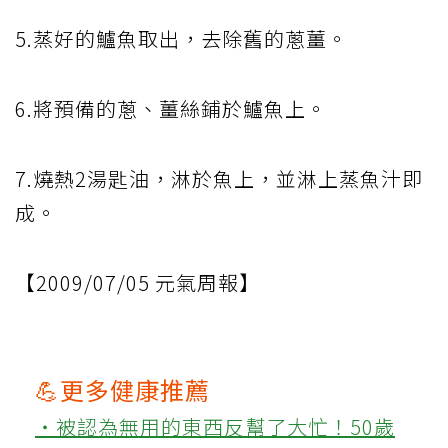
5.蒸好的鱸魚取出，去除舊的蔥薑。
6.將預備的蔥、薑絲鋪於鱸魚上。
7.燒熱2湯匙油，淋於魚上，並淋上蒸魚汁即
成。
【2009/07/05 元氣周報】
💪更多健康推薦
‧被認為無用的東西反幫了大忙！50歲