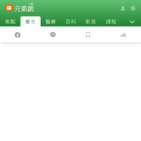
焦點
養生
醫療
百科
影音
課程
退休