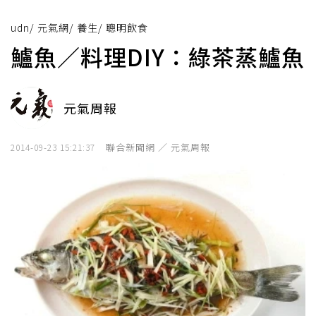
udn
/
元氣網
/
養生
/
聰明飲食
鱸魚／料理DIY：綠茶蒸鱸魚
元氣周報
聯合新聞網 ／ 元氣周報
2014-09-23 15:21:37