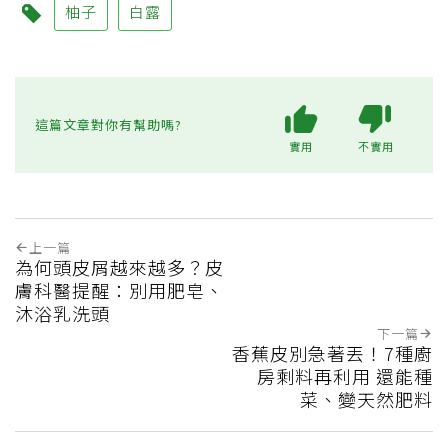
柚子
白露
這篇文章對你有幫助嗎?
實用
不實用
上一篇
為何頭皮屑越來越多？皮
膚科醫提醒：別用肥皂、
沐浴乳洗頭
下一篇
香蕉皮別急著丟！7種廚
房剩料再利用 還能種
菜、變天然肥料