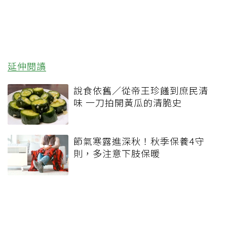
延伸閱讀
說食依舊／從帝王珍饈到庶民清
味 一刀拍開黃瓜的清脆史
節氣寒露進深秋！秋季保養4守
則，多注意下肢保暖