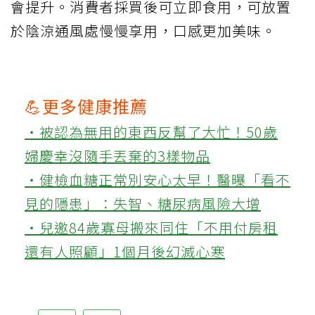
會提升。消費者採買後可立即食用，可放置
於陰涼通風處慢慢享用，口感更加美味。
💪更多健康推薦
‧被認為無用的東西反幫了大忙！50歲
婦慶幸沒隨手丟棄的3樣物品
‧健檢血糖正常別安心太早！醫曝「看不
見的隱患」：失智、糖尿病風險大增
‧兒邀84歲寡母搬來同住「不用付房租
還有人照顧」1個月後幻滅心寒