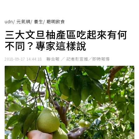
udn
/
元氣網
/
養生
/
聰明飲食
三大文旦柚產區吃起來有何
不同？專家這樣說
聯合報 ／ 記者彭宣雅╱即時報導
2018-09-17 14:44:18