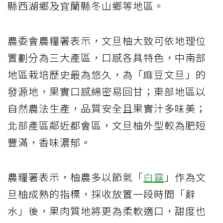
縣西湖鄉及宜蘭縣冬山鄉等地區。
農委會農糧署表示，文旦柚大致可依地理位
置劃分為三大產區，口感各具特色，中南部
地區栽培歷史最為悠久，為「麻豆文旦」的
發源地，果實口感綿密易回甘；東部地區以
自然農法生產，品質安全且果實汁多味美；
北部產區鄰近都會區，文旦柚外型較為肥短
豐滿，香味濃郁。
農糧署表示，柚農多以節氣「
白露
」作為文
旦柚成熟的指標，採收放置一段時間「辭
水」後，果肉質地將更為柔軟適口，甜度也