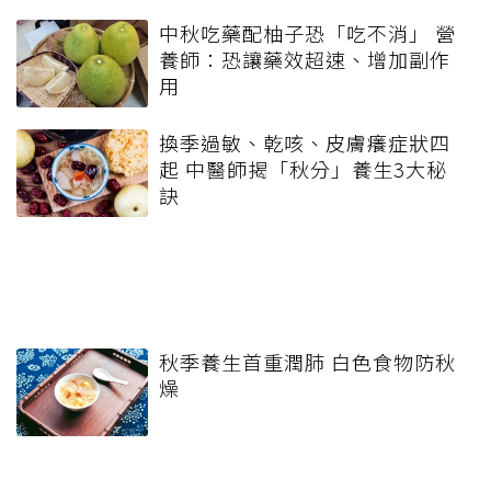
中秋吃藥配柚子恐「吃不消」 營
養師：恐讓藥效超速、增加副作
用
換季過敏、乾咳、皮膚癢症狀四
起 中醫師揭「秋分」養生3大秘
訣
秋季養生首重潤肺 白色食物防秋
燥