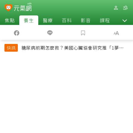
焦點
養生
醫療
百科
影音
課程
退休
糖尿病前期怎麼救？美國心臟協會研究推「1夢幻水
快訊
果組合」 酪梨加它改善血管功能