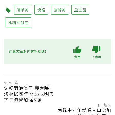
優酪乳
優格
發酵乳
益生菌
乳糖不耐症
這篇文章對你有幫助嗎?
實用
不實用
上一篇
父親節泡湯了 專家曝白
海豚搖滾時段 最快明天
下午海警加強防颱
下一篇
南韓中老年就業人口增加