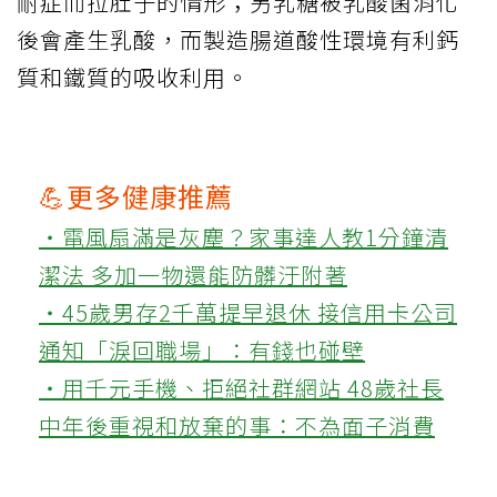
耐症而拉肚子的情形；另乳糖被乳酸菌消化
後會產生乳酸，而製造腸道酸性環境有利鈣
質和鐵質的吸收利用。
💪更多健康推薦
‧電風扇滿是灰塵？家事達人教1分鐘清
潔法 多加一物還能防髒汙附著
‧45歲男存2千萬提早退休 接信用卡公司
通知「淚回職場」：有錢也碰壁
‧用千元手機、拒絕社群網站 48歲社長
中年後重視和放棄的事：不為面子消費