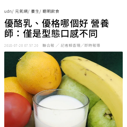
udn
/
元氣網
/
養生
/
聰明飲食
優酪乳、優格哪個好 營養
師：僅是型態口感不同
聯合報 ／ 記者賴香珊╱即時報導
2018-07-20 07:57:20