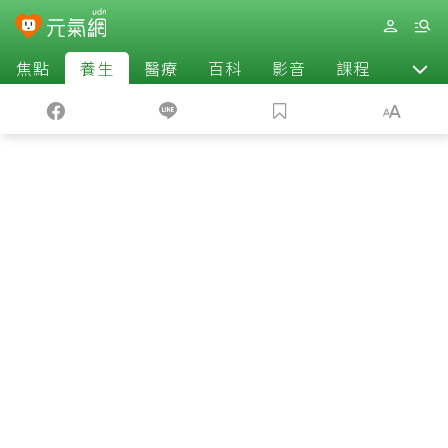
焦點
養生
醫療
百科
影音
課程
退休