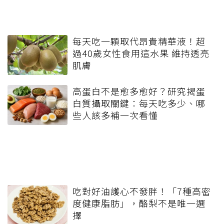
每天吃一顆取代昂貴精華液！超
過40歲女性食用這水果 維持透亮
肌膚
高蛋白不是愈多愈好？研究揭蛋
白質攝取關鍵：每天吃多少、哪
些人該多補一次看懂
吃對好油護心不發胖！「7種高密
度健康脂肪」，酪梨不是唯一選
擇