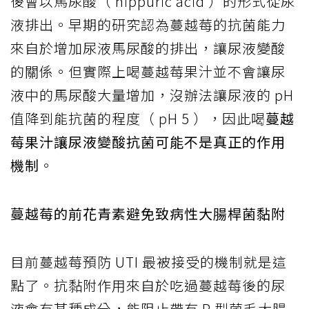
後會以馬尿酸（ hippuric acid ）的形式從尿
液排出。早期的研究認為蔓越莓的抗菌能力
來自於增加尿液馬尿酸的排出，讓尿液變酸
的關係。但實際上喝蔓越莓果汁並不會讓尿
液中的馬尿酸大量增加，沒辦法讓尿液的 pH
值降到能抗菌的程度（ pH 5 ），因此喝
蔓越
莓果汁讓尿液變酸抗菌可能不是真正的作用
機制
。
蔓越莓的前花青素避免致病性大腸桿菌黏附
目前蔓越莓預防 UTI 最被接受的機制就是這
點了。抗黏附作用來自於吃過蔓越莓後的尿
液會有某種成分，能阻止帶有 P 型菌毛大腸