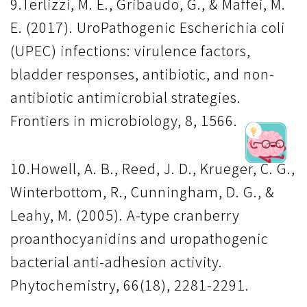
9.Terlizzi, M. E., Gribaudo, G., & Maffei, M.
E. (2017). UroPathogenic Escherichia coli
(UPEC) infections: virulence factors,
bladder responses, antibiotic, and non-
antibiotic antimicrobial strategies.
Frontiers in microbiology, 8, 1566.
10.Howell, A. B., Reed, J. D., Krueger, C. G.,
Winterbottom, R., Cunningham, D. G., &
Leahy, M. (2005). A-type cranberry
proanthocyanidins and uropathogenic
bacterial anti-adhesion activity.
Phytochemistry, 66(18), 2281-2291.