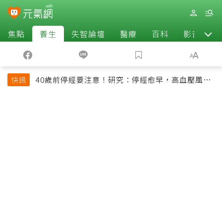
焦點
養生
失智論壇
醫療
百科
影音
40歲前停經要注意！研究：停經愈早，高血壓風險
快訊
恐增加