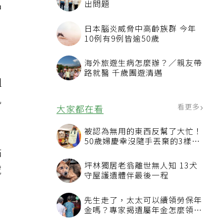
品
出問題
日本腦炎威脅中高齡族群 今年
10例有9例皆逾50歲
海外旅遊生病怎麼辦？／親友帶
路就醫 千歲團遊清邁
組
肌
看更多
大家都在看
被認為無用的東西反幫了大忙！
50歲婦慶幸沒隨手丟棄的3樣物
黏
品
坪林獨居老翁離世無人知 13犬
藏
守屋護遺體伴最後一程
先生走了，太太可以續領勞保年
金嗎？專家揭遺屬年金怎麼領，