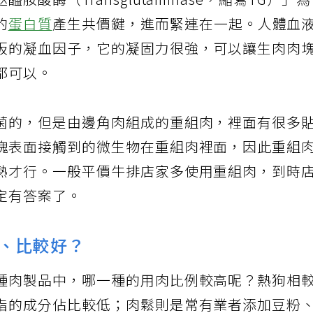
酸酶（Transglutaminase，縮寫TG）」
的
蛋白質
產生共價鍵，進而緊連在一起。人體血
板的凝血因子，它的凝固力很強，可以讓生肉肉
都可以。
菌的，但是由邊角肉組成的重組肉，裡面有很多
塊表面接觸到的微生物在重組肉裡面，因此重組
熟才行。一般平價牛排店家多使用重組肉，到時
定有答案了。
、比較好？
種肉製品中，哪一種的用肉比例較高呢？熱狗相