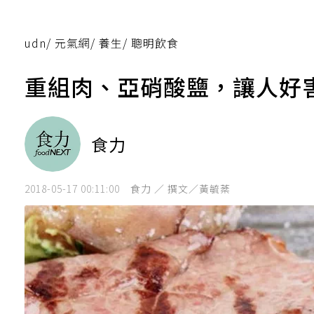
udn
/
元氣網
/
養生
/
聰明飲食
重組肉、亞硝酸鹽，讓人好
食力
2018-05-17 00:11:00
食力 ／ 撰文／黃毓棻