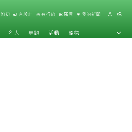
好如初
有設計
有行旅
願景
我的新聞
名人
專題
活動
寵物