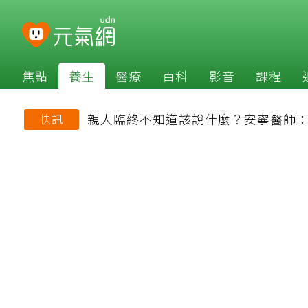
焦點
養生
醫療
百科
影音
課程
親人臨終不知道該說什麼？安寧醫師
快訊