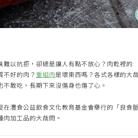
味難以抗拒，卻總是讓人有點不放心？肉乾裡的
質不好的肉？
重組肉
是壞東西嗎？各式各樣的大
也不敢吃，長期下來沒傷身也傷了心。
授在灃食公益飲食文化教育基金會舉行的「良食
種肉加工品的大哉問。