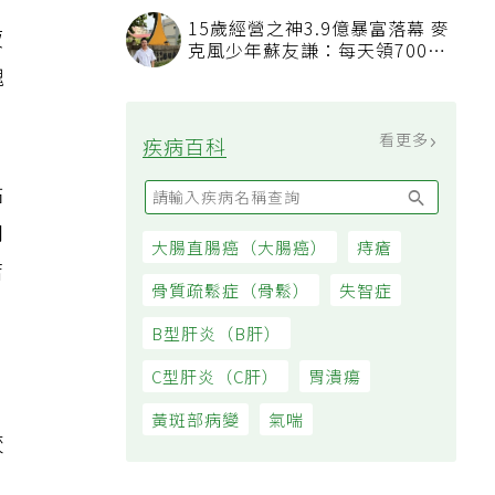
為
看順位還要看資格
15歲經營之神3.9億暴富落幕 麥
液
克風少年蘇友謙：每天領700元
過日子
塊
看更多
疾病百科
貼
肉
大腸直腸癌（大腸癌）
痔瘡
店
骨質疏鬆症（骨鬆）
失智症
B型肝炎（B肝）
C型肝炎（C肝）
胃潰瘍
黃斑部病變
氣喘
較