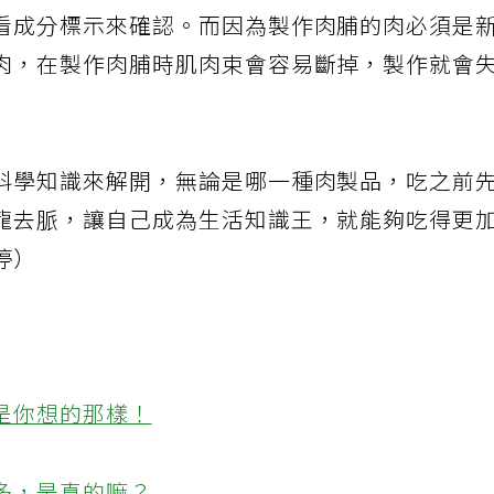
脂的成分佔比較低；肉鬆則是常有業者添加豆粉
看成分標示來確認。而因為製作肉脯的肉必須是
肉，在製作肉脯時肌肉束會容易斷掉，製作就會
科學知識來解開，無論是哪一種肉製品，吃之前
龍去脈，讓自己成為生活知識王，就能夠吃得更
婷）
是你想的那樣！