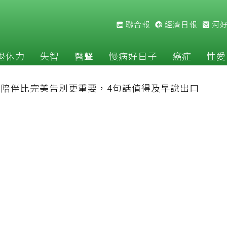
聯合報
經濟日報
河
退休力
失智
醫聲
慢病好日子
癌症
性愛
：陪伴比完美告別更重要，4句話值得及早說出口