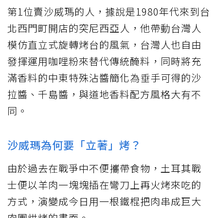
第1位賣沙威瑪的人，據說是1980年代來到台
北西門町開店的突尼西亞人，他帶動台灣人
模仿直立式旋轉烤台的風氣，台灣人也自由
發揮運用咖哩粉來替代傳統醃料，同時將充
滿香料的中東特殊沾醬簡化為垂手可得的沙
拉醬、千島醬，與道地香料配方風格大有不
同。
沙威瑪為何要「立著」烤？
由於過去在戰爭中不便攜帶食物，土耳其戰
士便以羊肉一塊塊插在彎刀上再火烤來吃的
方式，演變成今日用一根鐵棍把肉串成巨大
肉團烘烤的畫面。