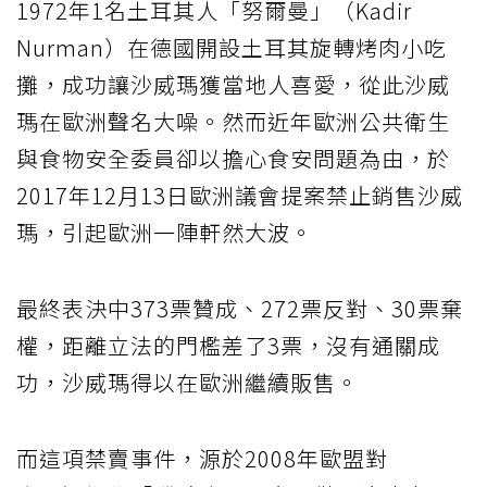
1972年1名土耳其人「努爾曼」（Kadir
Nurman）在德國開設土耳其旋轉烤肉小吃
攤，成功讓沙威瑪獲當地人喜愛，從此沙威
瑪在歐洲聲名大噪。然而近年歐洲公共衛生
與食物安全委員卻以擔心食安問題為由，於
2017年12月13日歐洲議會提案禁止銷售沙威
瑪，引起歐洲一陣軒然大波。
最終表決中373票贊成、272票反對、30票棄
權，距離立法的門檻差了3票，沒有通關成
功，沙威瑪得以在歐洲繼續販售。
而這項禁賣事件，源於2008年歐盟對