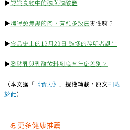
▶
認識食物中的磷與磷酸鹽
▶
烤得愈焦黑的肉，有愈多
致癌
毒性嘛？
▶
食品史上的12月29日 雞塊的發明者誕生
▶
發酵乳與乳酸飲料到底有什麼差別？
（本文獲「
《食力》
」授權轉載，原文
刊載
於此
）
💪更多健康推薦