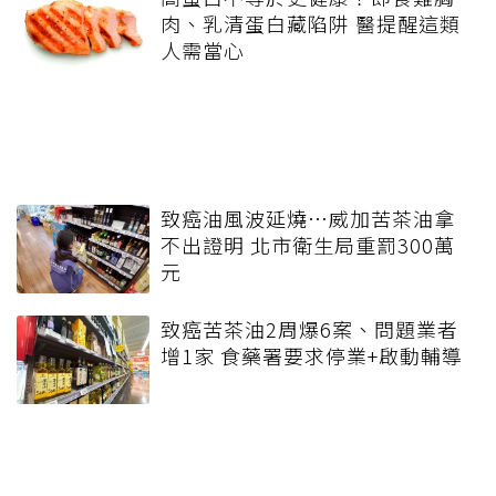
肉、乳清蛋白藏陷阱 醫提醒這類
人需當心
致癌油風波延燒…威加苦茶油拿
不出證明 北市衛生局重罰300萬
元
致癌苦茶油2周爆6案、問題業者
增1家 食藥署要求停業+啟動輔導