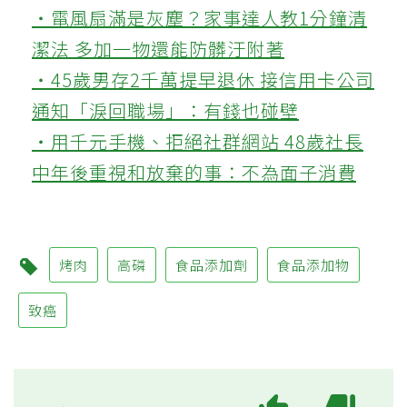
‧電風扇滿是灰塵？家事達人教1分鐘清
潔法 多加一物還能防髒汙附著
‧45歲男存2千萬提早退休 接信用卡公司
通知「淚回職場」：有錢也碰壁
‧用千元手機、拒絕社群網站 48歲社長
中年後重視和放棄的事：不為面子消費
烤肉
高磷
食品添加劑
食品添加物
致癌