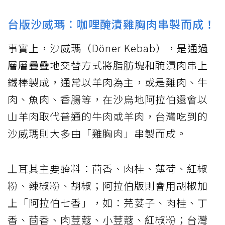
台版沙威瑪：咖哩醃漬雞胸肉串製而成！
事實上，沙威瑪（Döner Kebab），是通過
層層疊疊地交替方式將脂肪塊和醃漬肉串上
鐵棒製成，通常以羊肉為主，或是雞肉、牛
肉、魚肉、香腸等，在沙烏地阿拉伯還會以
山羊肉取代普通的牛肉或羊肉，台灣吃到的
沙威瑪則大多由「雞胸肉」串製而成。
土耳其主要醃料：茴香、肉桂、薄荷、紅椒
粉、辣椒粉、胡椒；阿拉伯版則會用胡椒加
上「阿拉伯七香」，如：芫荽子、肉桂、丁
香、茴香、肉荳蔻、小荳蔻、紅椒粉；台灣