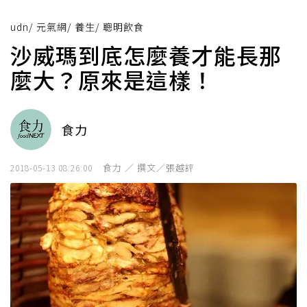
udn
/
元氣網
/
養生
/
聰明飲食
沙威瑪到底怎麼養才能長那
麼大？原來是這樣！
食力
食力 ／ 撰文／張越評
2018-05-13 08:26:00