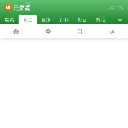
焦點
養生
醫療
百科
影音
課程
退休