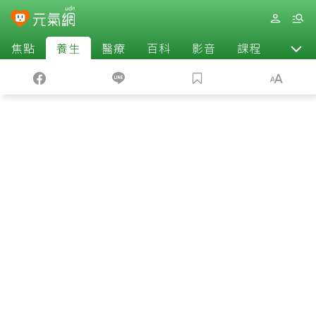
焦點
養生
醫療
百科
影音
課程
退休