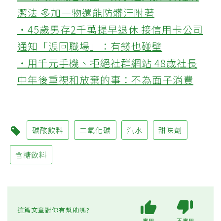
潔法 多加一物還能防髒汙附著
‧45歲男存2千萬提早退休 接信用卡公司
通知「淚回職場」：有錢也碰壁
‧用千元手機、拒絕社群網站 48歲社長
中年後重視和放棄的事：不為面子消費
碳酸飲料
二氧化碳
汽水
甜味劑
含糖飲料
這篇文章對你有幫助嗎?
實用
不實用