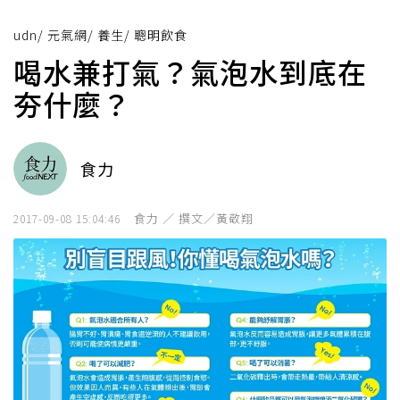
udn
/
元氣網
/
養生
/
聰明飲食
喝水兼打氣？氣泡水到底在
夯什麼？
食力
食力 ／ 撰文／黃敬翔
2017-09-08 15:04:46