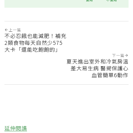
上一篇
不必忍餓也能減肥！補充
2類食物每天自然少575
大卡「還能吃飽飽的」
下一篇
夏天進出室外和冷氣房溫
差大易生病 醫揭保護心
血管簡單6動作
延伸閱讀