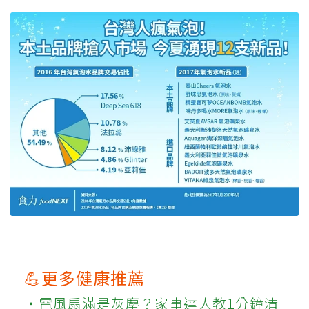
💪更多健康推薦
‧電風扇滿是灰塵？家事達人教1分鐘清