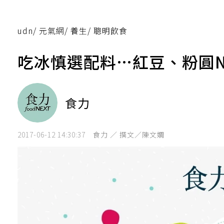
udn
/
元氣網
/
養生
/
聰明飲食
吃冰慎選配料…紅豆、粉圓NG
食力
2017-06-12 14:30:37
食力 ／ 撰文／陳文嫺