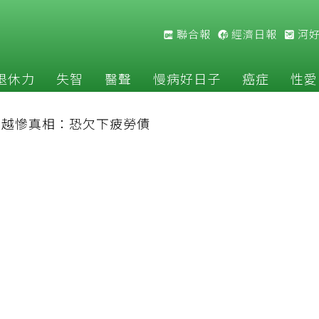
聯合報
經濟日報
河
退休力
失智
醫聲
慢病好日子
癌症
性愛
補越慘真相：恐欠下疲勞債