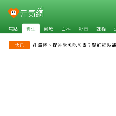
焦點
養生
醫療
百科
影音
課程
能量棒、提神飲愈吃愈累？醫師揭越
快訊