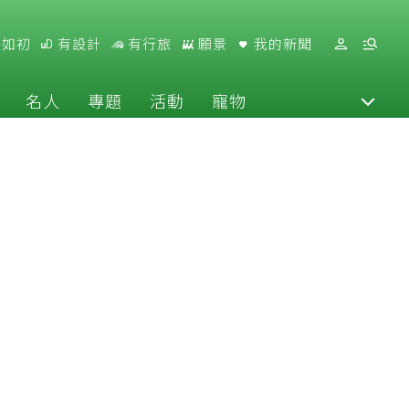
好如初
有設計
有行旅
願景
我的新聞
名人
專題
活動
寵物