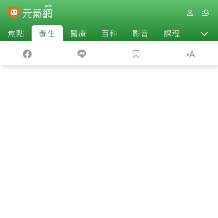
焦點
養生
醫療
百科
影音
課程
退休