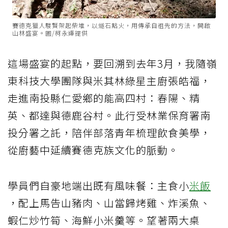
賽德克獵人駿賢架起柴堆，以燧石點火，用傳承自祖先的方法，開啟
山林盛宴。圖/柯永輝提供
這場盛宴的起點，要回溯到去年3月，我隨嶺
東科技大學團隊與米其林綠星主廚張皓福，
走進南投縣仁愛鄉的能高四村：春陽、精
英、都達與德鹿谷村。此行受林業保育署南
投分署之託，陪伴部落青年梳理
飲食
美學，
從廚藝中延續賽德克族文化的脈動。
學員們自豪地端出既有風味餐：主食小
米飯
，配上馬告山豬肉、山當歸烤雞、炸溪魚、
蝦仁炒竹筍、海鮮小米羹等。望著兩大桌