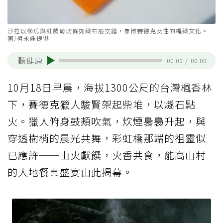
沙拉以櫛瓜與紅蘿蔔切條如織布般交錯，象徵賽德克女性的編織文化。
圖/柯永輝提供
聽健康
00:00
/
00:00
10月18日早晨，海拔1300公尺的台灣楓香林
下，賽德克獵人駿賢架起柴堆，以燧石點
火。獵人俯身鼓頰吹氣，炊煙裊裊升起，與
穿透樹梢的晨光共舞，彩虹橋那端的祖靈似
已應許──山火獻饌，火香共食，能高山村
的大地餐桌盛宴由此揭幕。