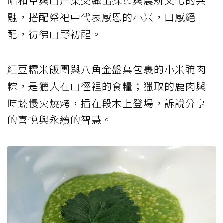
昭和草與山芹菜交織出採集與農耕文化的共
融，搭配祭祀中代表感恩的小米，口感絕
配，彷彿山野初醒。
紅豆糯米飯團與八角金盤葉包裹的小米醃肉
粽，是獵人在山徑裡的食糧；獵取的鹿肉與
時蔬慢火燒烤，插在段木上登場，訴說分享
的喜悅與永續的智慧。