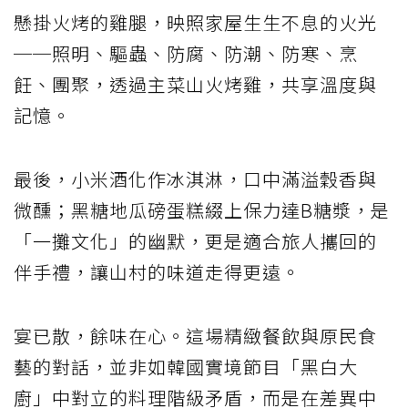
懸掛火烤的雞腿，映照家屋生生不息的火光
──照明、驅蟲、防腐、防潮、防寒、烹
飪、團聚，透過主菜山火烤雞，共享溫度與
記憶。
最後，小米酒化作冰淇淋，口中滿溢穀香與
微醺；黑糖地瓜磅蛋糕綴上保力達B糖漿，是
「一攤文化」的幽默，更是適合旅人攜回的
伴手禮，讓山村的味道走得更遠。
宴已散，餘味在心。這場精緻餐飲與原民食
藝的對話，並非如韓國實境節目「黑白大
廚」中對立的料理階級矛盾，而是在差異中