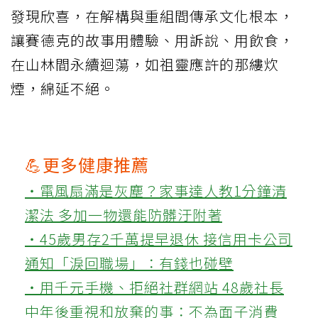
發現欣喜，在解構與重組間傳承文化根本，
讓賽德克的故事用體驗、用訴說、用飲食，
在山林間永續迴蕩，如祖靈應許的那縷炊
煙，綿延不絕。
💪更多健康推薦
‧電風扇滿是灰塵？家事達人教1分鐘清
潔法 多加一物還能防髒汙附著
‧45歲男存2千萬提早退休 接信用卡公司
通知「淚回職場」：有錢也碰壁
‧用千元手機、拒絕社群網站 48歲社長
中年後重視和放棄的事：不為面子消費