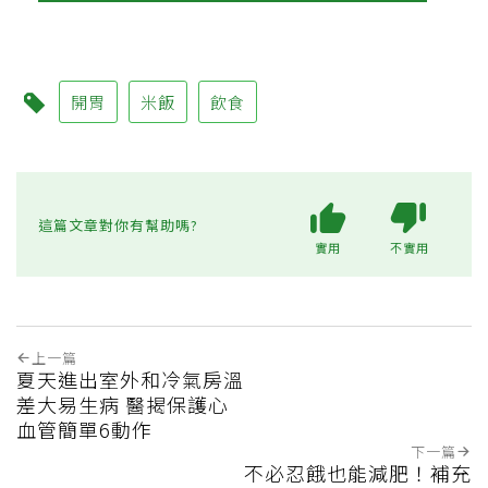
開胃
米飯
飲食
這篇文章對你有幫助嗎?
實用
不實用
上一篇
夏天進出室外和冷氣房溫
差大易生病 醫揭保護心
血管簡單6動作
下一篇
不必忍餓也能減肥！補充