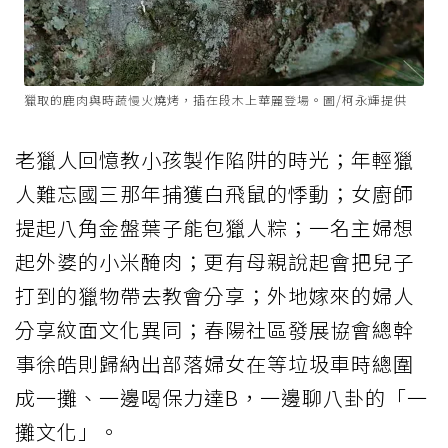
獵取的鹿肉與時蔬慢火燒烤，插在段木上華麗登場。圖/柯永輝提供
老獵人回憶教小孩製作陷阱的時光；年輕獵
人難忘國三那年捕獲白飛鼠的悸動；女廚師
提起八角金盤葉子能包獵人粽；一名主婦想
起外婆的小米醃肉；更有母親說起會把兒子
打到的獵物帶去教會分享；外地嫁來的婦人
分享紋面文化異同；春陽社區發展協會總幹
事徐皓則歸納出部落婦女在等垃圾車時總圍
成一攤、一邊喝保力達B，一邊聊八卦的「一
攤文化」。