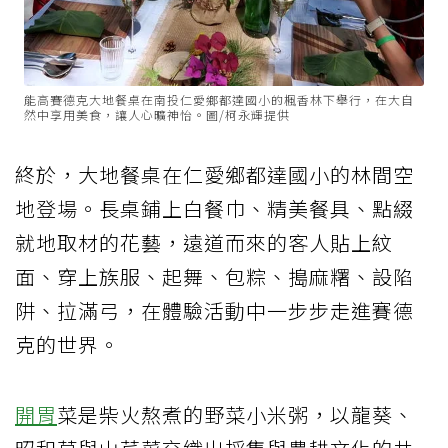
能高賽德克大地餐桌在南投仁愛鄉都達國小的楓香林下舉行，在大自
然中享用美食，讓人心曠神怡。圖/柯永輝提供
終於，大地餐桌在仁愛鄉都達國小的林間空
地登場。長桌鋪上白餐巾、精美餐具、點綴
就地取材的花藝，遠道而來的客人貼上紋
面、穿上族服、起舞、包粽、搗麻糬、設陷
阱、拉滿弓，在體驗活動中一步步走進賽德
克的世界。
開胃
菜是柴火熬煮的野菜小米粥，以龍葵、