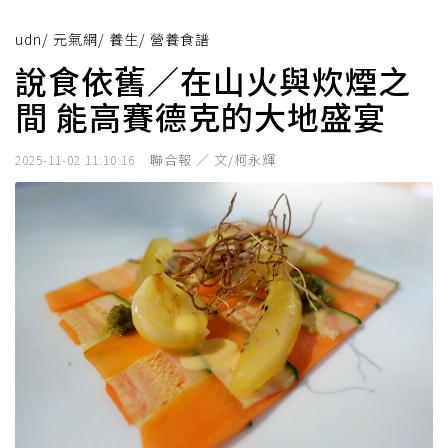
udn
/
元氣網
/
養生
/
營養食譜
說食依舊／在山火與炊煙之
間 能高賽德克的大地盛宴
聯合報 ／ 文/柯永輝
2025-11-02 11:10:16