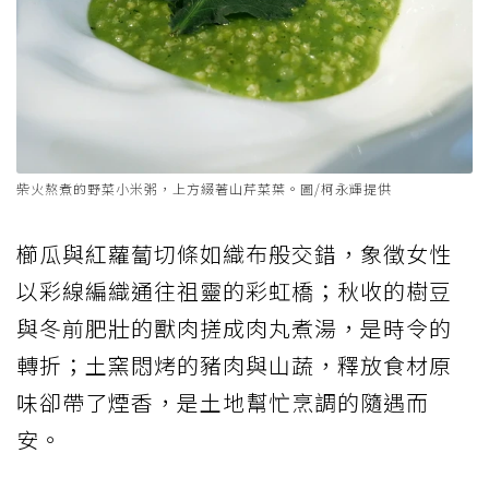
柴火熬煮的野菜小米粥，上方綴著山芹菜葉。圖/柯永輝提供
櫛瓜與紅蘿蔔切條如織布般交錯，象徵女性
以彩線編織通往祖靈的彩虹橋；秋收的樹豆
與冬前肥壯的獸肉搓成肉丸煮湯，是時令的
轉折；土窯悶烤的豬肉與山蔬，釋放食材原
味卻帶了煙香，是土地幫忙烹調的隨遇而
安。