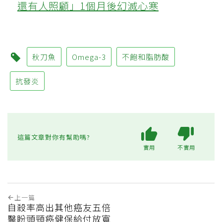
還有人照顧」1個月後幻滅心寒
秋刀魚
Omega-3
不飽和脂肪酸
抗發炎
這篇文章對你有幫助嗎?
實用
不實用
上一篇
自殺率高出其他癌友五倍
醫盼頭頸癌健保給付放寬