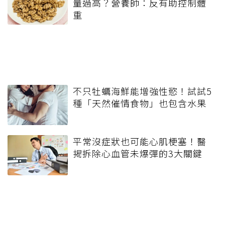
量過高？營養師：反有助控制體
重
不只牡蠣海鮮能增強性慾！試試5
種「天然催情食物」也包含水果
平常沒症狀也可能心肌梗塞！醫
揭拆除心血管未爆彈的3大關鍵