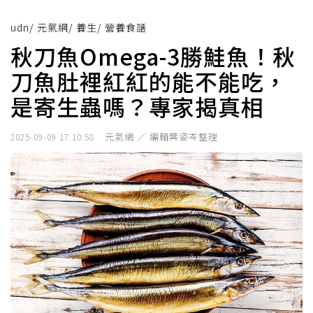
udn
/
元氣網
/
養生
/
營養食譜
秋刀魚Omega-3勝鮭魚！秋
刀魚肚裡紅紅的能不能吃，
是寄生蟲嗎？專家揭真相
元氣網 ／ 編輯葉姿岑整理
2025-09-09 17:10:58