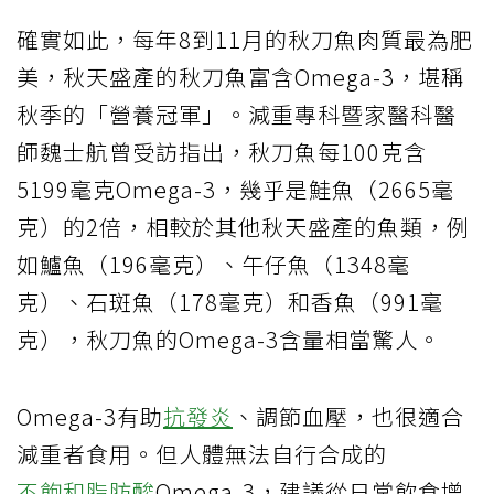
確實如此，每年8到11月的秋刀魚肉質最為肥
美，秋天盛產的秋刀魚富含Omega-3，堪稱
秋季的「營養冠軍」。減重專科暨家醫科醫
師魏士航曾受訪指出，秋刀魚每100克含
5199毫克Omega-3，幾乎是鮭魚（2665毫
克）的2倍，相較於其他秋天盛產的魚類，例
如鱸魚（196毫克）、午仔魚（1348毫
克）、石斑魚（178毫克）和香魚（991毫
克），秋刀魚的Omega-3含量相當驚人。
Omega-3有助
抗發炎
、調節血壓，也很適合
減重者食用。但人體無法自行合成的
不飽和脂肪酸
Omega-3，建議從日常飲食增