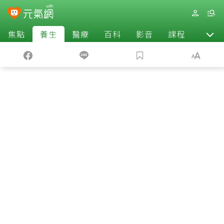
焦點
養生
醫療
百科
影音
課程
退休