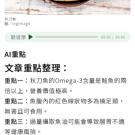
秋刀魚
圖／ingimage
聽健康
00:00
/
00:00
AI重點
文章重點整理：
重點一：
秋刀魚的Omega-3含量是鮭魚的兩
倍以上，營養價值極高。
重點二：
魚腹內的紅色線狀物多為橈足類，
無害且可食用。
重點三：
過量攝取魚油可能會導致腸胃不適
等健康風險。