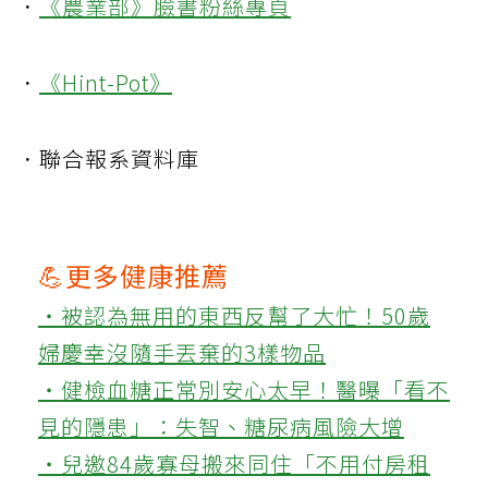
．
《農業部》臉書粉絲專頁
．
《Hint-Pot》
．聯合報系資料庫
💪更多健康推薦
‧被認為無用的東西反幫了大忙！50歲
婦慶幸沒隨手丟棄的3樣物品
‧健檢血糖正常別安心太早！醫曝「看不
見的隱患」：失智、糖尿病風險大增
‧兒邀84歲寡母搬來同住「不用付房租