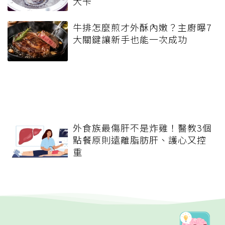
大卡
牛排怎麼煎才外酥內嫩？主廚曝7
大關鍵讓新手也能一次成功
外食族最傷肝不是炸雞！醫教3個
點餐原則遠離脂肪肝、護心又控
重