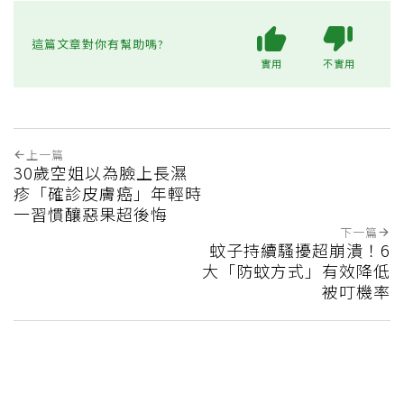
這篇文章對你有幫助嗎?
實用
不實用
上一篇
30歲空姐以為臉上長濕
疹「確診皮膚癌」年輕時
一習慣釀惡果超後悔
下一篇
蚊子持續騷擾超崩潰！6
大「防蚊方式」有效降低
被叮機率