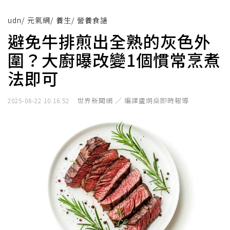
udn
/
元氣網
/
養生
/
營養食譜
避免牛排煎出全熟的灰色外
圍？大廚曝改變1個慣常烹煮
法即可
世界新聞網 ／ 編譯盧炯燊即時報導
2025-06-22 10:16:52