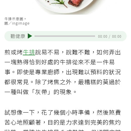
牛排示意圖。
圖／ingimage
聽健康
00:00
/
00:00
煎或烤
牛排
說易不易，說難不難，如何弄出
一塊熟得恰到好處的牛排從來不是一件易
事。即使是專業廚師，出現難以預料的狀況
都很常見。除了烤焦之外，最糟糕的莫過於
一種叫做「灰帶」的現象。
試想像一下，花了幾個小時準備，然後煞費
苦心地照顧著，目的是力求達到完美的焦灼