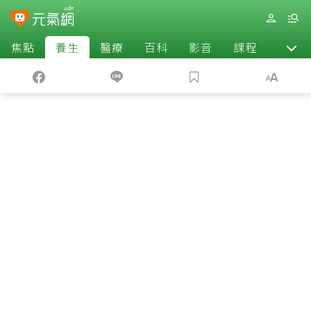
焦點
養生
醫療
百科
影音
課程
退休