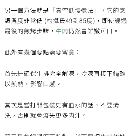
另一個方法就是「真空低慢煮法」，它的烹
調溫度非常低 (約攝氏49到85度)，即使經過
最後的煎烤步驟，
牛肉
仍然會鮮嫩可口。
此外有幾個要點需要留意︰
首先是確保牛排完全解凍，冷凍直接下鍋難
以煎熟，影響口感。
其次是當打開包裝如有血水的話，不要清
洗，否則就會流失更多肉汁。