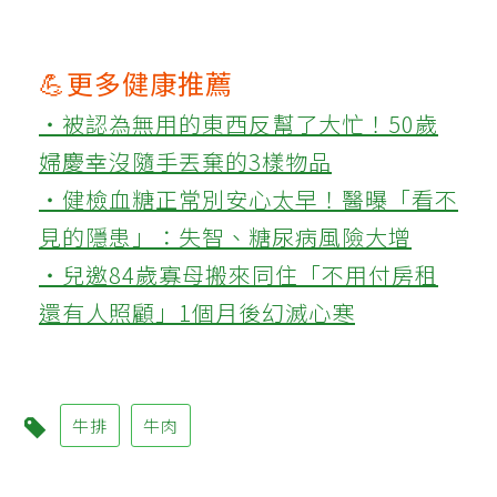
💪更多健康推薦
‧被認為無用的東西反幫了大忙！50歲
婦慶幸沒隨手丟棄的3樣物品
‧健檢血糖正常別安心太早！醫曝「看不
見的隱患」：失智、糖尿病風險大增
‧兒邀84歲寡母搬來同住「不用付房租
還有人照顧」1個月後幻滅心寒
牛排
牛肉