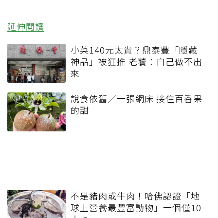
延伸閱讀
小菜140元太貴？鼎泰豐「隱藏
神品」被狂推 老饕：自己做不出
來
說食依舊／一張網床 接住百香果
的甜
不是豬肉或牛肉！哈佛認證「地
球上營養最豐富動物」一個僅10