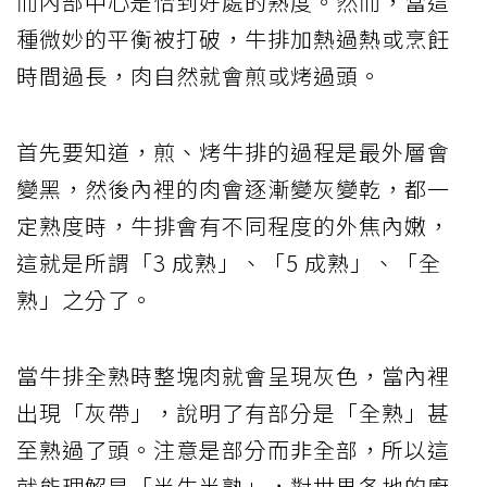
而內部中心是恰到好處的熟度。然而，當這
種微妙的平衡被打破，牛排加熱過熱或烹飪
時間過長，肉自然就會煎或烤過頭。
首先要知道，煎、烤牛排的過程是最外層會
變黑，然後內裡的肉會逐漸變灰變乾，都一
定熟度時，牛排會有不同程度的外焦內嫩，
這就是所謂「3 成熟」、「5 成熟」、「全
熟」之分了。
當牛排全熟時整塊肉就會呈現灰色，當內裡
出現「灰帶」，說明了有部分是「全熟」甚
至熟過了頭。注意是部分而非全部，所以這
就能理解是「半生半熟」，對世界各地的廚