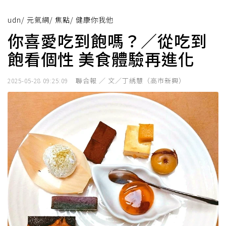
udn
/
元氣網
/
焦點
/
健康你我他
你喜愛吃到飽嗎？／從吃到
飽看個性 美食體驗再進化
聯合報 ／ 文／丁綉慧（高巿新興）
2025-05-28 09:25:09