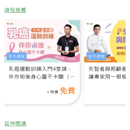
課程推薦
影片課程
影片課程
乳癌運動訓練入門4堂課 -
失智者與照顧者
伴你術後身心靈不卡關（線
讓專家用一根棍
上影音課）
何逆轉退化大腦
免費
課）
特價
延伸閱讀