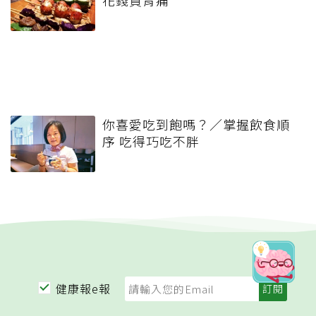
花錢買胃痛
你喜愛吃到飽嗎？／掌握飲食順
序 吃得巧吃不胖
健康報e報