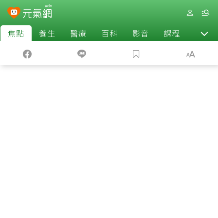
焦點
養生
醫療
百科
影音
課程
退休