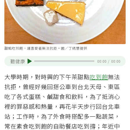
甜點吃到飽，讓喜愛者無法抗拒。圖／丁綉慧提供
聽健康
00:00
/
00:00
大學時期，對時興的下午茶甜點
吃到飽
無法
抗拒，曾經好幾回搭公車到台北天母、東區
吃了各式蛋糕、鹹甜食和飲料，為了抵消心
裡的罪惡感和熱量，再花半天步行回台北車
站；工作時，為了外食時搭配多一點蔬菜，
常在素食吃到飽的自助餐店吃到撐；年近中