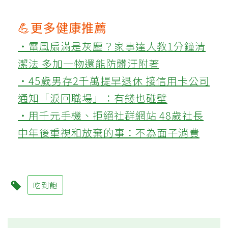
💪更多健康推薦
‧電風扇滿是灰塵？家事達人教1分鐘清
潔法 多加一物還能防髒汙附著
‧45歲男存2千萬提早退休 接信用卡公司
通知「淚回職場」：有錢也碰壁
‧用千元手機、拒絕社群網站 48歲社長
中年後重視和放棄的事：不為面子消費
吃到飽