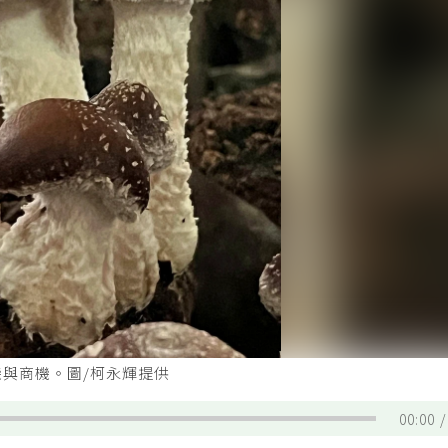
與商機。圖/柯永輝提供
00:00