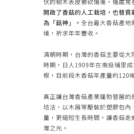
伏的樹木表皮被砍傷後，傷處常
開啟了香菇的人工栽培，也替貧
為「菇神」。
全台最大香菇產地
境，祈求年年豐收。
清朝時期，台灣的香菇主要從大
時期，日人1909年在南投埔里
根，目前段木香菇年產量約120
真正讓台灣香菇產業蓬勃發展的是
培法，以木屑等壓裝於塑膠包內
量，更縮短生長時間，讓香菇走
灣之光。