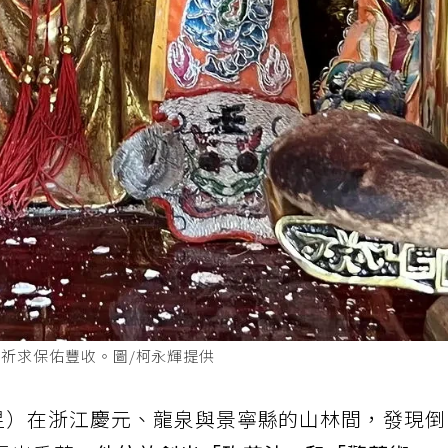
祈求保佑豐收。圖/柯永輝提供
吳昱）在浙江慶元、龍泉與景寧縣的山林間，發現