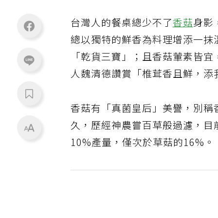
台灣人的餐桌總少不了
香菇
身影
總以獨特的鮮香為料理增添一抹
「乾貨三寶」；且香菇葷素皆宜
人魏清德讚賞「椎茸香且鮮，添
香菇有「真菌皇后」美譽，別稱
久，歷經神農嘗百草般過濾，目
10%產量，僅次於草菇的16%。