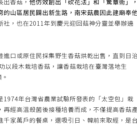
長出香菇，
他仿效創出「砍花法」和「驚蕈術」
窮的山區居民闢出新生路，南宋菇農因此建廟奉
新社，也在2011年到慶元迎回菇神分靈並舉辦遶
陸進口或原住民採集野生香菇烘乾出售，直到日
成功以段木栽培香菇，讓香菇栽培在臺灣落地生
噸。
1974年台灣省農業試驗所發表的「太空包」栽
，再經高溫殺菌後接種培養而成，不僅提高香菇
進千家萬戶的餐桌，還吸引日、韓前來取經，是