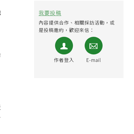
，
他
治
產
台