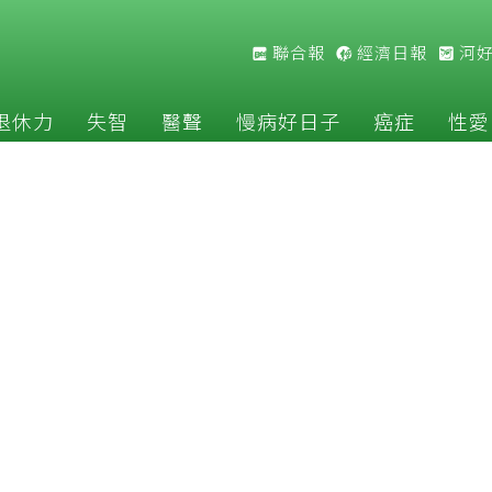
聯合報
經濟日報
河
退休力
失智
醫聲
慢病好日子
癌症
性愛