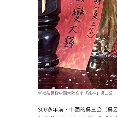
新社菇農從中國大陸迎來「菇神」吳三公，
800多年前，中國的吳三公（