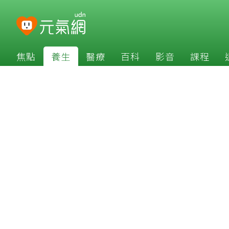
焦點
養生
醫療
百科
影音
課程