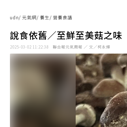
udn
/
元氣網
/
養生
/
營養食譜
說食依舊／至鮮至美菇之味
2025-03-02 11:22:38
聯合報元氣周報 ／ 文／柯永輝