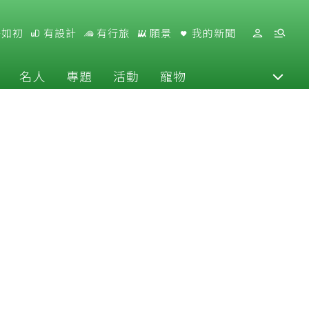
好如初
有設計
有行旅
願景
我的新聞
名人
專題
活動
寵物