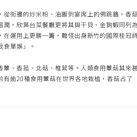
，從街邊的炒米粉、油飯到宴席上的佛跳牆，香
溫潤，欣葉台菜餐廳更將其與干貝、金鉤蝦同列
，在運用上更勝一籌，難怪出身新竹的國際桂冠
我食單娛」。
香蕈、香菰、北菇、椎茸等。人類食用蕈菇其來
前有逾20種食用蕈菇在世界各地栽植，香菇占了