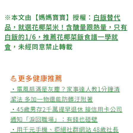
※本文由【媽媽寶寶】授權：
白飯替代
品，就選花椰菜米！含醣量跟熱量，只有
白飯的1/6，推薦花椰菜飯食譜一學就
會
，未經同意禁止轉載
💪更多健康推薦
‧電風扇滿是灰塵？家事達人教1分鐘清
潔法 多加一物還能防髒汙附著
‧45歲男存2千萬提早退休 接信用卡公司
通知「淚回職場」：有錢也碰壁
‧用千元手機、拒絕社群網站 48歲社長