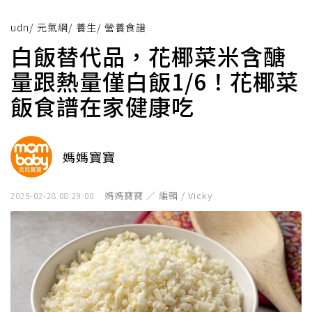
udn
/
元氣網
/
養生
/
營養食譜
白飯替代品，花椰菜米含醣
量跟熱量僅白飯1/6！花椰菜
飯食譜在家健康吃
媽媽寶寶
媽媽寶寶 ／ 編輯 / Vicky
2025-02-28 08:29:00