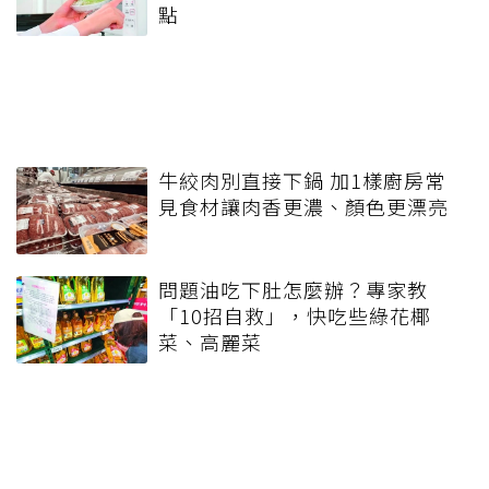
點
牛絞肉別直接下鍋 加1樣廚房常
見食材讓肉香更濃、顏色更漂亮
問題油吃下肚怎麼辦？專家教
「10招自救」，快吃些綠花椰
菜、高麗菜