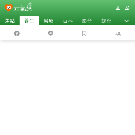
焦點
養生
醫療
百科
影音
課程
退休