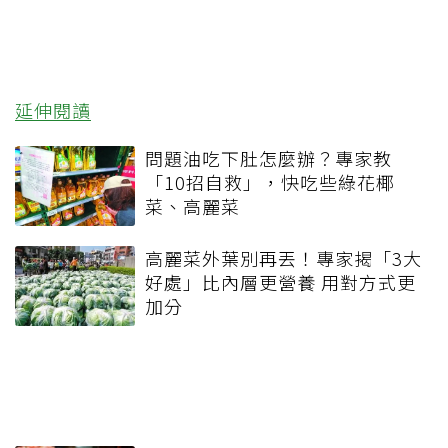
延伸閱讀
問題油吃下肚怎麼辦？專家教
「10招自救」，快吃些綠花椰
菜、高麗菜
高麗菜外葉別再丟！專家揭「3大
好處」比內層更營養 用對方式更
加分