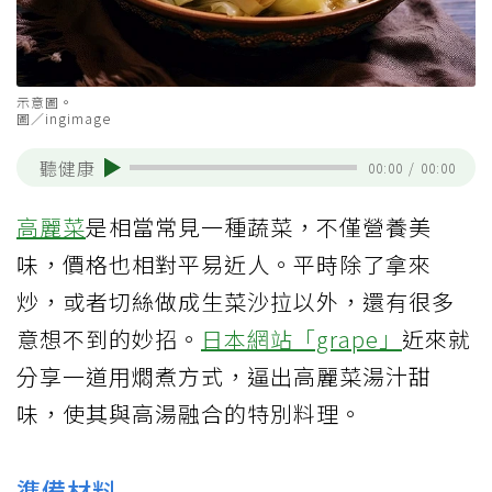
示意圖。
圖／ingimage
聽健康
00:00
/
00:00
高麗菜
是相當常見一種蔬菜，不僅營養美
味，價格也相對平易近人。平時除了拿來
炒，或者切絲做成生菜沙拉以外，還有很多
意想不到的妙招。
日本網站「grape」
近來就
分享一道用燜煮方式，逼出高麗菜湯汁甜
味，使其與高湯融合的特別料理。
準備材料