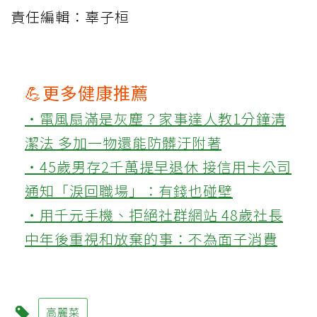
責任編輯：辜子桓
💪更多健康推薦
‧電風扇滿是灰塵？家事達人教1分鐘清
潔法 多加一物還能防髒汙附著
‧45歲男存2千萬提早退休 接信用卡公司
通知「淚回職場」：有錢也碰壁
‧用千元手機、拒絕社群網站 48歲社長
中年後重視和放棄的事：不為面子消費
高麗菜