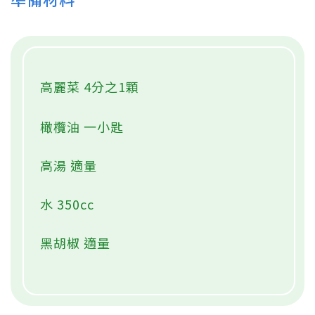
高麗菜 4分之1顆
橄欖油 一小匙
高湯 適量
水 350cc
黑胡椒 適量