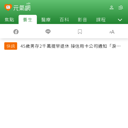
焦點
養生
醫療
百科
影音
課程
退休
45歲男存2千萬提早退休 接信用卡公司通知「淚回
快訊
職場」：有錢也碰壁