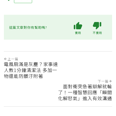
這篇文章對你有幫助嗎?
實用
不實用
上一篇
電風扇滿是灰塵？家事達
人教1分鐘清潔法 多加一
物還能防髒汙附著
下一篇
面對衝突急著辯解就輸
了！一種智慧回應「瞬間
化解怒氣」進入有效溝通