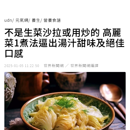
udn
/
元氣網
/
養生
/
營養食譜
不是生菜沙拉或用炒的 高麗
菜1煮法逼出湯汁甜味及絕佳
口感
世界新聞網 ／ 世界新聞網編譯
2025-01-05 11:22:50