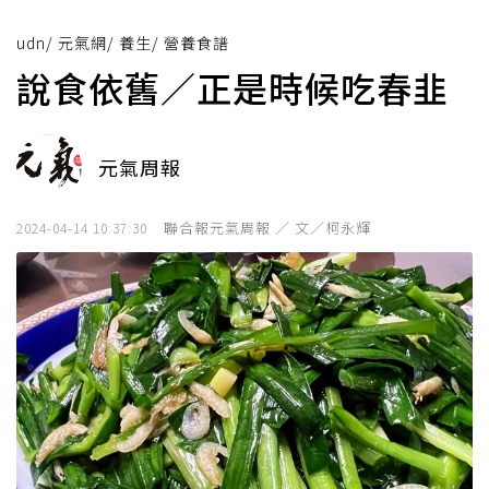
udn
/
元氣網
/
養生
/
營養食譜
說食依舊／正是時候吃春韭
元氣周報
聯合報元氣周報 ／ 文／柯永輝
2024-04-14 10:37:30