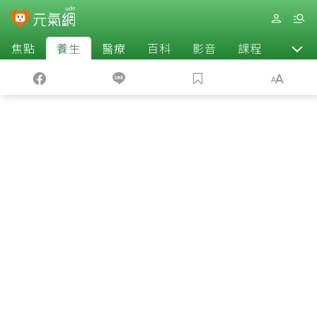
焦點
養生
醫療
百科
影音
課程
退休