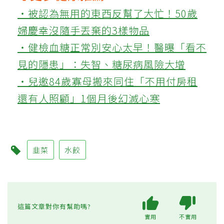
‧被認為無用的東西反幫了大忙！50歲
婦慶幸沒隨手丟棄的3樣物品
‧健檢血糖正常別安心太早！醫曝「看不
見的隱患」：失智、糖尿病風險大增
‧兒邀84歲寡母搬來同住「不用付房租
還有人照顧」1個月後幻滅心寒
韭菜
水餃
這篇文章對你有幫助嗎?
實用
不實用