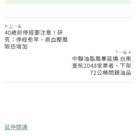
上一篇
40歲前停經要注意！研
究：停經愈早，高血壓風
險恐增加
下一篇
中聯油脂風暴延燒 台南
查核2048家業者、下架
72公噸問題油品
延伸閱讀