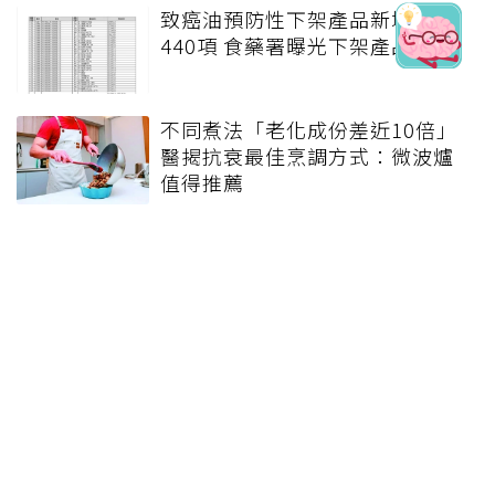
致癌油預防性下架產品新增至
440項 食藥署曝光下架產品清單
不同煮法「老化成份差近10倍」
醫揭抗衰最佳烹調方式：微波爐
值得推薦
難忘的團圓飯／留學生踏雪圍爐
滿桌菜香伴暖流
難忘的團圓飯／幫婆婆做臘腸 難
忘熱鬧年味