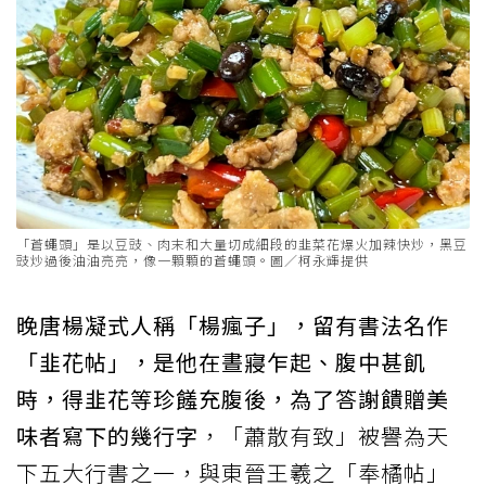
「蒼蠅頭」是以豆豉、肉末和大量切成細段的韭菜花爆火加辣快炒，黑豆
豉炒過後油油亮亮，像一顆顆的蒼蠅頭。圖／柯永輝提供
晚唐楊凝式人稱「楊瘋子」，留有書法名作
「韭花帖」，是他在晝寢乍起、腹中甚飢
時，得韭花等珍饈充腹後，為了答謝饋贈美
味者寫下的幾行字
，「蕭散有致」被譽為天
下五大行書之一，與東晉王羲之「奉橘帖」