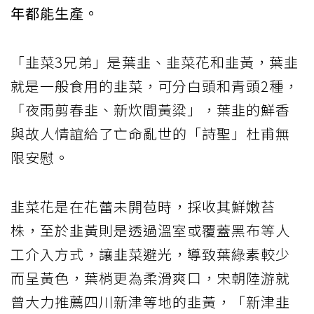
年都能生產。
「韭菜3兄弟」是葉韭、韭菜花和韭黃，葉韭
就是一般食用的韭菜，可分白頭和青頭2種，
「夜雨剪春韭、新炊間黃粱」，葉韭的鮮香
與故人情誼給了亡命亂世的「詩聖」杜甫無
限安慰。
韭菜花是在花蕾未開苞時，採收其鮮嫩苔
株，至於韭黃則是透過溫室或覆蓋黑布等人
工介入方式，讓韭菜避光，導致葉綠素較少
而呈黃色，葉梢更為柔滑爽口，宋朝陸游就
曾大力推薦四川新津等地的韭黃，「新津韭