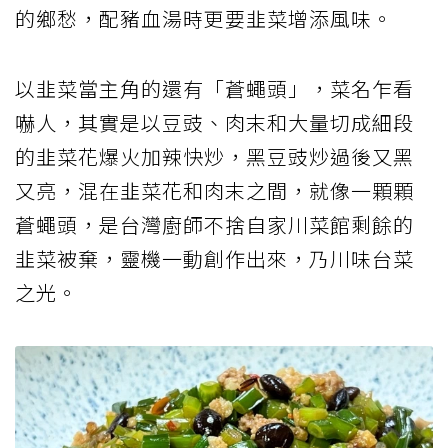
的鄉愁，配豬血湯時更要韭菜增添風味。
以韭菜當主角的還有「蒼蠅頭」，菜名乍看
嚇人，其實是以豆豉、肉末和大量切成細段
的韭菜花爆火加辣快炒，黑豆豉炒過後又黑
又亮，混在韭菜花和肉末之間，就像一顆顆
蒼蠅頭，是台灣廚師不捨自家川菜館剩餘的
韭菜被棄，靈機一動創作出來，乃川味台菜
之光。