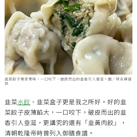
韭菜餃子是家常味，一口咬下，破皮而出的韭香引人垂涎。圖／柯永輝提
供
韭菜
水餃
、韭菜盒子更是我之所好。好的韭
菜餃子皮薄餡大，一口咬下，破皮而出的韭
香引人垂涎，更講究的還有「韭黃肉餃」，
清朝乾隆帝時曾列入御膳食譜。