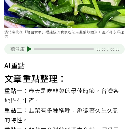
清代袁枚在「隨園食單」裡建議的食家吃法是韭菜炒蝦米。圖／柯永輝提
供
聽健康
00:00
/
00:00
AI重點
文章重點整理：
重點一：
春天是吃韭菜的最佳時節，台灣各
地皆有生產。
重點二：
韭菜有多種稱呼，象徵著久生久割
的特性。