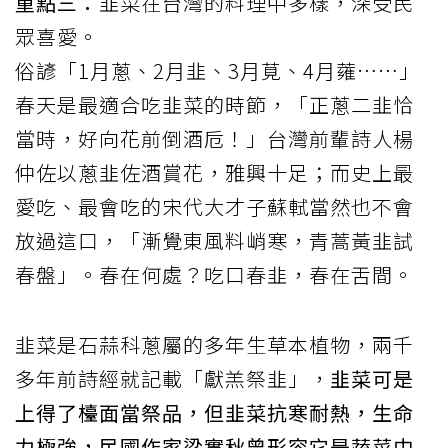
重點三：
韭菜在台灣的料理中多樣，深受民
眾喜愛。
俗諺「1月蔥、2月韭、3月莧、4月蕹……」
春天是最適合吃
韭菜
的時節，「正蔥二韭恰
當時，好向花前倒酒卮！」台灣前輩詩人楊
仲佐以蔥韭佐酒賞花，雅興十足；而史上最
愛吃、最會吃的宋代大才子蘇軾當然也不會
放過這口，「漸覺東風料峭寒，青蒿黃韭試
春盤」。春在何處？吃口春韭，春在舌間。
韭菜是石蒜科蔥屬的多年生草本植物，兩千
多年前詩經就記載「獻羔祭韭」，
韭菜可是
上得了檯面當祭品，但韭菜抗寒耐熱，生命
力極強，民國作家梁實秋曾形容它是蔬菜中