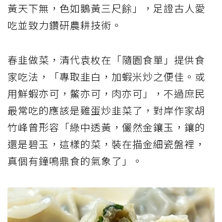
黃天下無，色如鵝黃三尺餘」，足證古人愛
吃並致力鑽研農耕技術。
春韭做菜，清代袁枚在「隨園食單」提供食
家吃法，「專取韭白，加蝦米炒之便佳。或
用鮮蝦亦可，鱉亦可，肉亦可」，不過庶民
最常吃的應該是雞蛋炒韭菜了，對岸作家胡
竹峰曾形容「綠中透黃，儼然金鑲玉，鑲的
還是碧玉，這樣的菜，裝在描金細瓷盤裡，
真個有鐘鳴鼎食的氣象了」。