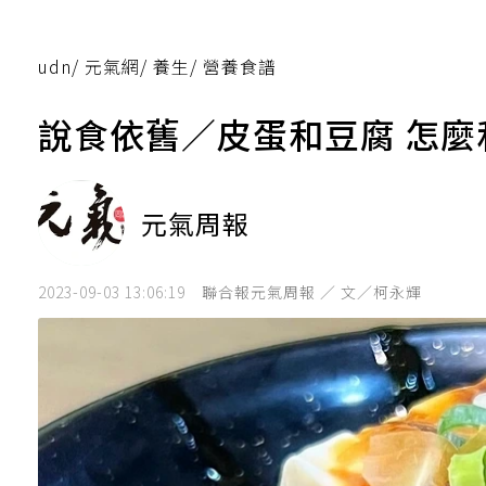
udn
/
元氣網
/
養生
/
營養食譜
說食依舊／皮蛋和豆腐 怎
元氣周報
2023-09-03 13:06:19
聯合報元氣周報 ／ 文／柯永輝