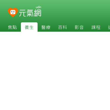
焦點
養生
醫療
百科
影音
課程