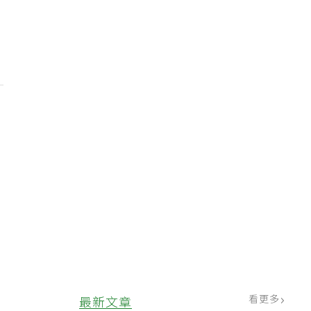
地
將
看更多
最新文章