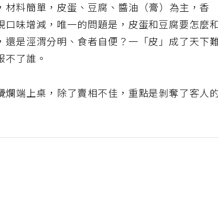
，材料簡單，皮蛋、豆腐、醬油（膏）為主，香
視口味增減，唯一的問題是，皮蛋和豆腐要怎麼
，還是涇渭分明、食者自便？一「皮」成了天下
服不了誰。
攪爛端上桌，除了賣相不佳，重點是剝奪了客人