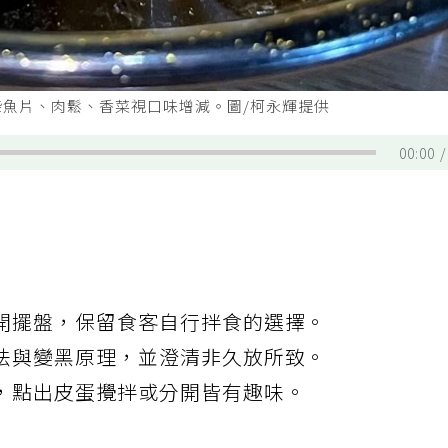
柴魚片、肉鬆、香菜視口味增減。圖/柯永輝提供
00:00
開擺盤，保留食客自行拌食的選擇。
法與變黑原理，並澄清非久放所致。
，點出皮蛋攪拌或分開皆有趣味。