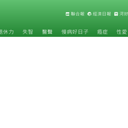
聯合報
經濟日報
河
退休力
失智
醫聲
慢病好日子
癌症
性愛