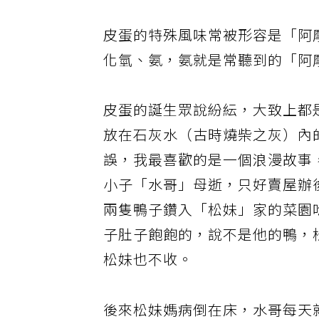
皮蛋的特殊風味常被形容是「阿
化氫、氨，氨就是常聽到的「阿
皮蛋的誕生眾說紛紜，大致上都
放在石灰水（古時燒柴之灰）內
誤，我最喜歡的是一個浪漫故事
小子「水哥」母逝，只好賣屋辦
兩隻鴨子鑽入「松妹」家的菜園
子肚子飽飽的，說不是他的鴨，
松妹也不收。