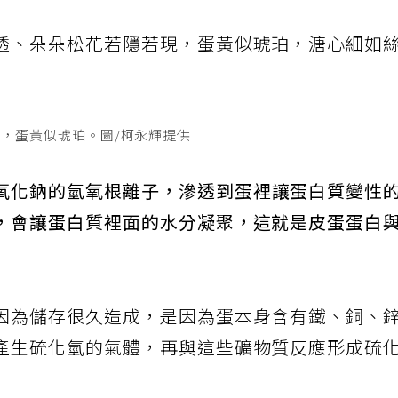
透、朵朵松花若隱若現，蛋黃似琥珀，溏心細如
，蛋黃似琥珀。圖/柯永輝提供
氧化鈉的氫氧根離子，滲透到蛋裡讓蛋白質變性
，會讓蛋白質裡面的水分凝聚，這就是皮蛋蛋白
因為儲存很久造成，是因為蛋本身含有鐵、銅、
產生硫化氫的氣體，再與這些礦物質反應形成硫