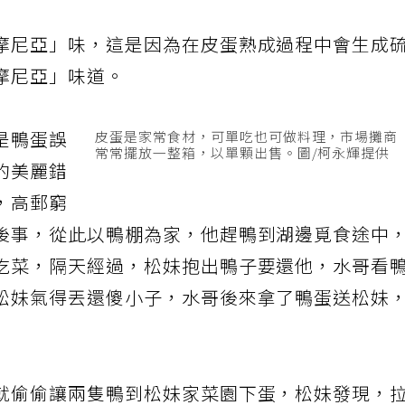
摩尼亞」味，這是因為在皮蛋熟成過程中會生成
摩尼亞」味道。
是鴨蛋誤
皮蛋是家常食材，可單吃也可做料理，市場攤商
常常擺放一整箱，以單顆出售。圖/柯永輝提供
的美麗錯
，高郵窮
後事，從此以鴨棚為家，他趕鴨到湖邊覓食途中
吃菜，隔天經過，松妹抱出鴨子要還他，水哥看
松妹氣得丟還傻小子，水哥後來拿了鴨蛋送松妹