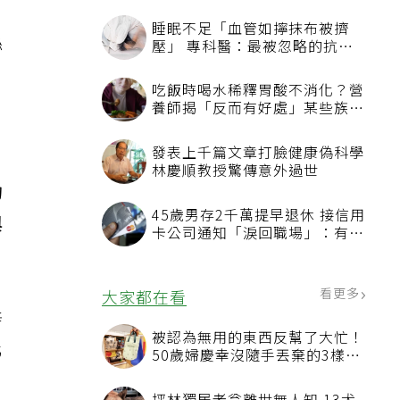
睡眠不足「血管如擰抹布被擠
絲
壓」 專科醫：最被忽略的抗老
方法
吃飯時喝水稀釋胃酸不消化？營
養師揭「反而有好處」某些族群
才要禁
發表上千篇文章打臉健康偽科學
林慶順教授驚傳意外過世
的
45歲男存2千萬提早退休 接信用
與
卡公司通知「淚回職場」：有錢
也碰壁
看更多
大家都在看
鋅
被認為無用的東西反幫了大忙！
化
50歲婦慶幸沒隨手丟棄的3樣物
品