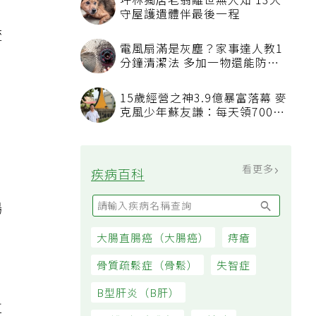
坪林獨居老翁離世無人知 13犬
守屋護遺體伴最後一程
硫
電風扇滿是灰塵？家事達人教1
分鐘清潔法 多加一物還能防髒
汙附著
15歲經營之神3.9億暴富落幕 麥
克風少年蘇友謙：每天領700元
過日子
看更多
疾病百科
，
鴨
，
大腸直腸癌（大腸癌）
痔瘡
骨質疏鬆症（骨鬆）
失智症
B型肝炎（B肝）