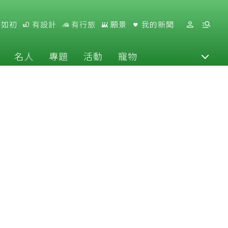
好如初
有設計
有行旅
願景
我的新聞
名人
專題
活動
寵物