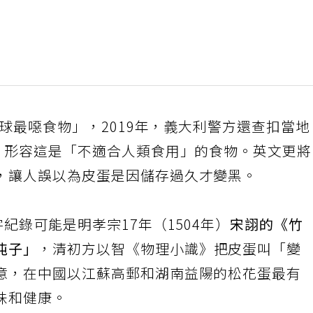
全球最噁食物」，2019年，義大利警方還查扣當
蛋，形容這是「不適合人類食用」的食物。英文更
，讓人誤以為皮蛋是因儲存過久才變黑。
紀錄可能是明孝宗17年（1504年）
宋詡的《竹
沌子」
，清初方以智《物理小識》把皮蛋叫「變
意，在中國以江蘇高郵和湖南益陽的松花蛋最有
味和健康。