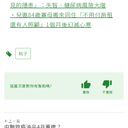
見的隱患」：失智、糖尿病風險大增
‧兒邀84歲寡母搬來同住「不用付房租
還有人照顧」1個月後幻滅心寒
桃子
這篇文章對你有幫助嗎?
實用
不實用
上一篇
中聯致癌油品4月蓋牌？