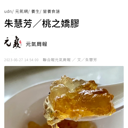
udn
/
元氣網
/
養生
/
營養食譜
朱慧芳／桃之嬌膠
元氣周報
聯合報元氣周報 ／ 文／朱慧芳
2023-08-27 14:54:00