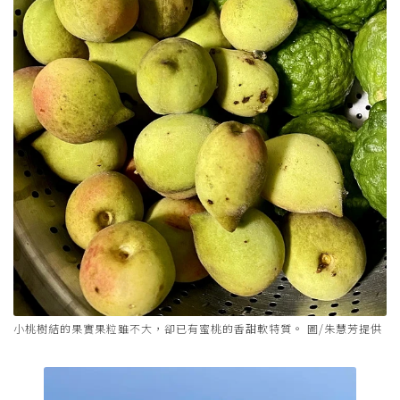
小桃樹結的果實果粒雖不大，卻已有蜜桃的香甜軟特質。 圖/朱慧芳提供