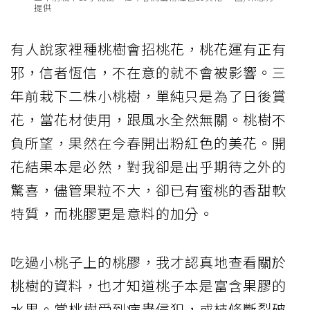
提供
有人說家裡種桃樹會招桃花，桃花運有正有
邪，信者恆信，不在意的就不會被影響。三
年前栽下二株小桃樹，單純只是為了日後賞
花，當花材使用，跟風水全然無關。桃樹不
負所望，果然在今春開出粉紅色的美花。開
花結果本是必然，對我卻是出乎期待之外的
驚喜，儘管果粒不大，卻已有蜜桃的香甜軟
特質，而桃膠更是意料的加分。
吃過小桃子上的桃膠，我才認真地查看關於
桃樹的資料，也才知道桃子本是富含果膠的
水果。當桃樹受到病蟲侵犯，或枝條斷裂破