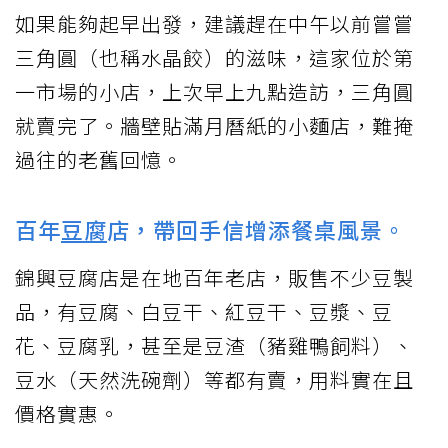
如果能夠起早出發，建議趕在中午以前嘗嘗
三角圓（也稱水晶餃）的滋味，這家位於第
一市場的小店，上次早上九點造訪，三角圓
就賣完了。牆壁貼滿月曆紙的小麵店，難掩
過往的老舊回憶。
百年
豆腐
店，帶回手信增添餐桌風景。
錦興豆腐店是在地百年老店，販售不少豆製
品，有豆腐、白豆干、紅豆干、豆漿、豆
花、豆腐乳，甚至是豆渣（豬雞鴨飼料）、
豆水（天然洗碗劑）等都有賣，用料實在且
價格實惠。