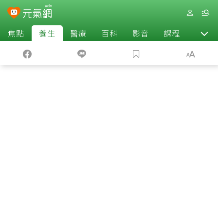
焦點
養生
醫療
百科
影音
課程
退休