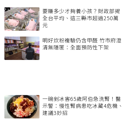
要賺多少才夠養小孩？財政部揭
全台平均、這三縣市超過250萬
元
明好炊粉複驗仍含甲醛 竹市府澄
清無隱匿：全面預防性下架
一碗剉冰害65歲阿伯急洗腎！醫
示警：慢性腎病患吃冰藏4危機、
建議3妙招