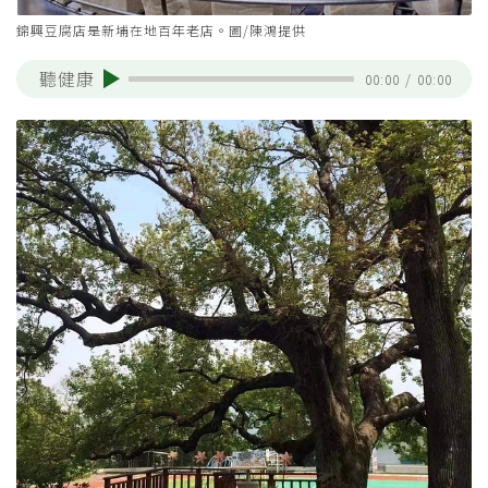
錦興豆腐店是新埔在地百年老店。圖/陳鴻提供
聽健康
00:00
/
00:00