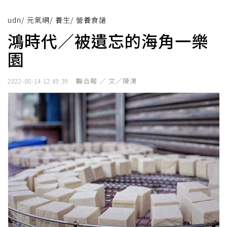
udn
/
元氣網
/
養生
/
營養食譜
鴻時代／被遺忘的海角一樂
園
聯合報 ／ 文／陳鴻
2022-08-14 12:49:39