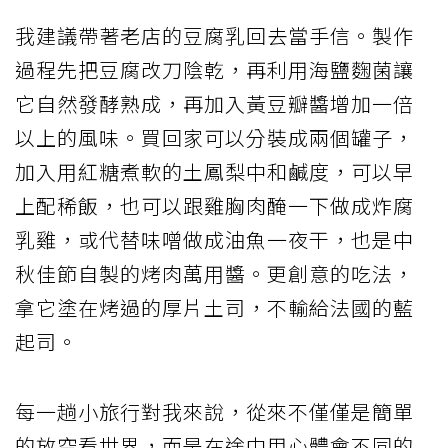
我建議帶著老店的豆腐乳回去當手信。製作
過程先把豆腐改刀陰乾，再利用海鹽麴菌讓
它自然發酵熟成，再加入黃豆瓣醬增加一倍
以上的風味。買回家可以分裝成兩個罐子，
加入用紅糖煮軟的土鳳梨中和鹹度，可以早
上配稀飯，也可以跟雞胸肉醃一下做成炸腐
乳雞，或代替味噌做成油魚一夜干，也是中
秋佳節自製的烤肉萬用醬。更創意的吃法，
拿它塗在烤過的厚片土司，不輸給法國的藍
起司。
每一趟小旅行對我來說，從來不僅僅是簡單
的放空看世界，而是在途中用心體會不同的