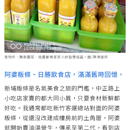
老物件、醃製醬菜、桔醬都是客家人的智慧結晶。圖/陳鴻提供
阿婆粄條、日勝飲食店，滿滿舊時回憶。
新埔粄條是名氣美食之旅的門檻，中正路上
小吃店家賣的都大同小異，只要食材新鮮都
好吃。我通常都吃新竹客運總站對面的阿婆
粄條，從還沒改建成樓房前的土角厝，阿婆
就開始賣油湯營生，傳承至第二代，看到店