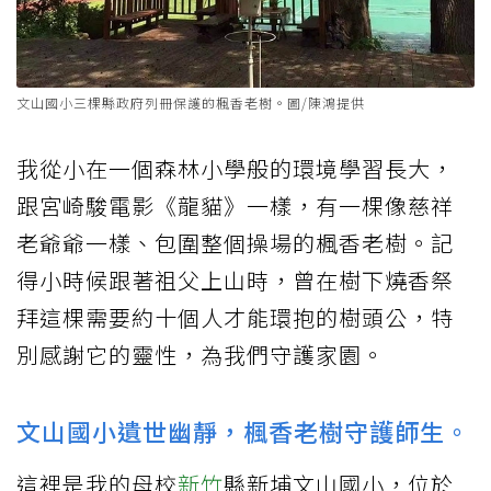
文山國小三棵縣政府列冊保護的楓香老樹。圖/陳鴻提供
我從小在一個森林小學般的環境學習長大，
跟宮崎駿電影《龍貓》一樣，有一棵像慈祥
老爺爺一樣、包圍整個操場的楓香老樹。記
得小時候跟著祖父上山時，曾在樹下燒香祭
拜這棵需要約十個人才能環抱的樹頭公，特
別感謝它的靈性，為我們守護家園。
文山國小遺世幽靜，楓香老樹守護師生。
這裡是我的母校
新竹
縣新埔文山國小，位於