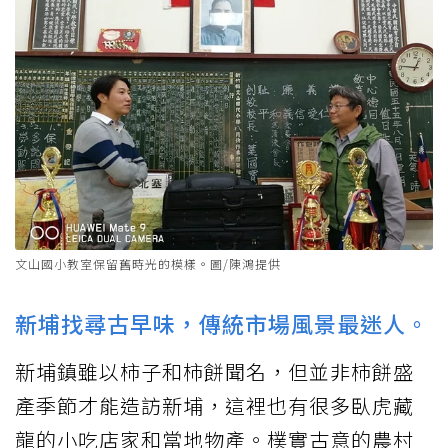
文山國小教室保留舊時光的模樣。圖/陳鴻提供
新埔找尋古早味，傳統市場風景最迷人。
新埔鎮雖以柿子和柿餅聞名，但並非柿餅盛
產季節才能造訪新埔，這裡也有很多臥虎藏
龍的小吃店家和當地物產。樸實古意的農村