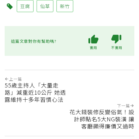
豆腐
仙草
新竹
這篇文章對你有幫助嗎?
實用
不實用
上一篇
55歲主持人「大量走
路」減重近10公斤 她透
露維持十多年習慣心法
下一篇
花大錢裝修反變俗氣！設
計師點名5大NG裝潢 讓
客廳顯得廉價又過時