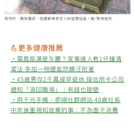
老物件、醃製醬菜、桔醬都是客家人的智慧結晶。圖/陳鴻提供
💪更多健康推薦
‧電風扇滿是灰塵？家事達人教1分鐘清
潔法 多加一物還能防髒汙附著
‧45歲男存2千萬提早退休 接信用卡公司
通知「淚回職場」：有錢也碰壁
‧用千元手機、拒絕社群網站 48歲社長
中年後重視和放棄的事：不為面子消費