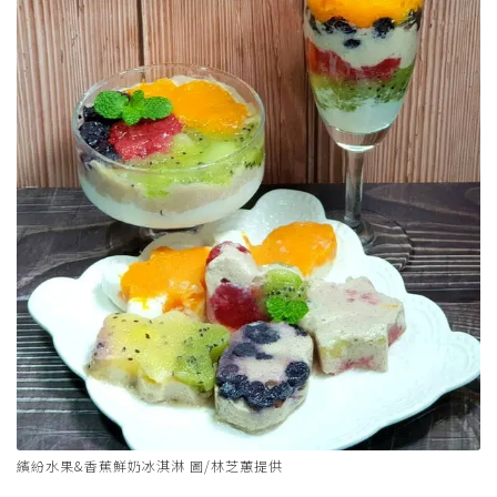
繽紛水果&香蕉鮮奶冰淇淋 圖/林芝蕙提供