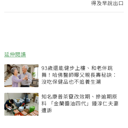
得及早說出口
延伸閱讀
93歲還能健步上樓、和老伴跳
舞！哈佛醫師曝父親長壽秘訣：
沒吃保健品也不追養生潮
知名康普茶竄改效期、摻逾期原
料 「金蘭醬油四代」鍾淳仁夫妻
遭訴