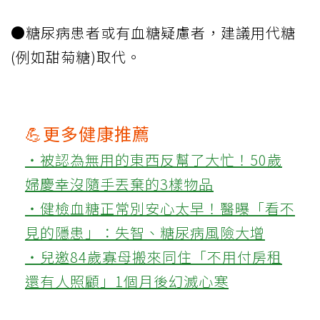
●糖尿病患者或有血糖疑慮者，建議用代糖
(例如甜菊糖)取代。
💪更多健康推薦
‧被認為無用的東西反幫了大忙！50歲
婦慶幸沒隨手丟棄的3樣物品
‧健檢血糖正常別安心太早！醫曝「看不
見的隱患」：失智、糖尿病風險大增
‧兒邀84歲寡母搬來同住「不用付房租
還有人照顧」1個月後幻滅心寒