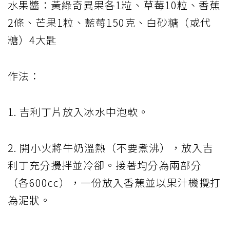
水果醬：黃綠奇異果各1粒、草莓10粒、香蕉
2條、芒果1粒、藍莓150克、白砂糖（或代
糖）4大匙
作法：
1. 吉利丁片放入冰水中泡軟。
2. 開小火將牛奶溫熱（不要煮沸），放入吉
利丁充分攪拌並冷卻。接著均分為兩部分
（各600cc），一份放入香蕉並以果汁機攪打
為泥狀。