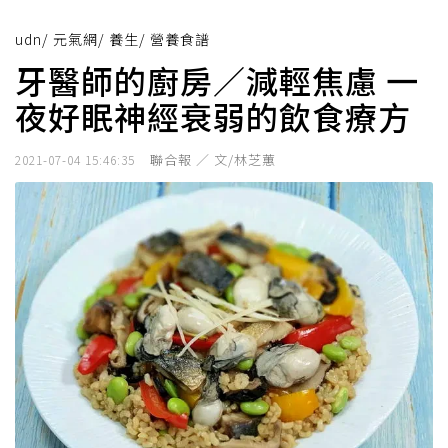
udn
/
元氣網
/
養生
/
營養食譜
牙醫師的廚房／減輕焦慮 一
夜好眠神經衰弱的飲食療方
聯合報 ／ 文/林芝蕙
2021-07-04 15:46:35