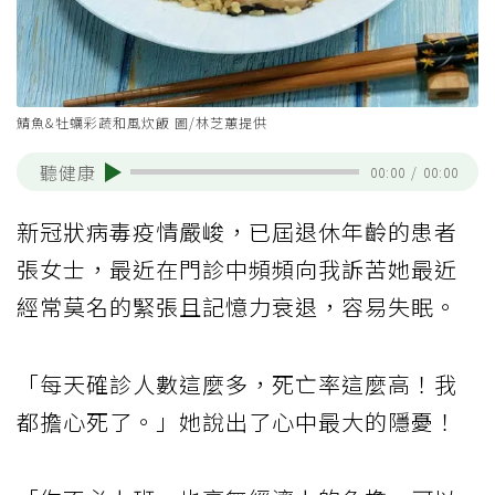
鯖魚&牡蠣彩蔬和風炊飯 圖/林芝蕙提供
聽健康
00:00
/
00:00
新冠狀病毒疫情嚴峻，已屆退休年齡的患者
張女士，最近在門診中頻頻向我訴苦她最近
經常莫名的緊張且記憶力衰退，容易失眠。
「每天確診人數這麼多，死亡率這麼高！我
都擔心死了。」她說出了心中最大的隱憂！