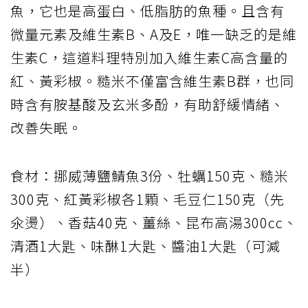
魚，它也是高蛋白、低脂肪的魚種。且含有
微量元素及維生素B、A及E，唯一缺乏的是維
生素C，這道料理特別加入維生素C高含量的
紅、黃彩椒。糙米不僅富含維生素B群，也同
時含有胺基酸及玄米多酚，有助舒緩情緒、
改善失眠。
食材：挪威薄鹽鯖魚3份、牡蠣150克、糙米
300克、紅黃彩椒各1顆、毛豆仁150克（先
氽燙）、香菇40克、薑絲、昆布高湯300cc、
清酒1大匙、味醂1大匙、醬油1大匙（可減
半）