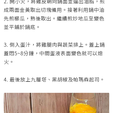
2. 開小火，將雞皮朝向鍋面並逼出油脂，煎
成兩面金黃取出切塊備用。接著利用鍋中油
先煎櫛瓜，熟後取出。繼續煎炒地瓜至變色
並平鋪於鍋底。
3. 倒入蛋汁，將雞腿肉與蔬菜排上。蓋上鍋
蓋悶5~8分鐘，中間蛋液表面變色就可以熄
火。
4. 最後放上九層塔、黑胡椒及帕瑪森起司。