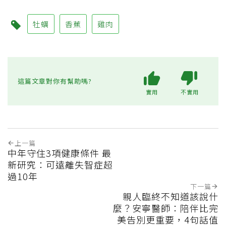
牡蠣
香蕉
雞肉
這篇文章對你有幫助嗎?
實用
不實用
上一篇
中年守住3項健康條件 最
新研究：可遠離失智症超
過10年
下一篇
親人臨終不知道該說什
麼？安寧醫師：陪伴比完
美告別更重要，4句話值