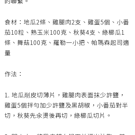
的聯繫。
食材：地瓜2條、雞腿肉2支、雞蛋5個、小番
茄10粒、熟玉米100克、秋葵4支、綠櫛瓜1
條、舞菇100克、羅勒一小把、帕瑪森起司適
量
作法：
1. 地瓜削皮切薄片，雞腿肉表面抹少許鹽，
雞蛋5個拌勻加少許鹽及黑胡椒，小番茄對半
切，秋葵先氽燙後再切，綠櫛瓜切片。