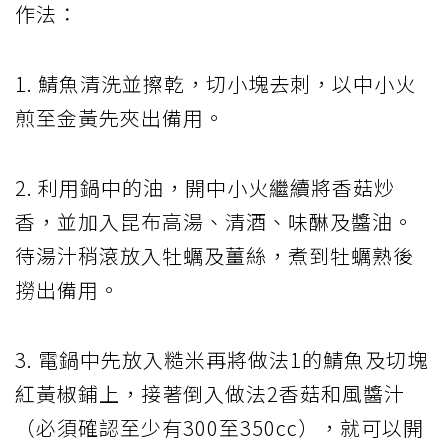
作法：
1. 鯖魚清洗並擦乾，切小塊去刺，以中小火
煎至金黃先夾出備用。
2. 利用鍋中的油，開中小火繼續將香菇炒
香，並加入昆布高湯、清酒、味醂及醬油。
待湯汁稍滾放入牡蠣及薑絲，煮到牡蠣熟後
撈出備用。
3. 電鍋中先放入糙米再將做法1的鯖魚及切塊
紅黃椒鋪上，接著倒入做法2香菇和風醬汁
（必須確認至少有300至350cc），就可以開