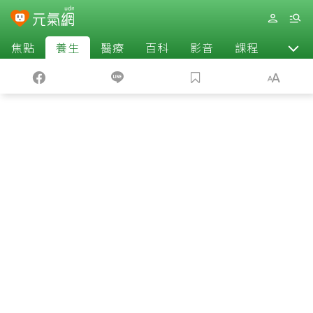
焦點
養生
醫療
百科
影音
課程
退休