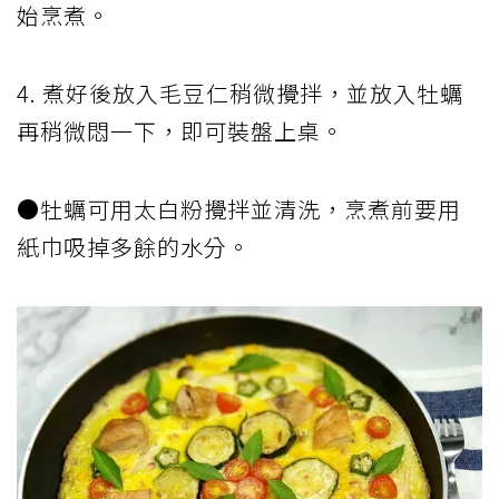
始烹煮。
4. 煮好後放入毛豆仁稍微攪拌，並放入牡蠣
再稍微悶一下，即可裝盤上桌。
●牡蠣可用太白粉攪拌並清洗，烹煮前要用
紙巾吸掉多餘的水分。