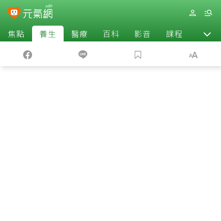
焦點
養生
醫療
百科
影音
課程
退休