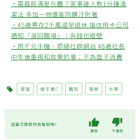
‧電風扇滿是灰塵？家事達人教1分鐘清
潔法 多加一物還能防髒汙附著
‧45歲男存2千萬提早退休 接信用卡公司
通知「淚回職場」：有錢也碰壁
‧用千元手機、拒絕社群網站 48歲社長
中年後重視和放棄的事：不為面子消費
草莓
維生素C
鳳梨
蘋果
水果
這篇文章對你有幫助嗎?
實用
不實用