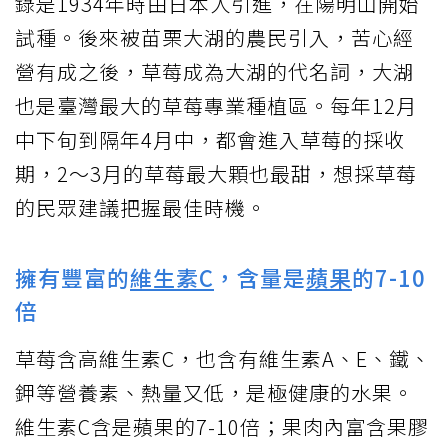
錄是1934年時由日本人引進，在陽明山開始
試種。後來被苗栗大湖的農民引入，苦心經
營有成之後，草莓成為大湖的代名詞，大湖
也是臺灣最大的草莓專業種植區。每年12月
中下旬到隔年4月中，都會進入草莓的採收
期，2～3月的草莓最大顆也最甜，想採草莓
的民眾建議把握最佳時機。
擁有豐富的
維生素C
，含量是
蘋果
的7-10
倍
草莓含高維生素C，也含有維生素A、E、鐵、
鉀等營養素、熱量又低，是極健康的水果。
維生素C含是蘋果的7-10倍；果肉內富含果膠