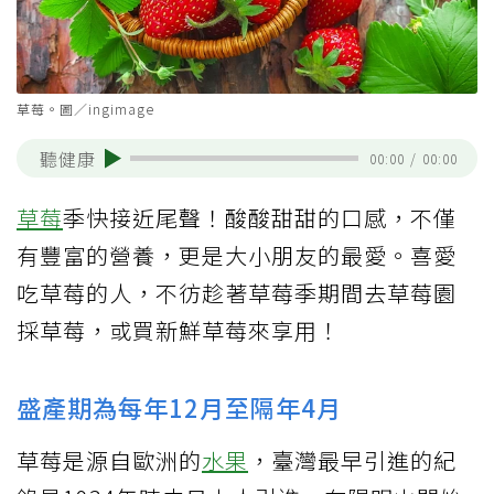
草莓。圖／ingimage
聽健康
00:00
/
00:00
草莓
季快接近尾聲！酸酸甜甜的口感，不僅
有豐富的營養，更是大小朋友的最愛。喜愛
吃草莓的人，不彷趁著草莓季期間去草莓園
採草莓，或買新鮮草莓來享用！
盛產期為每年12月至隔年4月
草莓是源自歐洲的
水果
，臺灣最早引進的紀