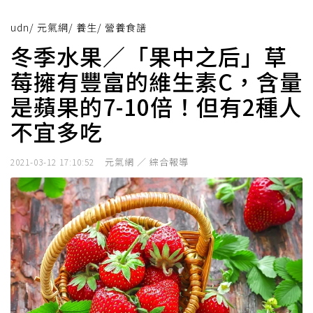
udn
/
元氣網
/
養生
/
營養食譜
冬季水果／「果中之后」草
莓擁有豐富的維生素C，含量
是蘋果的7-10倍！但有2種人
不宜多吃
元氣網 ／ 綜合報導
2021-03-12 17:10:52