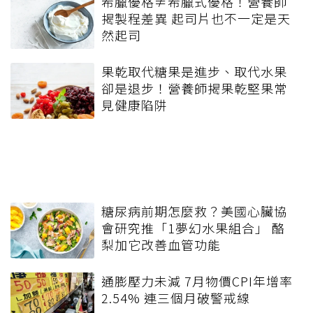
希臘優格≠希臘式優格！營養師
揭製程差異 起司片也不一定是天
然起司
果乾取代糖果是進步、取代水果
卻是退步！營養師揭果乾堅果常
見健康陷阱
糖尿病前期怎麼救？美國心臟協
會研究推「1夢幻水果組合」 酪
梨加它改善血管功能
通膨壓力未減 7月物價CPI年增率
2.54% 連三個月破警戒線