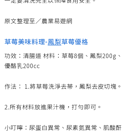
一定要清洗完全以保障食用安全。
原文整理至／農業易遊網
草莓美味料理-
鳳梨
草莓優格
功效：清腸道 材料：草莓8個、鳳梨200g、
優酪乳200cc
作法： 1.將草莓洗淨去蒂，鳳梨去皮切塊。
2.所有材料放進果汁機，打勻即可。
小叮嚀：尿蛋白異常、尿素氮異常、肌酸酐