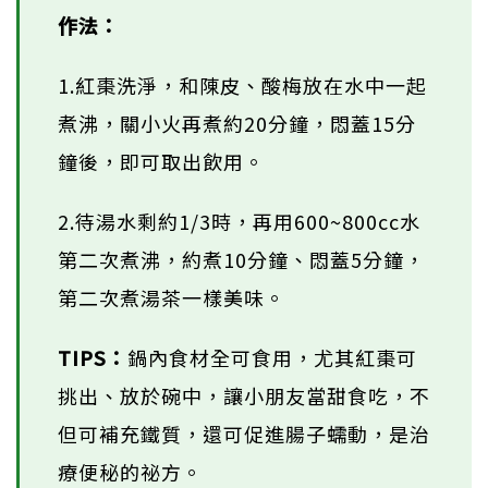
作法：
1.紅棗洗淨，和陳皮、酸梅放在水中一起
煮沸，關小火再煮約20分鐘，悶蓋15分
鐘後，即可取出飲用。
2.待湯水剩約1/3時，再用600~800cc水
第二次煮沸，約煮10分鐘、悶蓋5分鐘，
第二次煮湯茶一樣美味。
TIPS：
鍋內食材全可食用，尤其紅棗可
挑出、放於碗中，讓小朋友當甜食吃，不
但可補充鐵質，還可促進腸子蠕動，是治
療便秘的祕方。