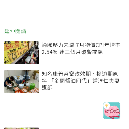
延伸閱讀
通膨壓力未減 7月物價CPI年增率
2.54% 連三個月破警戒線
知名康普茶竄改效期、摻逾期原
料 「金蘭醬油四代」鍾淳仁夫妻
遭訴