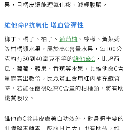
果，且橘皮還能理氣化痰、減輕腹脹。
維他命P抗氧化 增血管彈性
柳丁、橘子、柚子、
葡萄柚
、檸檬、黃萊姆
等柑橘類水果，屬於高C含量水果，每100公
克約有30到40毫克不等的
維他命C
，比起西
瓜、葡萄、蘋果、香蕉等水果，其維他命C含
量還高出數倍，民眾貧血食用紅肉補充鐵質
時，若能在飯後吃高C含量的柑橘類，將有助
鐵質吸收。
維他命C除具皮膚美白功效外，對身體重要的
肝臟解毒酵素「麩胱甘月太」也有助益，維