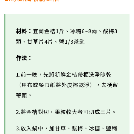
材料：
宜蘭金桔1斤、冰糖6~8兩、酸梅3
顆、甘草片4片、鹽1/3茶匙
作法：
1.前一晚，先將新鮮金桔帶梗洗淨晾乾
（用布或餐巾紙將外皮擦乾淨），去梗留
蒂頭。
2.將金桔對切，果粒較大者可切成三片。
3.放入鍋中，加甘草、酸梅、冰糖、鹽稍