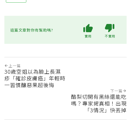
這篇文章對你有幫助嗎?
實用
不實用
上一篇
30歲空姐以為臉上長濕
疹「確診皮膚癌」年輕時
一習慣釀惡果超後悔
下一篇
酪梨切開有黑絲還能吃
嗎？專家揭真相！出現
「3情況」快丟掉