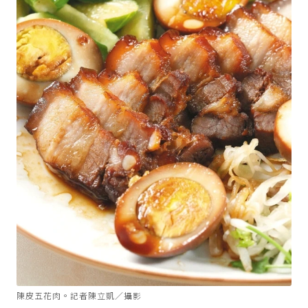
陳皮五花肉。記者陳立凱／攝影