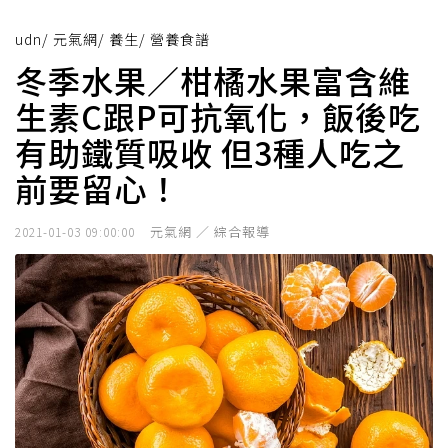
udn
/
元氣網
/
養生
/
營養食譜
冬季水果／柑橘水果富含維
生素C跟P可抗氧化，飯後吃
有助鐵質吸收 但3種人吃之
前要留心！
元氣網 ／ 綜合報導
2021-01-03 09:00:00