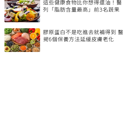
這些健康食物比你想得還油！醫
列「脂肪含量最高」前3名蔬果
膠原蛋白不是吃進去就補得到 醫
揭6個保養方法延緩皮膚老化
東野圭吾大腸癌病逝！國人每年
逾萬人罹癌 早期幾乎沒症狀