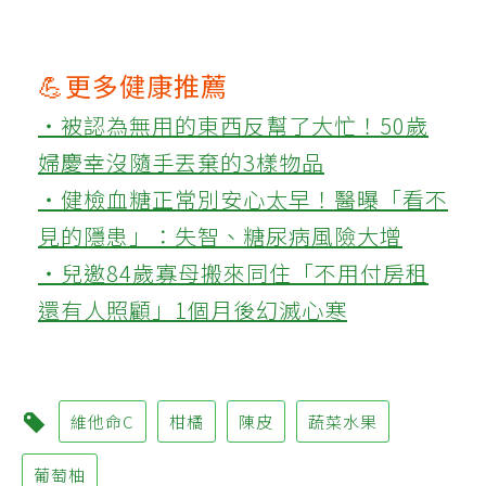
💪更多健康推薦
‧被認為無用的東西反幫了大忙！50歲
婦慶幸沒隨手丟棄的3樣物品
‧健檢血糖正常別安心太早！醫曝「看不
見的隱患」：失智、糖尿病風險大增
‧兒邀84歲寡母搬來同住「不用付房租
還有人照顧」1個月後幻滅心寒
維他命C
柑橘
陳皮
蔬菜水果
葡萄柚