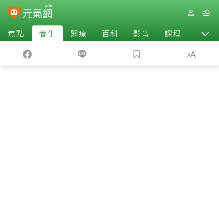
焦點
養生
醫療
百科
影音
課程
退休