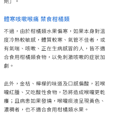
劑」。
體寒咳嗽喉痛 禁食柑橘類
不過，由於柑橘類水果偏寒，如果本身對溫
度冷熱較敏感，體質較寒、氣管不佳者，或
有氣喘、咳嗽、正在生病感冒的人，皆不適
合食用柑橘類食物，以免刺激咳嗽的症狀加
劇。
此外，金桔、檸檬的味道及口感偏酸，若喉
嚨紅腫、又吃酸性食物，恐將造成喉嚨更乾
癢；且病患如果發燒，喉嚨痰液呈現黃色、
濃稠者，也不適合食用柑橘類水果。