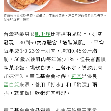
將雞絞肉做成獅子頭，或是切小丁做成煎餅，牙口不好的長者也吃得下。
記者邱宜君／攝影
台灣熟齡男女
肌少症
比率達兩成以上，研究
發現，30到60歲身體會「增脂減肌」，平均
每年減少0.23公斤肌肉，增加0.45公斤脂
肪，50歲以後肌肉每年減少1%，但長者習慣
粗茶淡飯、挑軟食吃、三餐不定，導致肌肉
加速流失。董氏基金會提醒，
雞肉
是優良
蛋白質
來源，善用「打水」和「醃漬」兩
招，就能做出軟嫩雞肉料理。
董氏基金會食品營養中心主任許惠玉表示，