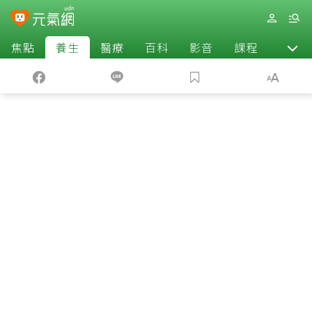
焦點
養生
醫療
百科
影音
課程
退休