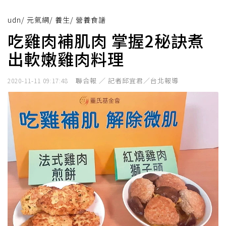
udn
/
元氣網
/
養生
/
營養食譜
吃雞肉補肌肉 掌握2秘訣煮
出軟嫩雞肉料理
聯合報 ／ 記者邱宜君／台北報導
2020-11-11 09:17:48