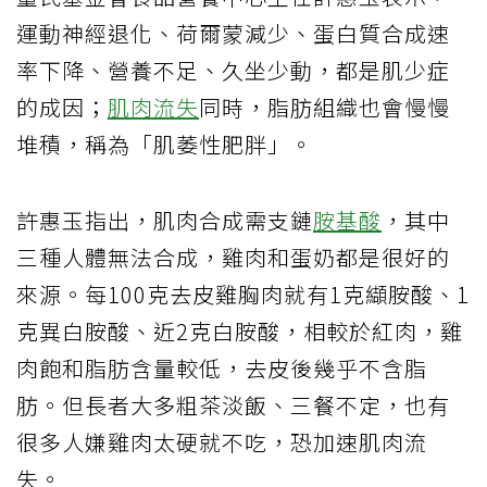
運動神經退化、荷爾蒙減少、蛋白質合成速
率下降、營養不足、久坐少動，都是肌少症
的成因；
肌肉流失
同時，脂肪組織也會慢慢
堆積，稱為「肌萎性肥胖」。
許惠玉指出，肌肉合成需支鏈
胺基酸
，其中
三種人體無法合成，雞肉和蛋奶都是很好的
來源。每100克去皮雞胸肉就有1克纈胺酸、1
克異白胺酸、近2克白胺酸，相較於紅肉，雞
肉飽和脂肪含量較低，去皮後幾乎不含脂
肪。但長者大多粗茶淡飯、三餐不定，也有
很多人嫌雞肉太硬就不吃，恐加速肌肉流
失。