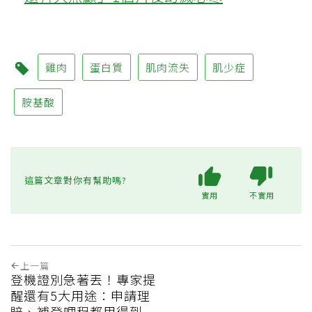
雞肉
蛋白質
肌肉流失
肌少症
胺基酸
這篇文章對你有幫助嗎?
實用
不實用
上一篇
登機證別急著丟！專家提
醒還有5大用途：申請理
賠、補登哩程都用得到