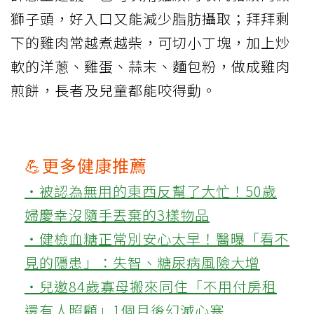
獅子頭，好入口又能減少脂肪攝取；拜拜剩
下的雞肉常越煮越柴，可切小丁塊，加上炒
軟的洋蔥、雞蛋、蒜末、麵包粉，做成雞肉
煎餅，長者及兒童都能咬得動。
💪更多健康推薦
‧被認為無用的東西反幫了大忙！50歲
婦慶幸沒隨手丟棄的3樣物品
‧健檢血糖正常別安心太早！醫曝「看不
見的隱患」：失智、糖尿病風險大增
‧兒邀84歲寡母搬來同住「不用付房租
還有人照顧」1個月後幻滅心寒