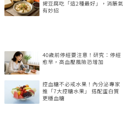
揭豆腐吃「這2種最好」，消脹氣
有妙招
40歲前停經要注意！研究：停經
愈早，高血壓風險恐增加
控血糖不必戒水果！內分泌專家
推「7大控糖水果」 搭配蛋白質
更穩血糖