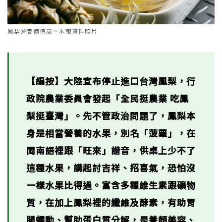
鳳梨營養價值高。本報資料照片
【編按】大陸宣布停止進口台灣鳳梨，行
政院農業委員會發起「全民挺農業 吃鳳
梨挺臺灣」。先不管政治問題了，鳳梨本
身是相當營養的水果，別名「菠蘿」，在
閩南語裡跟「旺來」諧音，供桌上少不了
這種水果，講起討吉祥、招喜氣，恐怕沒
一樣水果比得過。富含多種維生素跟礦物
質，在加上鳳梨裡的纖維及酵素，有助胃
腸蠕動、幫助蛋白質分解，是養顏美容、