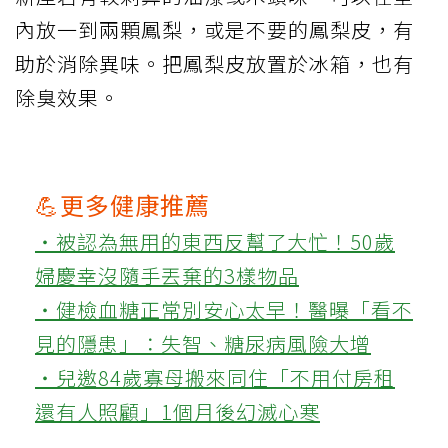
內放一到兩顆鳳梨，或是不要的鳳梨皮，有
助於消除異味。把鳳梨皮放置於冰箱，也有
除臭效果。
💪更多健康推薦
‧被認為無用的東西反幫了大忙！50歲
婦慶幸沒隨手丟棄的3樣物品
‧健檢血糖正常別安心太早！醫曝「看不
見的隱患」：失智、糖尿病風險大增
‧兒邀84歲寡母搬來同住「不用付房租
還有人照顧」1個月後幻滅心寒