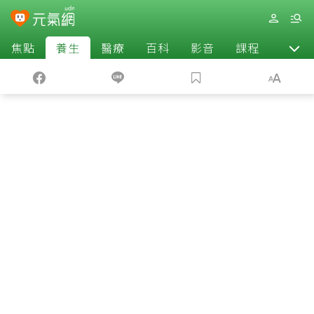
焦點
養生
醫療
百科
影音
課程
退休