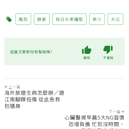
鳳梨
酵素
每日水果攝取
果汁
木瓜
這篇文章對你有幫助嗎?
實用
不實用
上一篇
海外旅遊生病怎麼辦／遊
江南腳踝扭傷 從此急救
包隨身
下一篇
心臟醫揭早晨5大NG習慣
恐增負擔 忙到沒時間、