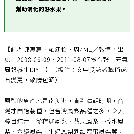
幫助消化的好水果。
【記者陳惠惠、羅建怡、周小仙╱報導，出
處／2008-06-09、2011-08-07聯合報「元氣
周報養生DIY」】（編註：文中受訪者職稱或
有變更，敬請包涵）
鳳梨的原產地是南美洲，直到清朝時期，台
灣才開始栽種，但台灣鳳梨品種之多，令人
瞠目結舌，從釋迦鳳梨、蘋果鳳梨、香水鳳
梨、金鑽鳳梨、牛奶鳳梨到甜蜜蜜鳳梨等，