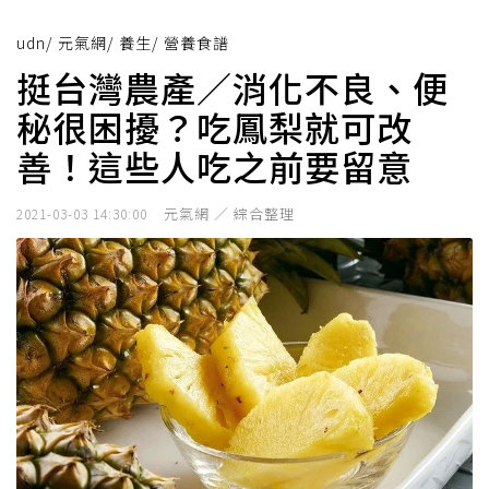
udn
/
元氣網
/
養生
/
營養食譜
挺台灣農產／消化不良、便
秘很困擾？吃鳳梨就可改
善！這些人吃之前要留意
元氣網 ／ 綜合整理
2021-03-03 14:30:00