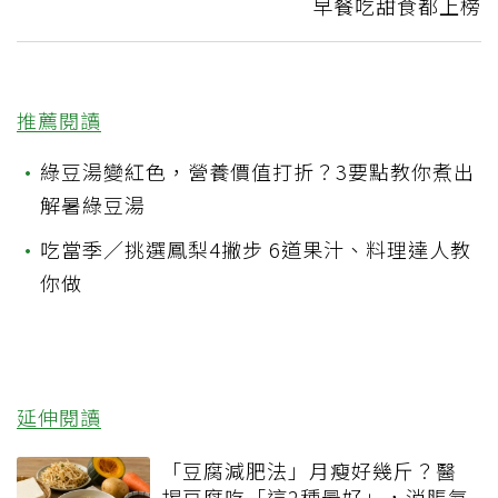
早餐吃甜食都上榜
推薦閱讀
•
綠豆湯變紅色，營養價值打折？3要點教你煮出
解暑綠豆湯
•
吃當季／挑選鳳梨4撇步 6道果汁、料理達人教
你做
延伸閱讀
「豆腐減肥法」月瘦好幾斤？醫
揭豆腐吃「這2種最好」，消脹氣